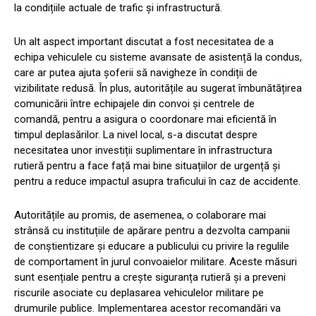
la condițiile actuale de trafic și infrastructură.
Un alt aspect important discutat a fost necesitatea de a
echipa vehiculele cu sisteme avansate de asistență la condus,
care ar putea ajuta șoferii să navigheze în condiții de
vizibilitate redusă. În plus, autoritățile au sugerat îmbunătățirea
comunicării între echipajele din convoi și centrele de
comandă, pentru a asigura o coordonare mai eficientă în
timpul deplasărilor. La nivel local, s-a discutat despre
necesitatea unor investiții suplimentare în infrastructura
rutieră pentru a face față mai bine situațiilor de urgență și
pentru a reduce impactul asupra traficului în caz de accidente.
Autoritățile au promis, de asemenea, o colaborare mai
strânsă cu instituțiile de apărare pentru a dezvolta campanii
de conștientizare și educare a publicului cu privire la regulile
de comportament în jurul convoaielor militare. Aceste măsuri
sunt esențiale pentru a crește siguranța rutieră și a preveni
riscurile asociate cu deplasarea vehiculelor militare pe
drumurile publice. Implementarea acestor recomandări va