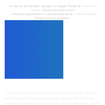
- Ai nevoie de transport aeroport in Anglia? Încearcă
Airport Taxi
London
. Calitate la prețul corect.
- Companie specializata in tranzactionarea de
Criptomonede
si
infrastructura blockchain.
DESPRE NOI
Tarancutaurbana.ro un site de știri / blog de noutăți, dedicat
diseminării de informații și actualități. Acesta oferă articole,
reportaje și analize pe teme diverse, de la evenimente curente