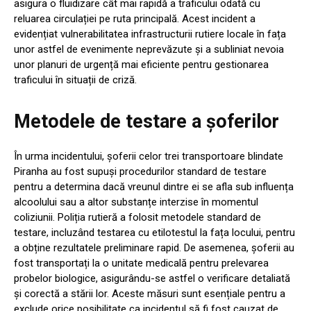
asigura o fluidizare cât mai rapidă a traficului odată cu
reluarea circulației pe ruta principală. Acest incident a
evidențiat vulnerabilitatea infrastructurii rutiere locale în fața
unor astfel de evenimente neprevăzute și a subliniat nevoia
unor planuri de urgență mai eficiente pentru gestionarea
traficului în situații de criză.
Metodele de testare a șoferilor
În urma incidentului, șoferii celor trei transportoare blindate
Piranha au fost supuși procedurilor standard de testare
pentru a determina dacă vreunul dintre ei se afla sub influența
alcoolului sau a altor substanțe interzise în momentul
coliziunii. Poliția rutieră a folosit metodele standard de
testare, incluzând testarea cu etilotestul la fața locului, pentru
a obține rezultatele preliminare rapid. De asemenea, șoferii au
fost transportați la o unitate medicală pentru prelevarea
probelor biologice, asigurându-se astfel o verificare detaliată
și corectă a stării lor. Aceste măsuri sunt esențiale pentru a
exclude orice posibilitate ca incidentul să fi fost cauzat de