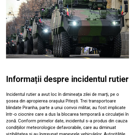
Informații despre incidentul rutier
Incidentul rutier a avut loc în dimineața zilei de marți, pe o
șosea din apropierea orașului Pitești. Trei transportoare
blindate Piranha, parte a unui convoi militar, au fost implicate
într-o ciocnire care a dus la blocarea temporară a circulației în
zonă. Conform primelor date, incidentul s-a produs din cauza
condițiilor meteorologice defavorabile, care au diminuat
vizibilitatea și au îngreunat manevrele vehiculelor. Autoritățile