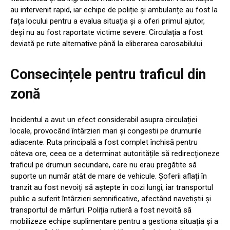
au intervenit rapid, iar echipe de poliție și ambulanțe au fost la
fața locului pentru a evalua situația și a oferi primul ajutor,
deși nu au fost raportate victime severe. Circulația a fost
deviată pe rute alternative până la eliberarea carosabilului.
Consecințele pentru traficul din
zonă
Incidentul a avut un efect considerabil asupra circulației
locale, provocând întârzieri mari și congestii pe drumurile
adiacente. Ruta principală a fost complet închisă pentru
câteva ore, ceea ce a determinat autoritățile să redirecționeze
traficul pe drumuri secundare, care nu erau pregătite să
suporte un număr atât de mare de vehicule. Șoferii aflați în
tranzit au fost nevoiți să aștepte în cozi lungi, iar transportul
public a suferit întârzieri semnificative, afectând navetiștii și
transportul de mărfuri. Poliția rutieră a fost nevoită să
mobilizeze echipe suplimentare pentru a gestiona situația și a