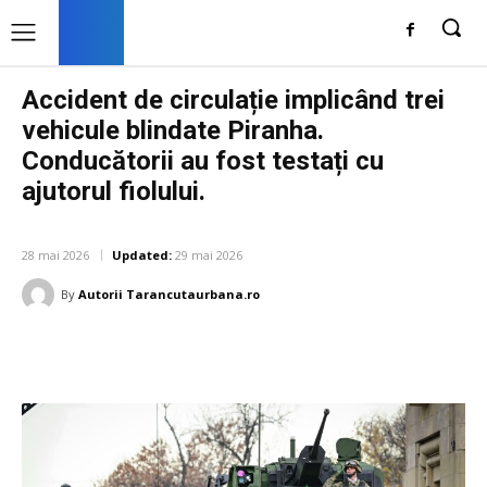
Accident de circulație implicând trei
vehicule blindate Piranha.
Conducătorii au fost testați cu
ajutorul fiolului.
DIVERSE NOUTATI
28 mai 2026
Updated:
29 mai 2026
By
Autorii Tarancutaurbana.ro
Facebook
Twitter
Pinterest
W