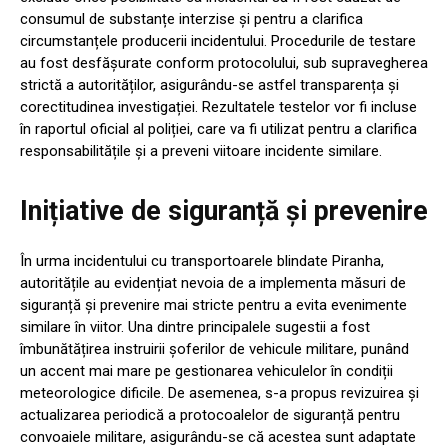
consumul de substanțe interzise și pentru a clarifica
circumstanțele producerii incidentului. Procedurile de testare
au fost desfășurate conform protocolului, sub supravegherea
strictă a autorităților, asigurându-se astfel transparența și
corectitudinea investigației. Rezultatele testelor vor fi incluse
în raportul oficial al poliției, care va fi utilizat pentru a clarifica
responsabilitățile și a preveni viitoare incidente similare.
Inițiative de siguranță și prevenire
În urma incidentului cu transportoarele blindate Piranha,
autoritățile au evidențiat nevoia de a implementa măsuri de
siguranță și prevenire mai stricte pentru a evita evenimente
similare în viitor. Una dintre principalele sugestii a fost
îmbunătățirea instruirii șoferilor de vehicule militare, punând
un accent mai mare pe gestionarea vehiculelor în condiții
meteorologice dificile. De asemenea, s-a propus revizuirea și
actualizarea periodică a protocoalelor de siguranță pentru
convoaiele militare, asigurându-se că acestea sunt adaptate