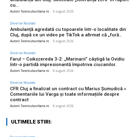
cu…
Autorii Tarancutaurbana.ro
-
9 august 2026
Diverse Noutati
Ambulanță agredată cu topoarele într-o localitate din
Cluj, după ce un video pe TikTok a afirmat că „fură…
Autorii Tarancutaurbana.ro
-
9 august 2026
Diverse Noutati
Farul – Csikszereda 3-2: „Marinarii” câștigă la Ovidiu
într-o partidă impresionantă împotriva ciucanilor.
Autorii Tarancutaurbana.ro
-
8 august 2026
Diverse Noutati
CFR Cluj a finalizat un contract cu Marius Șumudică »
Comentariile lui Varga și toate informațiile despre
contract
Autorii Tarancutaurbana.ro
-
8 august 2026
ULTIMELE STIRI:
Diverse Noutati