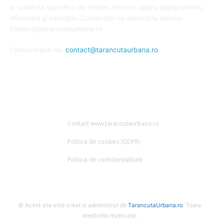
la subiecte specifice de interes. Este un spațiu digital pentru
informare și educație. Contactati-ne oricand la adresa:
contact@tarancutaurbana.ro
Contacteaza-ne:
contact@tarancutaurbana.ro
URMARESTE-NE
Contact www.tarancutaurbana.ro
Politica de cookies (GDPR)
Politică de confidențialitate
© Acest site este creat si administrat de
TarancutaUrbana.ro
. Toate
drepturile rezervate.