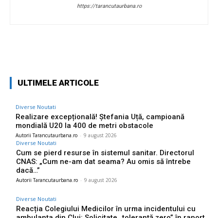
https://tarancutaurbana.ro
Facebook
Twitter
Pinterest
W
ULTIMELE ARTICOLE
Diverse Noutati
Realizare excepțională! Ștefania Uță, campioană
mondială U20 la 400 de metri obstacole
Autorii Tarancutaurbana.ro
-
9 august 2026
Diverse Noutati
Cum se pierd resurse în sistemul sanitar. Directorul
CNAS: „Cum ne-am dat seama? Au omis să întrebe
dacă…”
Autorii Tarancutaurbana.ro
-
9 august 2026
Diverse Noutati
Reacția Colegiului Medicilor în urma incidentului cu
ambulanța din Cluj: Solicitate „toleranță zero” în raport