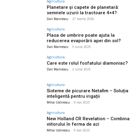
Agricultura
Planetare și capete de planetară:
semnele uzurii la tractoare 4×4?
Dan Marinescu
-
27 martie 2026
Agricultura
Plasa de umbrire poate ajuta la
reducerea evaporării apei din sol?
Dan Marinescu
-
5 iunie 2025
Agricultura
Care este rolul fosfatului diamoniac?
Dan Marinescu
-
2 iunie 2025
Agricultura
Sisteme de picurare Netafim – Soluția
inteligentă pentru irigații
Mihai Ustinescu
-
9 mai 2025
Agricultura
New Holland CR Revelation – Combina
viitorului în ferma de azi
Mihai Ustinescu
-
9 mai 2025