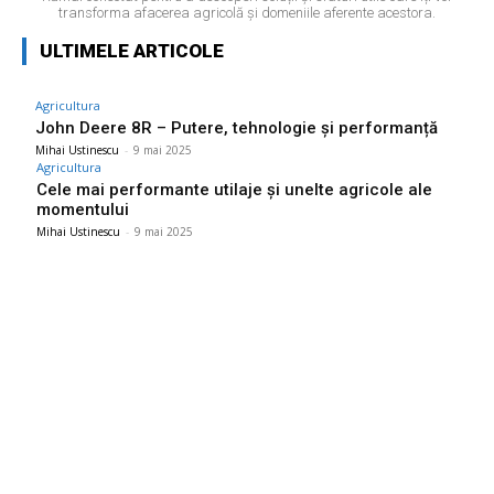
transforma afacerea agricolă și domeniile aferente acestora.
ULTIMELE ARTICOLE
Agricultura
John Deere 8R – Putere, tehnologie și performanță
Mihai Ustinescu
-
9 mai 2025
Agricultura
Cele mai performante utilaje și unelte agricole ale
momentului
Mihai Ustinescu
-
9 mai 2025
Ultimele postari:
Mario Camora, după dezamăgirea trăită de CFR: „Să ne
axăm pe copii și pe juniori! Ei nu primesc banii părinților”
6 august 2026