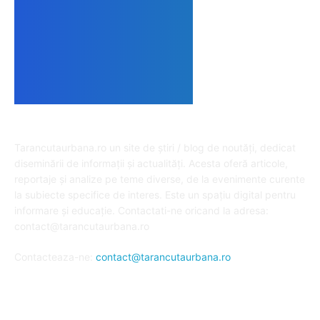
DESPRE NOI
Tarancutaurbana.ro un site de știri / blog de noutăți, dedicat
diseminării de informații și actualități. Acesta oferă articole,
reportaje și analize pe teme diverse, de la evenimente curente
la subiecte specifice de interes. Este un spațiu digital pentru
informare și educație. Contactati-ne oricand la adresa:
contact@tarancutaurbana.ro
Contacteaza-ne:
contact@tarancutaurbana.ro
URMARESTE-NE