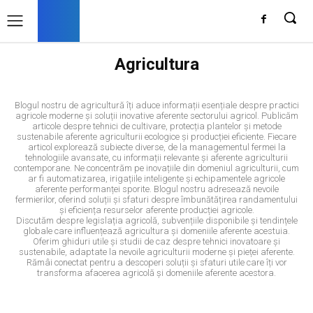
Agricultura
AGRICULTURA
POLITICA
TURISM
Blogul nostru de agricultură îți aduce informații esențiale despre practici
agricole moderne și soluții inovative aferente sectorului agricol. Publicăm
articole despre tehnici de cultivare, protecția plantelor și metode
sustenabile aferente agriculturii ecologice și producției eficiente. Fiecare
articol explorează subiecte diverse, de la managementul fermei la
tehnologiile avansate, cu informații relevante și aferente agriculturii
contemporane. Ne concentrăm pe inovațiile din domeniul agriculturii, cum
ar fi automatizarea, irigațiile inteligente și echipamentele agricole
aferente performanței sporite. Blogul nostru adresează nevoile
fermierilor, oferind soluții și sfaturi despre îmbunătățirea randamentului
și eficiența resurselor aferente producției agricole.
Discutăm despre legislația agricolă, subvențiile disponibile și tendințele
globale care influențează agricultura și domeniile aferente acestuia.
Oferim ghiduri utile și studii de caz despre tehnici inovatoare și
sustenabile, adaptate la nevoile agriculturii moderne și pieței aferente.
Rămâi conectat pentru a descoperi soluții și sfaturi utile care îți vor
transforma afacerea agricolă și domeniile aferente acestora.