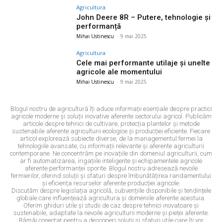
Agricultura
John Deere 8R – Putere, tehnologie și
performanță
Mihai Ustinescu
-
9 mai 2025
Agricultura
Cele mai performante utilaje și unelte
agricole ale momentului
Mihai Ustinescu
-
9 mai 2025
Blogul nostru de agricultură îți aduce informații esențiale despre practici
agricole moderne și soluții inovative aferente sectorului agricol. Publicăm
articole despre tehnici de cultivare, protecția plantelor și metode
sustenabile aferente agriculturii ecologice și producției eficiente. Fiecare
articol explorează subiecte diverse, de la managementul fermei la
tehnologiile avansate, cu informații relevante și aferente agriculturii
contemporane. Ne concentrăm pe inovațiile din domeniul agriculturii, cum
ar fi automatizarea, irigațiile inteligente și echipamentele agricole
aferente performanței sporite. Blogul nostru adresează nevoile
fermierilor, oferind soluții și sfaturi despre îmbunătățirea randamentului
și eficiența resurselor aferente producției agricole.
Discutăm despre legislația agricolă, subvențiile disponibile și tendințele
globale care influențează agricultura și domeniile aferente acestuia.
Oferim ghiduri utile și studii de caz despre tehnici inovatoare și
sustenabile, adaptate la nevoile agriculturii moderne și pieței aferente.
Rămâi conectat pentru a descoperi soluții și sfaturi utile care îți vor