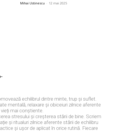
Mihai Ustinescu
-
12 mai 2025
o-
ovează echilibrul dintre minte, trup și suflet.
e mentală, relaxare și obiceiuri zilnice aferente
 vieți mai conștiente.
erea stresului și creșterea stării de bine. Scriem
e și ritualuri zilnice aferente stării de echilibru
ractice și ușor de aplicat în orice rutină. Fiecare