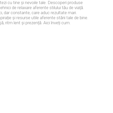
tezi cu tine și nevoile tale. Descoperi produse
 tehnici de relaxare aferente stilului tău de viață.
i, dar constante, care aduc rezultate mari.
rație și resurse utile aferente stării tale de bine.
, ritm lent și prezență. Aici înveți cum.
C
Stiri populare
Reușita lui CR7 la CM 2026: Cristiano Ronaldo
devine primul jucător din istorie care
i
marchează în șase competiții…
23 iunie 2026
Grindeanu înțelege de ce PSD a pierdut votanți.
„Nu deoarece românii sunt nemulțumiți”
12 noiembrie 2025