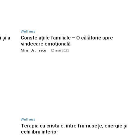
Wellness
 și a
Constelațiile familiale – O călătorie spre
vindecare emoțională
Mihai Ustinescu
-
12 mai 2025
Wellness
Terapia cu cristale: între frumusețe, energie și
echilibru interior