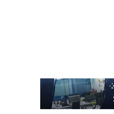
Descoperă cine este bărbatul care a „creat” o
declarație de dragoste pe o stâncă de pe
Transfăgărășan…
7 august 2026