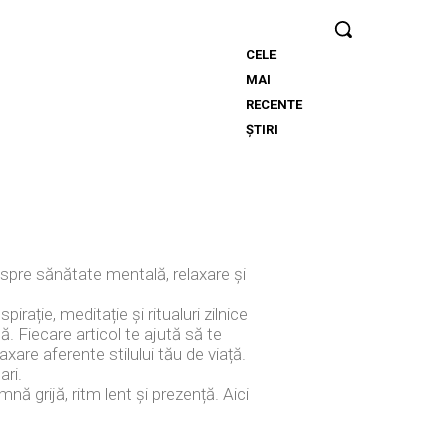
CELE
Nicușor
MAI
Dan, în urma
RECENTE
deciziei
ȘTIRI
Moody’s:
„Clasificarea
României
rămâne
grație
eforturilor
espre sănătate mentală, relaxare și
instituțiilor,
populației și
rație, meditație și ritualuri zilnice
sectorului
nă. Fiecare articol te ajută să te
axare aferente stilului tău de viață.
de afaceri”
ari.
nă grijă, ritm lent și prezență. Aici