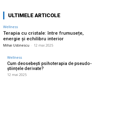
ULTIMELE ARTICOLE
Wellness
Terapia cu cristale: între frumusețe,
energie și echilibru interior
Mihai Ustinescu
-
12 mai 2025
Wellness
Cum deosebești psihoterapia de pseudo-
științele derivate?
12 mai 2025