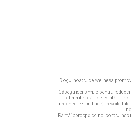
Blogul nostru de wellness promovea
Găsești idei simple pentru reducerea
aferente stării de echilibru inte
reconectezi cu tine și nevoile tale.
Înc
Rămâi aproape de noi pentru inspiraț