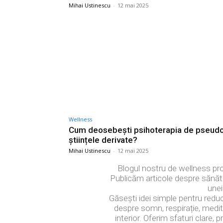
Mihai Ustinescu
-
12 mai 2025
Wellness
Cum deosebești psihoterapia de pseud
științele derivate?
Mihai Ustinescu
-
12 mai 2025
Blogul nostru de wellness prom
Publicăm articole despre sănătat
unei
Găsești idei simple pentru reduc
despre somn, respirație, meditați
interior. Oferim sfaturi clare, p