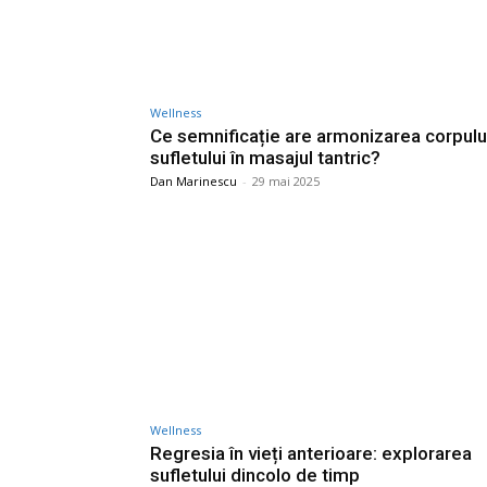
Wellness
Ce semnificație are armonizarea corpului
sufletului în masajul tantric?
Dan Marinescu
-
29 mai 2025
Wellness
Regresia în vieți anterioare: explorarea
sufletului dincolo de timp