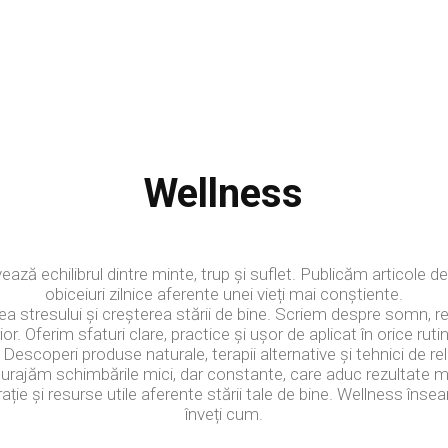
Wellness
BEAUTY
FITNESS
WELLNESS
ză echilibrul dintre minte, trup și suflet. Publicăm articole d
obiceiuri zilnice aferente unei vieți mai conștiente.
 stresului și creșterea stării de bine. Scriem despre somn, respi
rior. Oferim sfaturi clare, practice și ușor de aplicat în orice ruti
 Descoperi produse naturale, terapii alternative și tehnici de rel
urajăm schimbările mici, dar constante, care aduc rezultate m
ie și resurse utile aferente stării tale de bine. Wellness înseam
înveți cum.