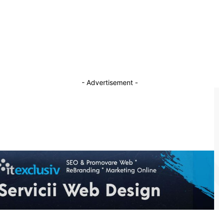
Zelenski declară că Rusia se organizează
pentru a primi încă 30.000 de soldați din
Coreea de Nord și pentru a-și amplifica
mobilizarea.
25 iulie 2026
- Advertisement -