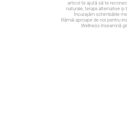
articol te ajută să te reconec
naturale, terapii alternative și
Încurajăm schimbările mic
Rămâi aproape de noi pentru inspi
Wellness înseamnă grijă
Ultimele postari:
Nicușor Dan, în urma deciziei Moody’s:
„Clasificarea României rămâne grație
eforturilor instituțiilor, populației și sectorulu
de afaceri”
7 august 2026
Gigi Becali a parafat în Scoția
7 august 2026