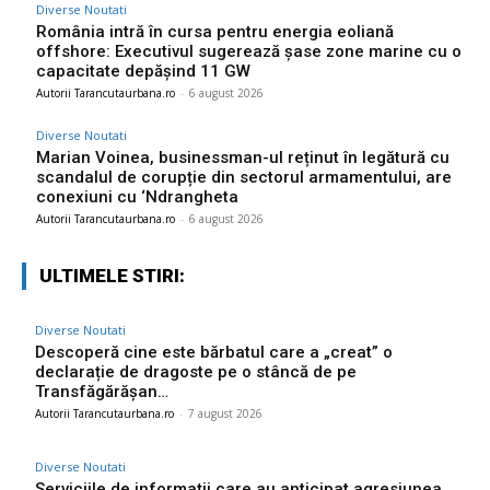
Diverse Noutati
România intră în cursa pentru energia eoliană
offshore: Executivul sugerează șase zone marine cu o
capacitate depășind 11 GW
Autorii Tarancutaurbana.ro
-
6 august 2026
Diverse Noutati
Marian Voinea, businessman-ul reținut în legătură cu
scandalul de corupție din sectorul armamentului, are
conexiuni cu ‘Ndrangheta
Autorii Tarancutaurbana.ro
-
6 august 2026
ULTIMELE STIRI:
Diverse Noutati
Descoperă cine este bărbatul care a „creat” o
declarație de dragoste pe o stâncă de pe
Transfăgărășan…
Autorii Tarancutaurbana.ro
-
7 august 2026
Diverse Noutati
Serviciile de informații care au anticipat agresiunea