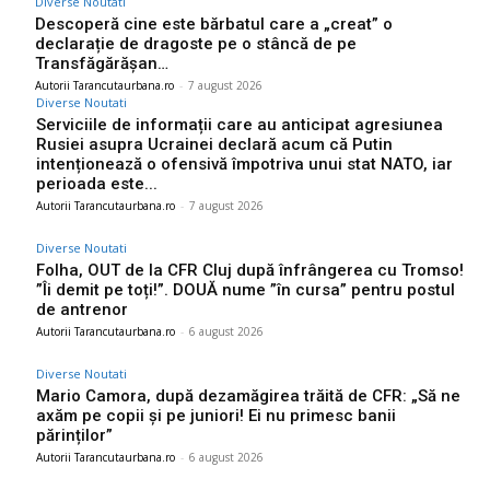
Diverse Noutati
Descoperă cine este bărbatul care a „creat” o
declarație de dragoste pe o stâncă de pe
Transfăgărășan…
Autorii Tarancutaurbana.ro
-
7 august 2026
Diverse Noutati
Serviciile de informații care au anticipat agresiunea
Rusiei asupra Ucrainei declară acum că Putin
intenționează o ofensivă împotriva unui stat NATO, iar
perioada este...
Autorii Tarancutaurbana.ro
-
7 august 2026
Diverse Noutati
Folha, OUT de la CFR Cluj după înfrângerea cu Tromso!
”Îi demit pe toți!”. DOUĂ nume ”în cursa” pentru postul
de antrenor
Autorii Tarancutaurbana.ro
-
6 august 2026
Diverse Noutati
Mario Camora, după dezamăgirea trăită de CFR: „Să ne
axăm pe copii și pe juniori! Ei nu primesc banii
părinților”
Autorii Tarancutaurbana.ro
-
6 august 2026