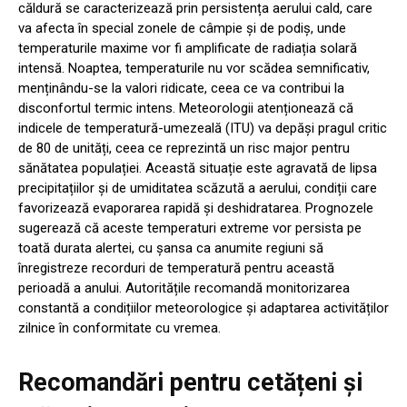
căldură se caracterizează prin persistența aerului cald, care
va afecta în special zonele de câmpie și de podiș, unde
temperaturile maxime vor fi amplificate de radiația solară
intensă. Noaptea, temperaturile nu vor scădea semnificativ,
menținându-se la valori ridicate, ceea ce va contribui la
disconfortul termic intens. Meteorologii atenționează că
indicele de temperatură-umezeală (ITU) va depăși pragul critic
de 80 de unități, ceea ce reprezintă un risc major pentru
sănătatea populației. Această situație este agravată de lipsa
precipitațiilor și de umiditatea scăzută a aerului, condiții care
favorizează evaporarea rapidă și deshidratarea. Prognozele
sugerează că aceste temperaturi extreme vor persista pe
toată durata alertei, cu șansa ca anumite regiuni să
înregistreze recorduri de temperatură pentru această
perioadă a anului. Autoritățile recomandă monitorizarea
constantă a condițiilor meteorologice și adaptarea activităților
zilnice în conformitate cu vremea.
Recomandări pentru cetățeni și