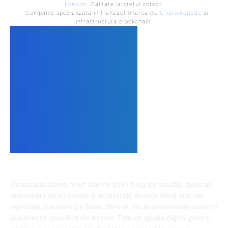
London
. Calitate la prețul corect.
- Companie specializata in tranzactionarea de
Criptomonede
si
infrastructura blockchain.
DESPRE NOI
Tarancutaurbana.ro un site de știri / blog de noutăți, dedicat
diseminării de informații și actualități. Acesta oferă articole,
reportaje și analize pe teme diverse, de la evenimente curente
la subiecte specifice de interes. Este un spațiu digital pentru