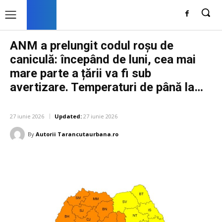
ANM a prelungit codul roșu de
caniculă: începând de luni, cea mai
mare parte a țării va fi sub
avertizare. Temperaturi de până la…
DIVERSE NOUTATI
27 iunie 2026
Updated:
27 iunie 2026
By
Autorii Tarancutaurbana.ro
Facebook
Twitter
Pinterest
W