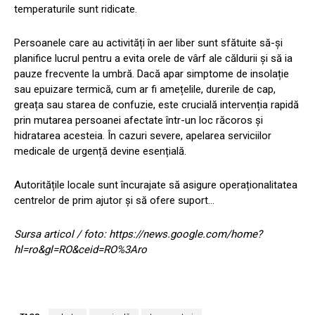
temperaturile sunt ridicate.
Persoanele care au activități în aer liber sunt sfătuite să-și
planifice lucrul pentru a evita orele de vârf ale căldurii și să ia
pauze frecvente la umbră. Dacă apar simptome de insolație
sau epuizare termică, cum ar fi amețelile, durerile de cap,
greața sau starea de confuzie, este crucială intervenția rapidă
prin mutarea persoanei afectate într-un loc răcoros și
hidratarea acesteia. În cazuri severe, apelarea serviciilor
medicale de urgență devine esențială.
Autoritățile locale sunt încurajate să asigure operaționalitatea
centrelor de prim ajutor și să ofere suport…
Sursa articol / foto: https://news.google.com/home?
hl=ro&gl=RO&ceid=RO%3Aro