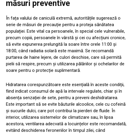
măsuri preventive
În fața valului de caniculă extremă, autoritățile sugerează o
serie de măsuri de precauție pentru a proteja sănătatea
populației. Este vital ca persoanele, în special cele vulnerabile,
precum copiii, persoanele în vârstă și cei cu afecțiuni cronice,
să evite expunerea prelungită la soare între orele 11:00 și
18:00, când radiatia solară este maximă. Se recomandă
purtarea de haine lejere, de culori deschise, care să permită
pielii să respire, precum și utilizarea pălăriilor și ochelarilor de
soare pentru o protecție suplimentară.
Hidratarea corespunzătoare este esențială în aceste condiții,
fiind indicat consumul de apă la intervale regulate, chiar și în
absența senzației de sete, pentru a preveni deshidratarea.
Este important să se evite băuturile alcoolice, cele cu cofeină
și sucurile dulci, care pot contribui la pierderi de fluide. În
interior, utilizarea sistemelor de climatizare sau, în lipsa
acestora, ventilarea adecvată a locuințelor este recomandată,
evitând deschiderea feroneriilor în timpul zilei, când