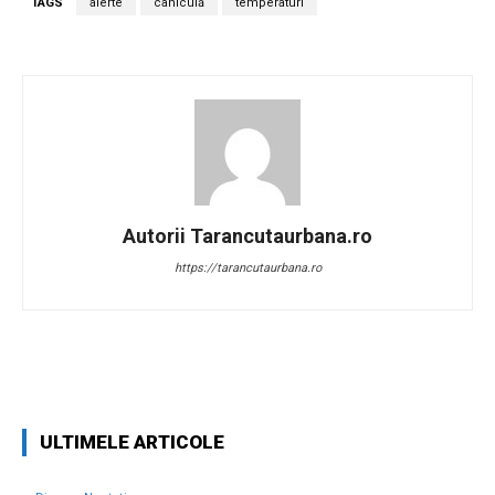
TAGS
alerte
caniculă
temperaturi
Autorii Tarancutaurbana.ro
https://tarancutaurbana.ro
Facebook
Twitter
Pinterest
W
ULTIMELE ARTICOLE