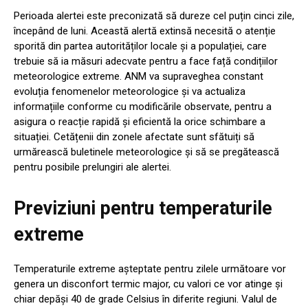
Perioada alertei este preconizată să dureze cel puțin cinci zile,
începând de luni. Această alertă extinsă necesită o atenție
sporită din partea autorităților locale și a populației, care
trebuie să ia măsuri adecvate pentru a face față condițiilor
meteorologice extreme. ANM va supraveghea constant
evoluția fenomenelor meteorologice și va actualiza
informațiile conforme cu modificările observate, pentru a
asigura o reacție rapidă și eficientă la orice schimbare a
situației. Cetățenii din zonele afectate sunt sfătuiți să
urmărească buletinele meteorologice și să se pregătească
pentru posibile prelungiri ale alertei.
Previziuni pentru temperaturile
extreme
Temperaturile extreme așteptate pentru zilele următoare vor
genera un disconfort termic major, cu valori ce vor atinge și
chiar depăși 40 de grade Celsius în diferite regiuni. Valul de