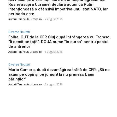
Rusiei asupra Ucrainei declară acum că Putin
intenționează o ofensivă împotriva unui stat NATO, iar
perioada este...
Autorii Tarancutaurbana.ro
-
7 august 2026
Diverse Noutati
Folha, OUT de la CFR Cluj după înfrângerea cu Tromso!
”Îi demit pe toți!”. DOUĂ nume ”în cursa” pentru postul
de antrenor
Autorii Tarancutaurbana.ro
-
6 august 2026
Diverse Noutati
Mario Camora, după dezamăgirea trăită de CFR: „Să ne
axăm pe copii și pe juniori! Ei nu primesc banii
părinților”
Autorii Tarancutaurbana.ro
-
6 august 2026