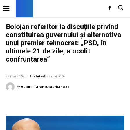
Bolojan referitor la discuțiile privind
constituirea guvernului și alternativa
unui premier tehnocrat: „PSD, în
ultimele 21 de zile, a ocolit
confruntarea”
DIVERSE NOUTATI
27 mai 2026
Updated:
27 mai 2026
By
Autorii Tarancutaurbana.ro
Facebook
Twitter
Pinterest
W