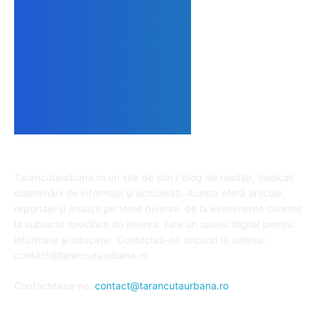
DESPRE NOI
Tarancutaurbana.ro un site de știri / blog de noutăți, dedicat
diseminării de informații și actualități. Acesta oferă articole,
reportaje și analize pe teme diverse, de la evenimente curente
la subiecte specifice de interes. Este un spațiu digital pentru
informare și educație. Contactati-ne oricand la adresa:
contact@tarancutaurbana.ro
Contacteaza-ne:
contact@tarancutaurbana.ro