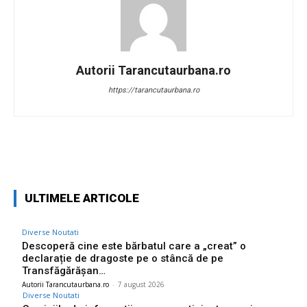
Autorii Tarancutaurbana.ro
https://tarancutaurbana.ro
Facebook
Twitter
Pinterest
W
ULTIMELE ARTICOLE
Diverse Noutati
Descoperă cine este bărbatul care a „creat” o
declarație de dragoste pe o stâncă de pe
Transfăgărășan…
Autorii Tarancutaurbana.ro
-
7 august 2026
Diverse Noutati