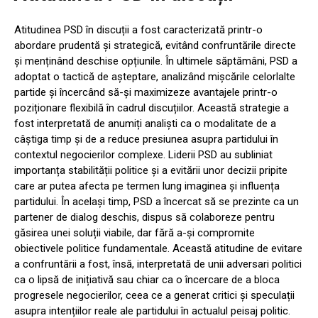
Atitudinea PSD în discuții a fost caracterizată printr-o
abordare prudentă și strategică, evitând confruntările directe
și menținând deschise opțiunile. În ultimele săptămâni, PSD a
adoptat o tactică de așteptare, analizând mișcările celorlalte
partide și încercând să-și maximizeze avantajele printr-o
poziționare flexibilă în cadrul discuțiilor. Această strategie a
fost interpretată de anumiți analiști ca o modalitate de a
câștiga timp și de a reduce presiunea asupra partidului în
contextul negocierilor complexe. Liderii PSD au subliniat
importanța stabilității politice și a evitării unor decizii pripite
care ar putea afecta pe termen lung imaginea și influența
partidului. În același timp, PSD a încercat să se prezinte ca un
partener de dialog deschis, dispus să colaboreze pentru
găsirea unei soluții viabile, dar fără a-și compromite
obiectivele politice fundamentale. Această atitudine de evitare
a confruntării a fost, însă, interpretată de unii adversari politici
ca o lipsă de inițiativă sau chiar ca o încercare de a bloca
progresele negocierilor, ceea ce a generat critici și speculații
asupra intențiilor reale ale partidului în actualul peisaj politic.