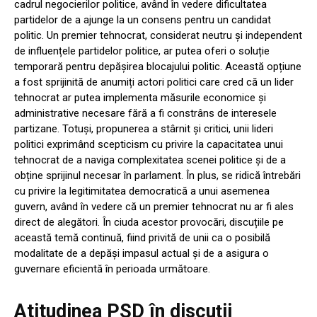
cadrul negocierilor politice, având în vedere dificultatea
partidelor de a ajunge la un consens pentru un candidat
politic. Un premier tehnocrat, considerat neutru și independent
de influențele partidelor politice, ar putea oferi o soluție
temporară pentru depășirea blocajului politic. Această opțiune
a fost sprijinită de anumiți actori politici care cred că un lider
tehnocrat ar putea implementa măsurile economice și
administrative necesare fără a fi constrâns de interesele
partizane. Totuși, propunerea a stârnit și critici, unii lideri
politici exprimând scepticism cu privire la capacitatea unui
tehnocrat de a naviga complexitatea scenei politice și de a
obține sprijinul necesar în parlament. În plus, se ridică întrebări
cu privire la legitimitatea democratică a unui asemenea
guvern, având în vedere că un premier tehnocrat nu ar fi ales
direct de alegători. În ciuda acestor provocări, discuțiile pe
această temă continuă, fiind privită de unii ca o posibilă
modalitate de a depăși impasul actual și de a asigura o
guvernare eficientă în perioada următoare.
Atitudinea PSD în discuții