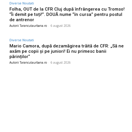
Diverse Noutati
Folha, OUT de la CFR Cluj după înfrângerea cu Tromso!
”Îi demit pe toți!”. DOUĂ nume ”în cursa” pentru postul
de antrenor
Autorii Tarancutaurbana.ro
-
6 august 2026
Diverse Noutati
Mario Camora, după dezamăgirea trăită de CFR: „Să ne
axăm pe copii și pe juniori! Ei nu primesc banii
părinților”
Autorii Tarancutaurbana.ro
-
6 august 2026
Ultimele postari:
Descoperă cine este bărbatul care a „creat” o declarație de
dragoste pe o stâncă de pe Transfăgărășan…