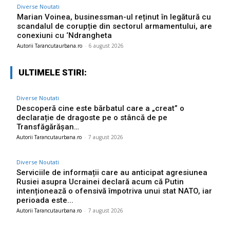
Diverse Noutati
Marian Voinea, businessman-ul reținut în legătură cu
scandalul de corupție din sectorul armamentului, are
conexiuni cu ‘Ndrangheta
Autorii Tarancutaurbana.ro
-
6 august 2026
ULTIMELE STIRI:
Diverse Noutati
Descoperă cine este bărbatul care a „creat” o
declarație de dragoste pe o stâncă de pe
Transfăgărășan…
Autorii Tarancutaurbana.ro
-
7 august 2026
Diverse Noutati
Serviciile de informații care au anticipat agresiunea
Rusiei asupra Ucrainei declară acum că Putin
intenționează o ofensivă împotriva unui stat NATO, iar
perioada este...
Autorii Tarancutaurbana.ro
-
7 august 2026