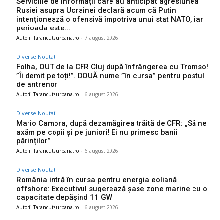
Serviciile de informații care au anticipat agresiunea
Rusiei asupra Ucrainei declară acum că Putin
intenționează o ofensivă împotriva unui stat NATO, iar
perioada este...
Autorii Tarancutaurbana.ro
-
7 august 2026
Diverse Noutati
Folha, OUT de la CFR Cluj după înfrângerea cu Tromso!
”Îi demit pe toți!”. DOUĂ nume ”în cursa” pentru postul
de antrenor
Autorii Tarancutaurbana.ro
-
6 august 2026
Diverse Noutati
Mario Camora, după dezamăgirea trăită de CFR: „Să ne
axăm pe copii și pe juniori! Ei nu primesc banii
părinților”
Autorii Tarancutaurbana.ro
-
6 august 2026
Diverse Noutati
România intră în cursa pentru energia eoliană
offshore: Executivul sugerează șase zone marine cu o
capacitate depășind 11 GW
Autorii Tarancutaurbana.ro
-
6 august 2026