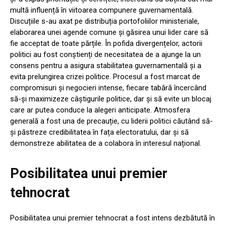
multă influență în viitoarea compunere guvernamentală.
Discuțiile s-au axat pe distribuția portofoliilor ministeriale,
elaborarea unei agende comune și găsirea unui lider care să
fie acceptat de toate părțile. În pofida divergențelor, actorii
politici au fost conștienți de necesitatea de a ajunge la un
consens pentru a asigura stabilitatea guvernamentală și a
evita prelungirea crizei politice. Procesul a fost marcat de
compromisuri și negocieri intense, fiecare tabără încercând
să-și maximizeze câștigurile politice, dar și să evite un blocaj
care ar putea conduce la alegeri anticipate. Atmosfera
generală a fost una de precauție, cu liderii politici căutând să-
și păstreze credibilitatea în fața electoratului, dar și să
demonstreze abilitatea de a colabora în interesul național.
Posibilitatea unui premier
tehnocrat
Posibilitatea unui premier tehnocrat a fost intens dezbătută în