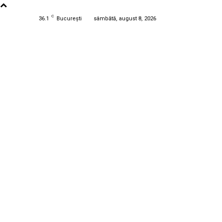
C
36.1
București
sâmbătă, august 8, 2026