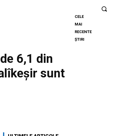
CELE
Nicușor
MAI
Dan, în urma
RECENTE
deciziei
ȘTIRI
Moody’s:
„Clasificarea
 de 6,1 din
României
rămâne
alîkeșir sunt
grație
eforturilor
instituțiilor,
populației și
sectorului
de afaceri”
Twitter
Pinterest
WhatsApp