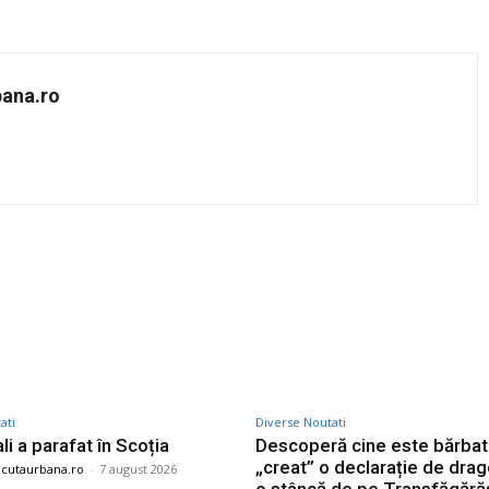
bana.ro
Twitter
Pinterest
WhatsApp
ati
Diverse Noutati
li a parafat în Scoția
Descoperă cine este bărbatu
„creat” o declarație de dra
ncutaurbana.ro
-
7 august 2026