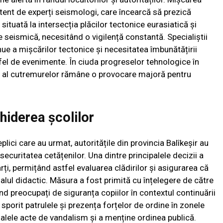
tent de experți seismologi, care încearcă să prezică
 situată la intersecția plăcilor tectonice eurasiatică și
e seismică, necesitând o vigilență constantă. Specialiștii
ue a mișcărilor tectonice și necesitatea îmbunătățirii
tfel de evenimente. În ciuda progreselor tehnologice în
il al cutremurelor rămâne o provocare majoră pentru
hiderea școlilor
lici care au urmat, autoritățile din provincia Balîkeșir au
ecuritatea cetățenilor. Una dintre principalele decizii a
rți, permițând astfel evaluarea clădirilor și asigurarea că
alul didactic. Măsura a fost primită cu înțelegere de către
iind preocupați de siguranța copiilor în contextul continuării
au sporit patrulele și prezența forțelor de ordine în zonele
ualele acte de vandalism și a menține ordinea publică.