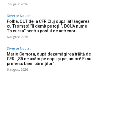
7 august 2026
Diverse Noutati
Folha, OUT de la CFR Cluj după înfrângerea
cu Tromso! ”Îi demit pe toți!”. DOUĂ nume
”în cursa” pentru postul de antrenor
6 august 2026
Diverse Noutati
Mario Camora, după dezamăgirea trăită de
CFR: „Să ne axăm pe copii și pe juniori! Ei nu
primesc banii părinților”
6 august 2026