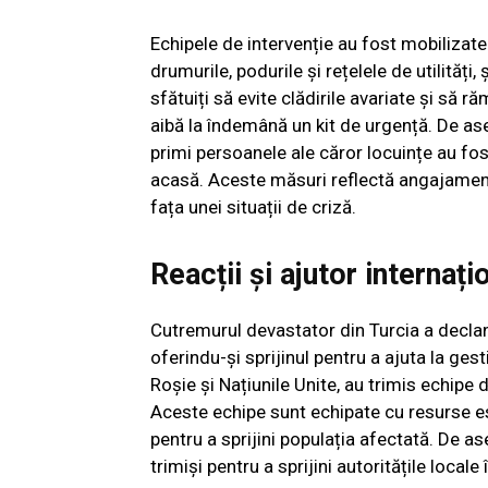
Echipele de intervenție au fost mobilizate 
drumurile, podurile și rețelele de utilități
sfătuiți să evite clădirile avariate și să răm
aibă la îndemână un kit de urgență. De as
primi persoanele ale căror locuințe au fo
acasă. Aceste măsuri reflectă angajamentul 
fața unei situații de criză.
Reacții și ajutor internați
Cutremurul devastator din Turcia a declan
oferindu-și sprijinul pentru a ajuta la ges
Roșie și Națiunile Unite, au trimis echipe 
Aceste echipe sunt echipate cu resurse es
pentru a sprijini populația afectată. De a
trimiși pentru a sprijini autoritățile local