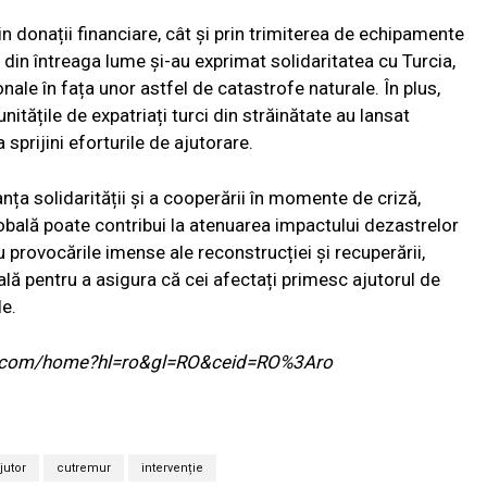
rin donații financiare, cât și prin trimiterea de echipamente
din întreaga lume și-au exprimat solidaritatea cu Turcia,
nale în fața unor astfel de catastrofe naturale. În plus,
tățile de expatriați turci din străinătate au lansat
sprijini eforturile de ajutorare.
nța solidarității și a cooperării în momente de criză,
bală poate contribui la atenuarea impactului dezastrelor
u provocările imense ale reconstrucției și recuperării,
tală pentru a asigura că cei afectați primesc ajutorul de
le.
ogle.com/home?hl=ro&gl=RO&ceid=RO%3Aro
jutor
cutremur
intervenție