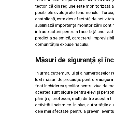
tectonică din regiune este monitorizată a
posibilele evoluții ale fenomenului. Turcia,
anatoliană, este des afectată de activitat
subliniază importanța monitorizării contin
infrastructurii pentru a face față unor as
predicția seismică, caracterul imprevizib
comunitățile expuse riscului.
Măsuri de siguranță și înc
În urma cutremurului și a numeroaselor rep
luat măsuri de precauție pentru a asigura s
fost închiderea școlilor pentru ziua de ma
acestea sunt sigure pentru elevi și person
părinți și profesori, mulți dintre aceștia f
activității seismice. În plus, autoritățile 
cele mai afectate, pentru a preveni event