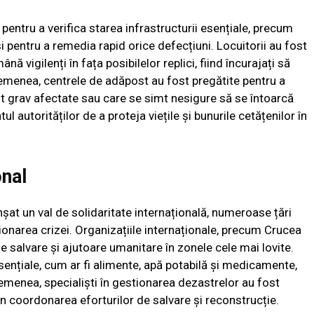
pentru a verifica starea infrastructurii esențiale, precum
, și pentru a remedia rapid orice defecțiuni. Locuitorii au fost
ână vigilenți în fața posibilelor replici, fiind încurajați să
emenea, centrele de adăpost au fost pregătite pentru a
st grav afectate sau care se simt nesigure să se întoarcă
autorităților de a proteja viețile și bunurile cetățenilor în
onal
șat un val de solidaritate internațională, numeroase țări
tionarea crizei. Organizațiile internaționale, precum Crucea
de salvare și ajutoare umanitare în zonele cele mai lovite.
ențiale, cum ar fi alimente, apă potabilă și medicamente,
semenea, specialiști în gestionarea dezastrelor au fost
e în coordonarea eforturilor de salvare și reconstrucție.