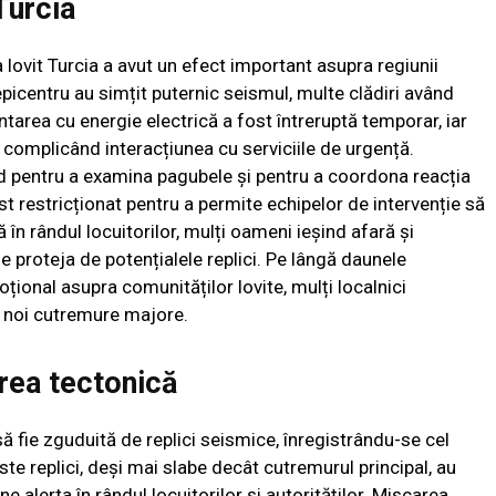
Turcia
lovit Turcia a avut un efect important asupra regiunii
epicentru au simțit puternic seismul, multe clădiri având
ntarea cu energie electrică a fost întreruptă temporar, iar
, complicând interacțiunea cu serviciile de urgență.
pid pentru a examina pagubele și pentru a coordona reacția
t restricționat pentru a permite echipelor de intervenție să
 în rândul locuitorilor, mulți oameni ieșind afară și
 proteja de potențialele replici. Pe lângă daunele
țional asupra comunităților lovite, mulți localnici
e noi cutremure majore.
rea tectonică
să fie zguduită de replici seismice, înregistrându-se cel
ste replici, deși mai slabe decât cutremurul principal, au
e alerta în rândul locuitorilor și autorităților. Mișcarea