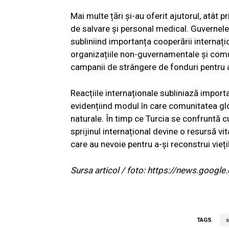
Mai multe țări și-au oferit ajutorul, atât p
de salvare și personal medical. Guvernele 
subliniind importanța cooperării internațio
organizațiile non-guvernamentale și comuni
campanii de strângere de fonduri pentru a 
Reacțiile internaționale subliniază importa
evidențiind modul în care comunitatea glo
naturale. În timp ce Turcia se confruntă c
sprijinul internațional devine o resursă vi
care au nevoie pentru a-și reconstrui vieți
Sursa articol / foto: https://news.go
TAGS
a