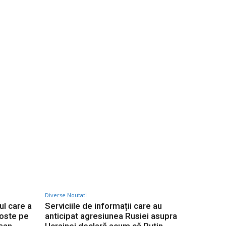
Diverse Noutati
l care a
Serviciile de informații care au
goste pe
anticipat agresiunea Rusiei asupra