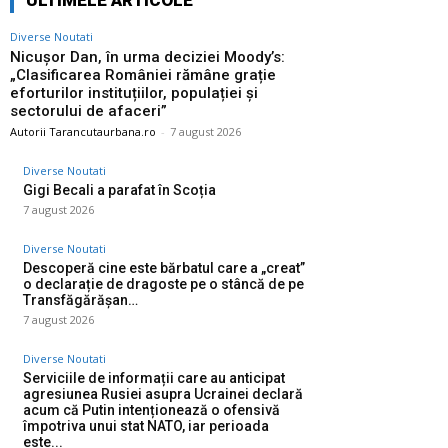
ULTIMELE ARTICOLE
Diverse Noutati
Nicușor Dan, în urma deciziei Moody’s:
„Clasificarea României rămâne grație
eforturilor instituțiilor, populației și
sectorului de afaceri”
Autorii Tarancutaurbana.ro
-
7 august 2026
Diverse Noutati
Gigi Becali a parafat în Scoția
7 august 2026
Diverse Noutati
Descoperă cine este bărbatul care a „creat”
o declarație de dragoste pe o stâncă de pe
Transfăgărășan…
7 august 2026
Diverse Noutati
Serviciile de informații care au anticipat
agresiunea Rusiei asupra Ucrainei declară
acum că Putin intenționează o ofensivă
împotriva unui stat NATO, iar perioada
este...