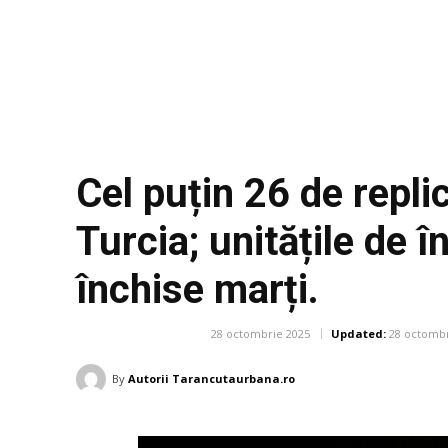
Cel puțin 26 de repli
Turcia; unitățile de 
închise marți.
28 octombrie 2025
Updated:
28 octombr
DIVERSE NOUTATI
By
Autorii Tarancutaurbana.ro