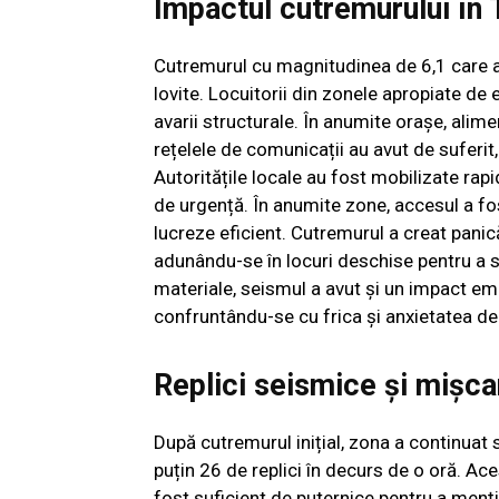
Impactul cutremurului în 
Cutremurul cu magnitudinea de 6,1 care a 
lovite. Locuitorii din zonele apropiate de 
avarii structurale. În anumite orașe, alime
rețelele de comunicații au avut de suferit
Autoritățile locale au fost mobilizate ra
de urgență. În anumite zone, accesul a fos
lucreze eficient. Cutremurul a creat panică
adunându-se în locuri deschise pentru a se
materiale, seismul a avut și un impact emo
confruntându-se cu frica și anxietatea d
Replici seismice și mișca
După cutremurul inițial, zona a continuat 
puțin 26 de replici în decurs de o oră. Ace
fost suficient de puternice pentru a mențin