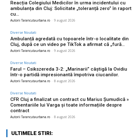
Reacția Colegiului Medicilor în urma incidentului cu
ambulanța din Cluj: Solicitate „toleranță zero” în raport
cu…
Autorii Tarancutaurbana.ro
-
9 august 2026
Diverse Noutati
Ambulanță agredată cu topoarele într-o localitate din
Cluj, după ce un video pe TikTok a afirmat că „fură…
Autorii Tarancutaurbana.ro
-
9 august 2026
Diverse Noutati
Farul – Csikszereda 3-2: „Marinarii” câștigă la Ovidiu
într-o partidă impresionantă împotriva ciucanilor.
Autorii Tarancutaurbana.ro
-
8 august 2026
Diverse Noutati
CFR Cluj a finalizat un contract cu Marius Șumudică »
Comentariile lui Varga și toate informațiile despre
contract
Autorii Tarancutaurbana.ro
-
8 august 2026
ULTIMELE STIRI: