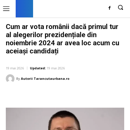
Cum ar vota românii dacă primul tur
al alegerilor prezidențiale din
noiembrie 2024 ar avea loc acum cu
aceiași candidați
DIVERSE NOUTATI
19 mai 2026
Updated:
19 mai 2026
By
Autorii Tarancutaurbana.ro
Facebook
Twitter
Pinterest
W