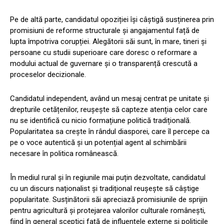
Pe de altă parte, candidatul opoziției își câștigă susținerea prin
promisiuni de reforme structurale și angajamentul față de
lupta împotriva corupției. Alegătorii săi sunt, în mare, tineri și
persoane cu studii superioare care doresc o reformare a
modului actual de guvernare și o transparență crescută a
proceselor decizionale.
Candidatul independent, având un mesaj centrat pe unitate și
drepturile cetățenilor, reușește să capteze atenția celor care
nu se identifică cu nicio formațiune politică tradițională.
Popularitatea sa crește în rândul diasporei, care îl percepe ca
pe o voce autentică și un potențial agent al schimbării
necesare în politica românească.
În mediul rural și în regiunile mai puțin dezvoltate, candidatul
cu un discurs naționalist și tradițional reușește să câștige
popularitate. Susținătorii săi apreciază promisiunile de sprijin
pentru agricultură și protejarea valorilor culturale românești,
fiind în general sceptici față de influențele externe și politicile