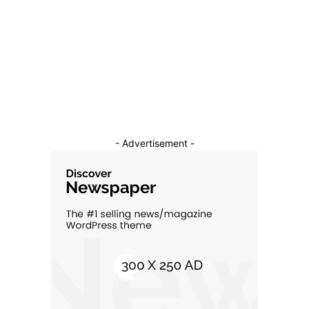
Sanatate / Hobby
18
Auto
16
Constructii
11
Cultura si Entertainment
10
- Advertisement -