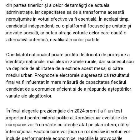
din partea tinerilor și a celor dezamăgiți de actuala
administrație, iar capacitatea sa de a transforma această
nemulțumire în voturi efective va fi esențială. În același timp,
candidatul independent, cu o platformă focused pe unitate și
inovație socială, ar putea atrage voturile celor care caută o
alternativă autentică, neafiliată marilor partide.
Candidatul naționalist poate profita de dorința de protejare a
identității naționale, mai ales în zonele rurale, dar succesul său
va depinde de abilitatea de a extinde acest mesaj și către
mediul urban. Prognozele electorale sugerează că rezultatul
final va fi influențat în mare măsură de capacitatea fiecărui
candidat de a comunica eficient și de a răspunde așteptărilor
variate ale alegătorilor.
În final, alegerile prezidențiale din 2024 promit a fi un test
important pentru viitorul politic al României, iar evoluțiile din
campanie vor fi urmărite cu atenție atât pe plan intern, cât și
internațional. Factorii care vor juca un rol decisiv în voturi vor
include performanțele economice, reacțiile la provocările