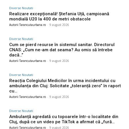
Diverse Noutati
Realizare excepțională! Ștefania Uță, campioană
mondială U20 la 400 de metri obstacole
Autorii Tarancutaurbana.ro
-
9 august 2026
Diverse Noutati
Cum se pierd resurse în sistemul sanitar. Directorul
CNAS: „Cum ne-am dat seama? Au omis să întrebe
dacă…”
Autorii Tarancutaurbana.ro
-
9 august 2026
Diverse Noutati
Reacția Colegiului Medicilor în urma incidentului cu
ambulanța din Cluj: Solicitate „toleranță zero” în raport
cu…
Autorii Tarancutaurbana.ro
-
9 august 2026
Diverse Noutati
Ambulanță agredată cu topoarele într-o localitate din
Cluj, după ce un video pe TikTok a afirmat că „fură…
Autorii Tarancutaurbana.ro
-
9 august 2026