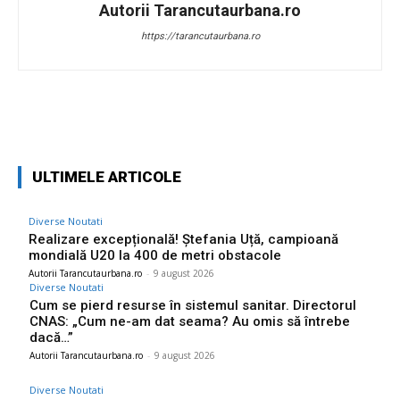
Autorii Tarancutaurbana.ro
https://tarancutaurbana.ro
Facebook
Twitter
Pinterest
W
ULTIMELE ARTICOLE
Diverse Noutati
Realizare excepțională! Ștefania Uță, campioană
mondială U20 la 400 de metri obstacole
Autorii Tarancutaurbana.ro
-
9 august 2026
Diverse Noutati
Cum se pierd resurse în sistemul sanitar. Directorul
CNAS: „Cum ne-am dat seama? Au omis să întrebe
dacă…”
Autorii Tarancutaurbana.ro
-
9 august 2026
Diverse Noutati