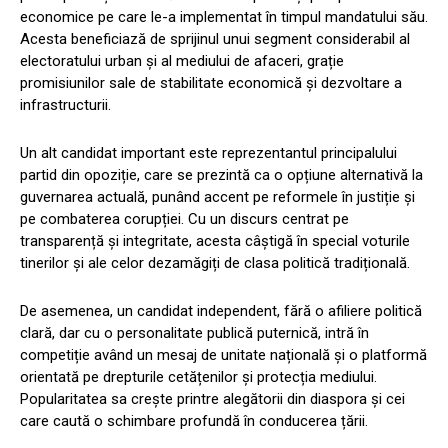
economice pe care le-a implementat în timpul mandatului său.
Acesta beneficiază de sprijinul unui segment considerabil al
electoratului urban și al mediului de afaceri, grație
promisiunilor sale de stabilitate economică și dezvoltare a
infrastructurii.
Un alt candidat important este reprezentantul principalului
partid din opoziție, care se prezintă ca o opțiune alternativă la
guvernarea actuală, punând accent pe reformele în justiție și
pe combaterea corupției. Cu un discurs centrat pe
transparență și integritate, acesta câștigă în special voturile
tinerilor și ale celor dezamăgiți de clasa politică tradițională.
De asemenea, un candidat independent, fără o afiliere politică
clară, dar cu o personalitate publică puternică, intră în
competiție având un mesaj de unitate națională și o platformă
orientată pe drepturile cetățenilor și protecția mediului.
Popularitatea sa crește printre alegătorii din diaspora și cei
care caută o schimbare profundă în conducerea țării.