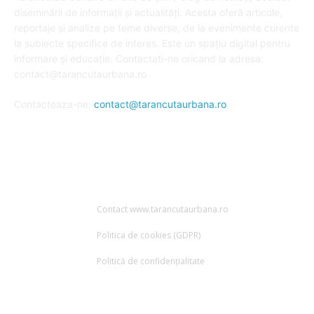
diseminării de informații și actualități. Acesta oferă articole,
reportaje și analize pe teme diverse, de la evenimente curente
la subiecte specifice de interes. Este un spațiu digital pentru
informare și educație. Contactati-ne oricand la adresa:
contact@tarancutaurbana.ro
Contacteaza-ne:
contact@tarancutaurbana.ro
URMARESTE-NE
Contact www.tarancutaurbana.ro
Politica de cookies (GDPR)
Politică de confidențialitate