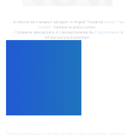
- Ai nevoie de transport aeroport in Anglia? Încearcă
Airport Taxi
London
. Calitate la prețul corect.
- Companie specializata in tranzactionarea de
Criptomonede
si
infrastructura blockchain.
DESPRE NOI
Tarancutaurbana.ro un site de știri / blog de noutăți, dedicat