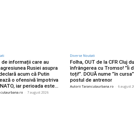
Twitter
Pinterest
WhatsApp
ati
Diverse Noutati
e de informații care au
Folha, OUT de la CFR Cluj d
t agresiunea Rusiei asupra
înfrângerea cu Tromso! ”Îi 
 declară acum că Putin
toți!”. DOUĂ nume ”în cursa
nează o ofensivă împotriva
postul de antrenor
 NATO, iar perioada este...
Autorii Tarancutaurbana.ro
-
6 august 
ncutaurbana.ro
-
7 august 2026