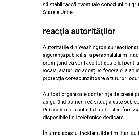
să stabilească eventuale conexiuni cu grupur
Statele Unite.
reacția autorităților
Autoritățile din Washington au reacționat 
siguranța publică și a personalului milit
promițând că vor face tot posibilul pentru 
locală, alături de agențiile federale, a apl
protecția corespunzătoare a tuturor locuri
Au fost organizate conferințe de presă pe
asigurând oamenii că situația este sub co
Publicului i s-a solicitat ajutorul în furni
disponibile linii telefonice dedicate.
În urma acestui incident, lideri militari a