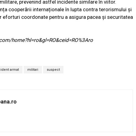
 militare, prevenind astfel incidente similare în viitor.
nța cooperării internaționale în lupta contra terorismului și
r eforturi coordonate pentru a asigura pacea și securitatea
ogle.com/home?hl=ro&gl=RO&ceid=RO%3Aro
cident armat
militari
suspect
bana.ro