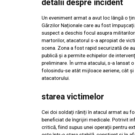
detalii despre incident
Un eveniment armat a avut loc lângă o țin
Gărzilor Naționale care au fost împușcați
suspect a deschis focul asupra militarilor 
martorilor, atacatorul s-a apropiat de vic
scena. Zona a fost rapid securizată de aut
publică și a permite echipelor de intervenți
preliminare. În urma atacului, s-a lansat 
folosindu-se atât mijloace aeriene, cât și
atacatorului.
starea victimelor
Cei doi soldați răniți în atacul armat au f
beneficiat de îngrijiri medicale. Potrivit in
critică, fiind supus unei operații pentru ex
este într-o stare stabilă, conștient și în a