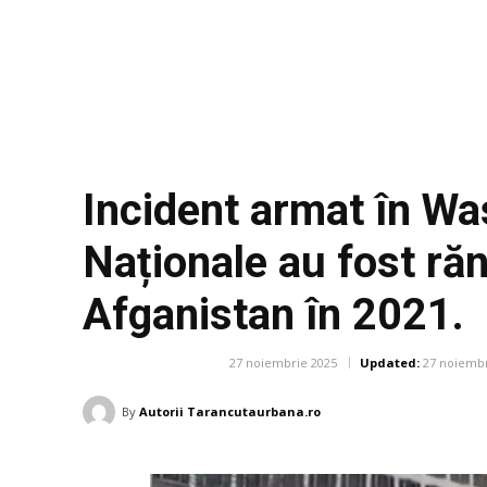
Incident armat în Was
Naționale au fost răn
Afganistan în 2021.
27 noiembrie 2025
Updated:
27 noiembr
DIVERSE NOUTATI
By
Autorii Tarancutaurbana.ro