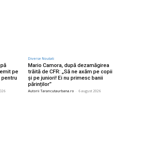
Diverse Noutati
upă
Mario Camora, după dezamăgirea
demit pe
trăită de CFR: „Să ne axăm pe copii
” pentru
și pe juniori! Ei nu primesc banii
părinților”
2026
Autorii Tarancutaurbana.ro
-
6 august 2026