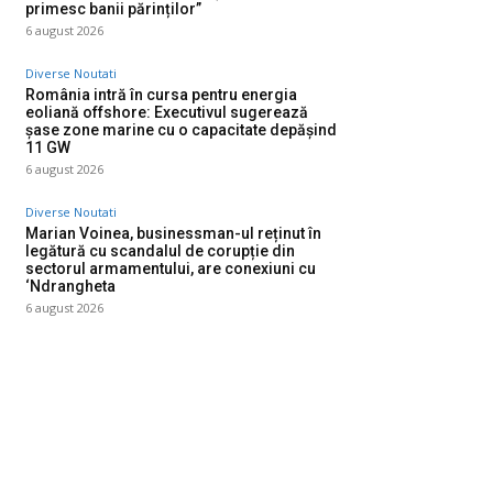
primesc banii părinților”
6 august 2026
Diverse Noutati
România intră în cursa pentru energia
eoliană offshore: Executivul sugerează
șase zone marine cu o capacitate depășind
11 GW
6 august 2026
Diverse Noutati
Marian Voinea, businessman-ul reținut în
legătură cu scandalul de corupție din
sectorul armamentului, are conexiuni cu
‘Ndrangheta
6 august 2026