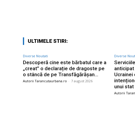
Facebook
Acțiune
ULTIMELE STIRI:
Diverse Noutati
Diverse Nout
Descoperă cine este bărbatul care a
Serviciil
„creat” o declarație de dragoste pe
anticipa
o stâncă de pe Transfăgărășan…
Ucrainei
intențio
Autorii Tarancutaurbana.ro
-
7 august 2026
unui stat
Autorii Tara