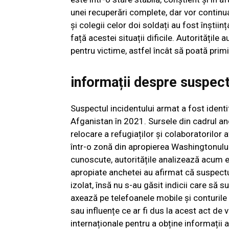
unei recuperări complete, dar vor continu
și colegii celor doi soldați au fost înștiin
față acestei situații dificile. Autoritățil
pentru victime, astfel încât să poată primi
informații despre suspec
Suspectul incidentului armat a fost identif
Afganistan în 2021. Sursele din cadrul an
relocare a refugiaților și colaboratorilor
într-o zonă din apropierea Washingtonului
cunoscute, autoritățile analizează acum e
apropiate anchetei au afirmat că suspectu
izolat, însă nu s-au găsit indicii care să 
axează pe telefoanele mobile și conturile
sau influențe ce ar fi dus la acest act de
internaționale pentru a obține informații 