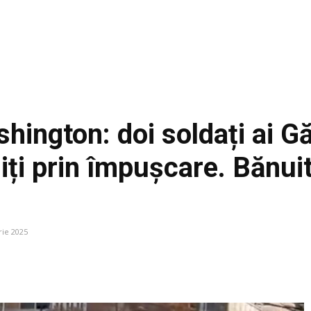
hington: doi soldați ai Gă
iți prin împușcare. Bănuit
ie 2025
Facebook
Acțiune