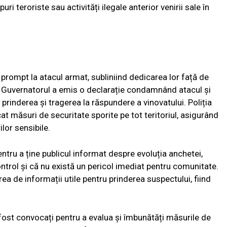
i teroriste sau activități ilegale anterior venirii sale în
prompt la atacul armat, subliniind dedicarea lor față de
ar. Guvernatorul a emis o declarație condamnând atacul și
prinderea și tragerea la răspundere a vinovatului. Poliția
icat măsuri de securitate sporite pe tot teritoriul, asigurând
lor sensibile.
ntru a ține publicul informat despre evoluția anchetei,
ntrol și că nu există un pericol imediat pentru comunitate.
zarea de informații utile pentru prinderea suspectului, fiind
u fost convocați pentru a evalua și îmbunătăți măsurile de