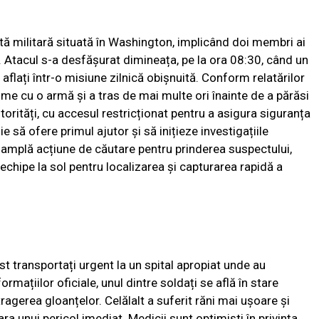
tă militară situată în Washington, implicând doi membri ai
. Atacul s-a desfășurat dimineața, pe la ora 08:30, când un
aflați într-o misiune zilnică obișnuită. Conform relatărilor
time cu o armă și a tras de mai multe ori înainte de a părăsi
orități, cu accesul restricționat pentru a asigura siguranța
e să ofere primul ajutor și să inițieze investigațiile
o amplă acțiune de căutare pentru prinderea suspectului,
 echipe la sol pentru localizarea și capturarea rapidă a
ost transportați urgent la un spital apropiat unde au
formațiilor oficiale, unul dintre soldați se află în stare
tragerea gloanțelor. Celălalt a suferit răni mai ușoare și
fara unui pericol imediat. Medicii sunt optimiști în privința