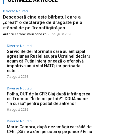
ULTIMELE ARTICOLE
Diverse Noutati
Descoperă cine este bărbatul care a
„creat” o declarație de dragoste pe o
stâncă de pe Transfăgărășan…
Autorii Tarancutaurbana.ro
-
7 august 2026
Diverse Noutati
Serviciile de informații care au anticipat
agresiunea Rusiei asupra Ucrainei declară
acum că Putin intenționează o ofensivă
împotriva unui stat NATO, iar perioada
este...
7 august 2026
Diverse Noutati
Folha, OUT de la CFR Cluj după înfrângerea
cu Tromso! ”Îi demit pe toți!”. DOUĂ nume
”în cursa” pentru postul de antrenor
6 august 2026
Diverse Noutati
Mario Camora, după dezamăgirea trăită de
CFR: „Să ne axăm pe copii și pe juniori! Ei nu