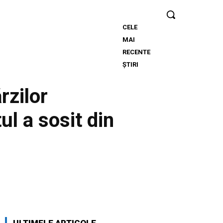
CELE
Descoperă cine
MAI
este bărbatul
RECENTE
care a „creat” o
ȘTIRI
declarație de
dragoste pe o
rzilor
stâncă de pe
Transfăgărășan…
ul a sosit din
Twitter
Pinterest
WhatsApp