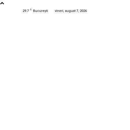
C
29.7
București
vineri, august 7, 2026