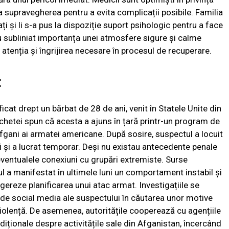
a supravegherea pentru a evita complicații posibile. Familia
țați și li s-a pus la dispoziție suport psihologic pentru a face
e au subliniat importanța unei atmosfere sigure și calme
 atenția și îngrijirea necesare în procesul de recuperare.
t
icat drept un bărbat de 28 de ani, venit în Statele Unite din
chetei spun că acesta a ajuns în țară printr-un program de
 afgani ai armatei americane. După sosire, suspectul a locuit
 și a lucrat temporar. Deși nu existau antecedente penale
ventualele conexiuni cu grupări extremiste. Surse
l a manifestat în ultimele luni un comportament instabil și
sugereze planificarea unui atac armat. Investigațiile se
 de social media ale suspectului în căutarea unor motive
 violență. De asemenea, autoritățile cooperează cu agențiile
adiționale despre activitățile sale din Afganistan, încercând