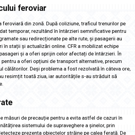
ului feroviar
a feroviară din zonă. După coliziune, traficul trenurilor pe
at temporar, rezultând în întârzieri semnificative pentru
ramate sau redirecționate pe alte rute, și pasagerii au
ri în stații și actualizări online. CFR a mobilizat echipe
ageri și a oferi sprijin celor afectați de întârzieri. În
pentru a oferi opțiuni de transport alternative, precum
 călătorilor. Deși problema a fost rezolvată în câteva ore,
 resimțit toată ziua, iar autoritățile s-au străduit să
e.
rate
e măsuri de precauție pentru a evita astfel de cazuri în
unătățirea sistemului de supraveghere a șinelor, prin
detecteze prezența obiectelor străine pe calea ferată. De