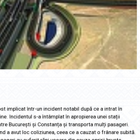
t implicat într-un incident notabil după ce a intrat în
ne. Incidentul s-a întâmplat în apropierea unei stații
 între București și Constanța și transporta mulți pasageri.
ând a avut loc coliziunea, ceea ce a cauzat o frânare subită.