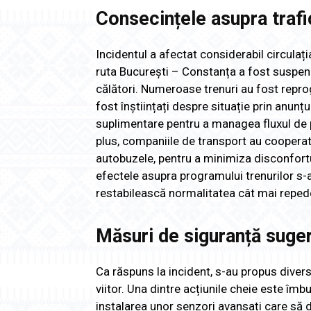
Consecințele asupra trafic
Incidentul a afectat considerabil circulați
ruta București – Constanța a fost suspend
călători. Numeroase trenuri au fost reprog
fost înștiințați despre situație prin anunțu
suplimentare pentru a managea fluxul de pas
plus, companiile de transport au cooperat 
autobuzele, pentru a minimiza disconfortul
efectele asupra programului trenurilor s-au
restabilească normalitatea cât mai reped
Măsuri de siguranță suge
Ca răspuns la incident, s-au propus divers
viitor. Una dintre acțiunile cheie este îmb
instalarea unor senzori avansați care să 