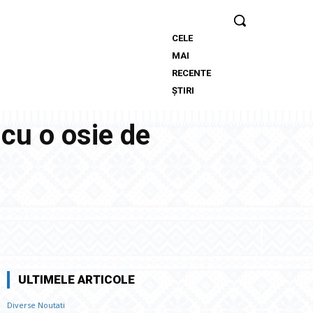
CELE
Mario
MAI
Camora,
RECENTE
după
ȘTIRI
dezamăgirea
trăită de CFR:
 cu o osie de
„Să ne axăm
pe copii și
pe juniori! Ei
nu primesc
banii
părinților”
Twitter
Pinterest
WhatsApp
ULTIMELE ARTICOLE
Diverse Noutati