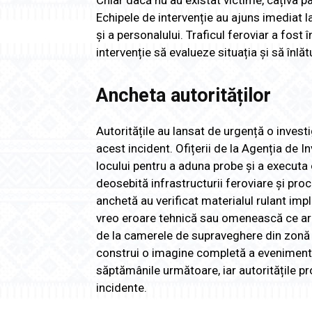
Chiar dacă nu au existat victime, câțiva pa
Echipele de intervenție au ajuns imediat l
și a personalului. Traficul feroviar a fos
intervenție să evalueze situația și să înlă
Ancheta autorităților
Autoritățile au lansat de urgență o invest
acest incident. Ofițerii de la Agenția de 
locului pentru a aduna probe și a executa 
deosebită infrastructurii feroviare și pro
anchetă au verificat materialul rulant imp
vreo eroare tehnică sau omenească ce ar fi
de la camerele de supraveghere din zonă a
construi o imagine completă a evenimentelo
săptămânile următoare, iar autoritățile p
incidente.