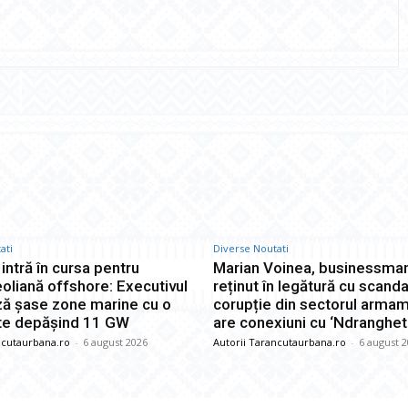
Twitter
Pinterest
WhatsApp
ati
Diverse Noutati
ntră în cursa pentru
Marian Voinea, businessman
oliană offshore: Executivul
reținut în legătură cu scanda
ă șase zone marine cu o
corupție din sectorul armam
te depășind 11 GW
are conexiuni cu ‘Ndranghe
ncutaurbana.ro
-
6 august 2026
Autorii Tarancutaurbana.ro
-
6 august 