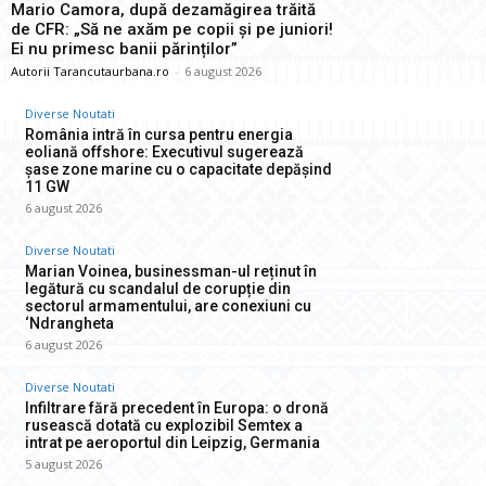
Mario Camora, după dezamăgirea trăită
de CFR: „Să ne axăm pe copii și pe juniori!
Ei nu primesc banii părinților”
Autorii Tarancutaurbana.ro
-
6 august 2026
Diverse Noutati
România intră în cursa pentru energia
eoliană offshore: Executivul sugerează
șase zone marine cu o capacitate depășind
11 GW
6 august 2026
Diverse Noutati
Marian Voinea, businessman-ul reținut în
legătură cu scandalul de corupție din
sectorul armamentului, are conexiuni cu
‘Ndrangheta
6 august 2026
Diverse Noutati
Infiltrare fără precedent în Europa: o dronă
rusească dotată cu explozibil Semtex a
intrat pe aeroportul din Leipzig, Germania
5 august 2026