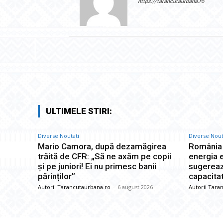
https://tarancutaurbana.ro
Facebook
Acțiune
ULTIMELE STIRI:
Diverse Noutati
Diverse Nout
Mario Camora, după dezamăgirea
România i
trăită de CFR: „Să ne axăm pe copii
energia e
și pe juniori! Ei nu primesc banii
sugereaz
părinților”
capacita
Autorii Tarancutaurbana.ro
-
6 august 2026
Autorii Tara