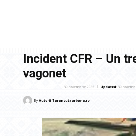
Incident CFR – Un tre
vagonet
30 noiembrie 2025
Updated:
30 noiembr
DIVERSE NOUTATI
By
Autorii Tarancutaurbana.ro