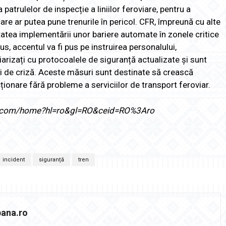
atrulelor de inspecție a liniilor feroviare, pentru a
are ar putea pune trenurile în pericol. CFR, împreună cu alte
litatea implementării unor bariere automate în zonele critice
us, accentul va fi pus pe instruirea personalului,
iarizați cu protocoalele de siguranță actualizate și sunt
ii de criză. Aceste măsuri sunt destinate să crească
ționare fără probleme a serviciilor de transport feroviar.
ogle.com/home?hl=ro&gl=RO&ceid=RO%3Aro
incident
siguranță
tren
bana.ro