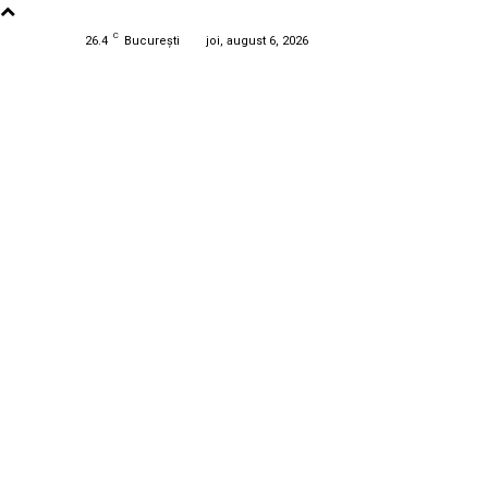
C
26.4
București
joi, august 6, 2026