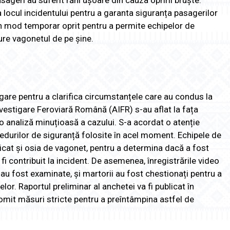
sageri au suferit răni ușoare din cauza opririi bruște.
a locul incidentului pentru a garanta siguranța pasagerilor
t în mod temporar oprit pentru a permite echipelor de
ture vagonetul de pe șine.
igare pentru a clarifica circumstanțele care au condus la
Investigare Feroviară Română (AIFR) s-au aflat la fața
o analiză minuțioasă a cazului. S-a acordat o atenție
cedurilor de siguranță folosite în acel moment. Echipele de
licat și osia de vagonet, pentru a determina dacă a fost
 contribuit la incident. De asemenea, înregistrările video
u fost examinate, și martorii au fost chestionați pentru a
r. Raportul preliminar al anchetei va fi publicat în
romit măsuri stricte pentru a preîntâmpina astfel de