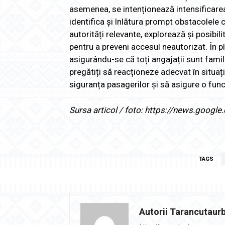
asemenea, se intenționează intensificarea p
identifica și înlătura prompt obstacolele c
autorități relevante, explorează și posibi
pentru a preveni accesul neautorizat. În pl
asigurându-se că toți angajații sunt famil
pregătiți să reacționeze adecvat în situaț
siguranța pasagerilor și să asigure o func
Sursa articol / foto: https://news.go
TAGS
Autorii Tarancutaur