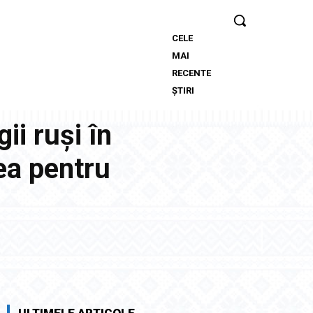
CELE
Folha, OUT
MAI
de la CFR
RECENTE
Cluj după
ȘTIRI
înfrângerea
cu Tromso!
ii ruși în
”Îi demit pe
toți!”.
ea pentru
DOUĂ
nume ”în
cursa”
pentru
postul de
antrenor
Twitter
Pinterest
WhatsApp