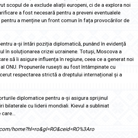
vut scopul de a exclude aliații europeni, ci de a explora noi
rificare a fost necesară pentru a preveni eventualele
 și pentru a menține un front comun în fața provocărilor de
 pentru a-și întări poziția diplomatică, punând în evidență
ul în soluționarea crizei ucrainene. Totuși, Moscova a
are să îi asigure influența în regiune, ceea ce a generat noi
te al ONU. Propunerile rusești au fost întâmpinate cu
erut respectarea strictă a dreptului internațional și a
orturile diplomatice pentru a-și asigura sprijinul
i bilaterale cu liderii mondiali. Kievul a subliniat
e care…
ogle.com/home?hl=ro&gl=RO&ceid=RO%3Aro