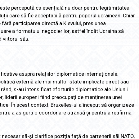
 este percepută ca esențială nu doar pentru legitimitatea
luții care să fie acceptabilă pentru poporul ucrainean. Chiar
e fără participarea directă a Kievului, presiunea
uare a formatului negocierilor, astfel încât Ucraina să
 viitorul său.
icative asupra relațiilor diplomatice internaționale,
olitică externă ale mai multor state implicate direct sau
l rând, s-au intensificat eforturile diplomatice ale Uniunii
, liderii europeni fiind preocupați de menținerea unei
itice. În acest context, Bruxelles-ul a început să organizeze
 pentru a asigura o coordonare strânsă și pentru a reafirma
ecesar să-și clarifice poziția față de partenerii săi NATO,