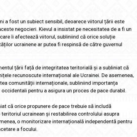
i a fost un subiect sensibil, deoarece viitorul țării este
 aceste negocieri. Kievul a insistat pe necesitatea de a fi un
 care îi afectează viitorul, subliniind că orice soluție
ăților ucrainene ar putea fi respinsă de către guvernul
tul țării față de integritatea teritorială și a subliniat că
ițele recunoscute internațional ale Ucrainei. De asemenea,
artea comunității internaționale, subliniind importanța
or occidentali pentru a asigura un proces de pace durabil.
liniat că orice propunere de pace trebuie să includă
teritoriul ucrainean și restabilirea controlului asupra
asemenea, o monitorizare internațională independentă pentru
cetare a focului.