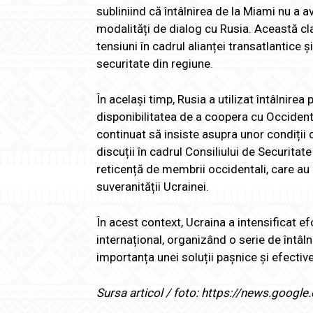
subliniind că întâlnirea de la Miami nu a a
modalități de dialog cu Rusia. Această cla
tensiuni în cadrul alianței transatlantice
securitate din regiune.
În același timp, Rusia a utilizat întâlnirea
disponibilitatea de a coopera cu Occident
continuat să insiste asupra unor condiții c
discuții în cadrul Consiliului de Securita
reticență de membrii occidentali, care au c
suveranității Ucrainei.
În acest context, Ucraina a intensificat ef
internațional, organizând o serie de întâlnir
importanța unei soluții pașnice și efectiv
Sursa articol / foto: https://news.go