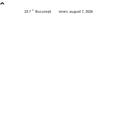
C
23.7
București
vineri, august 7, 2026