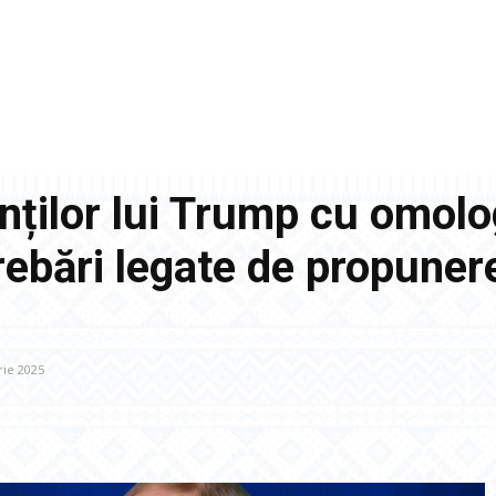
nților lui Trump cu omolog
ebări legate de propuner
ie 2025
Facebook
Acțiune