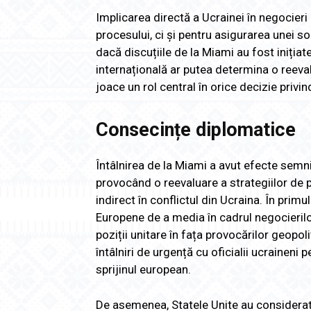
Implicarea directă a Ucrainei în negocieri
procesului, ci și pentru asigurarea unei so
dacă discuțiile de la Miami au fost inițiat
internațională ar putea determina o reeval
joace un rol central în orice decizie privind
Consecințe diplomatice
Întâlnirea de la Miami a avut efecte semnif
provocând o reevaluare a strategiilor de p
indirect în conflictul din Ucraina. În primu
Europene de a media în cadrul negocierilor
poziții unitare în fața provocărilor geopol
întâlniri de urgență cu oficialii ucraineni
sprijinul european.
De asemenea, Statele Unite au considerat n