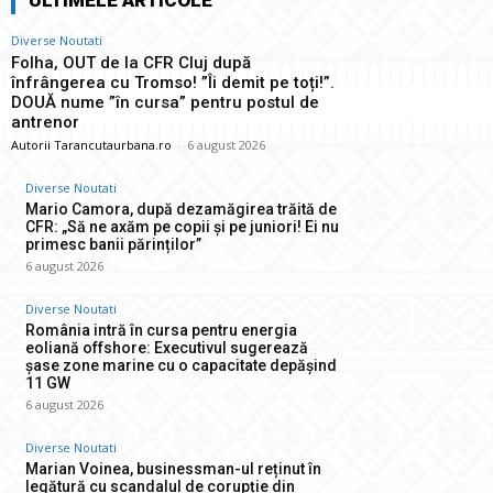
ULTIMELE ARTICOLE
Diverse Noutati
Folha, OUT de la CFR Cluj după
înfrângerea cu Tromso! ”Îi demit pe toți!”.
DOUĂ nume ”în cursa” pentru postul de
antrenor
Autorii Tarancutaurbana.ro
-
6 august 2026
Diverse Noutati
Mario Camora, după dezamăgirea trăită de
CFR: „Să ne axăm pe copii și pe juniori! Ei nu
primesc banii părinților”
6 august 2026
Diverse Noutati
România intră în cursa pentru energia
eoliană offshore: Executivul sugerează
șase zone marine cu o capacitate depășind
11 GW
6 august 2026
Diverse Noutati
Marian Voinea, businessman-ul reținut în
legătură cu scandalul de corupție din