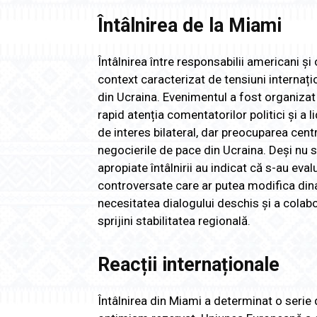
Întâlnirea de la Miami
Întâlnirea între responsabilii americani și
context caracterizat de tensiuni internațio
din Ucraina. Evenimentul a fost organizat 
rapid atenția comentatorilor politici și a l
de interes bilateral, dar preocuparea cen
negocierile de pace din Ucraina. Deși nu s-
apropiate întâlnirii au indicat că s-au eva
controversate care ar putea modifica dinam
necesitatea dialogului deschis și a colabor
sprijini stabilitatea regională.
Reacții internaționale
Întâlnirea din Miami a determinat o serie d