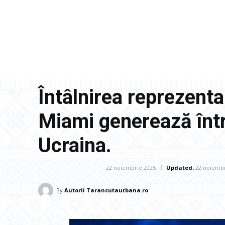
Întâlnirea reprezenta
Miami generează într
Ucraina.
22 noiembrie 2025
Updated:
22 noiembr
DIVERSE NOUTATI
By
Autorii Tarancutaurbana.ro