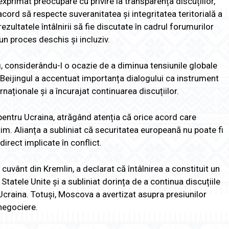
primat preocupare cu privire la transparența discuțiilor,
ord să respecte suveranitatea și integritatea teritorială a
rezultatele întâlnirii să fie discutate în cadrul forumurilor
un proces deschis și incluziv.
g, considerându-l o ocazie de a diminua tensiunile globale
. Beijingul a accentuat importanța dialogului ca instrument
rnaționale și a încurajat continuarea discuțiilor.
 pentru Ucraina, atrăgând atenția că orice acord care
tim. Alianța a subliniat că securitatea europeană nu poate fi
direct implicate în conflict.
 cuvânt din Kremlin, a declarat că întâlnirea a constituit un
 Statele Unite și a subliniat dorința de a continua discuțiile
n Ucraina. Totuși, Moscova a avertizat asupra presiunilor
negociere.