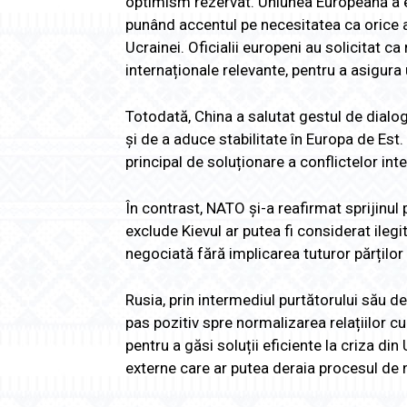
optimism rezervat. Uniunea Europeană a ex
punând accentul pe necesitatea ca orice ac
Ucrainei. Oficialii europeni au solicitat ca 
internaționale relevante, pentru a asigura 
Totodată, China a salutat gestul de dialo
și de a aduce stabilitate în Europa de Est
principal de soluționare a conflictelor inte
În contrast, NATO și-a reafirmat sprijinul
exclude Kievul ar putea fi considerat ilegi
negociată fără implicarea tuturor părților 
Rusia, prin intermediul purtătorului său de
pas pozitiv spre normalizarea relațiilor cu
pentru a găsi soluții eficiente la criza di
externe care ar putea deraia procesul de 