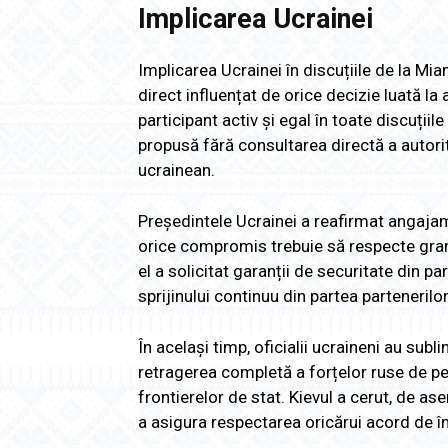
Implicarea Ucrainei
Implicarea Ucrainei în discuțiile de la Miam
direct influențat de orice decizie luată la
participant activ și egal în toate discuțiile
propusă fără consultarea directă a autorit
ucrainean.
Președintele Ucrainei a reafirmat angajamen
orice compromis trebuie să respecte gran
el a solicitat garanții de securitate din p
sprijinului continuu din partea parteneril
În același timp, oficialii ucraineni au sub
retragerea completă a forțelor ruse de pe 
frontierelor de stat. Kievul a cerut, de 
a asigura respectarea oricărui acord de în