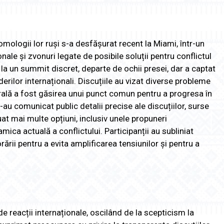
 omologii lor ruși s-a desfășurat recent la Miami, într-un
nale și zvonuri legate de posibile soluții pentru conflictul
la un summit discret, departe de ochii presei, dar a captat
iderilor internaționali. Discuțiile au vizat diverse probleme
trală a fost găsirea unui punct comun pentru a progresa în
au comunicat public detalii precise ale discuțiilor, surse
luat mai multe opțiuni, inclusiv unele propuneri
ica actuală a conflictului. Participanții au subliniat
ării pentru a evita amplificarea tensiunilor și pentru a
e reacții internaționale, oscilând de la scepticism la