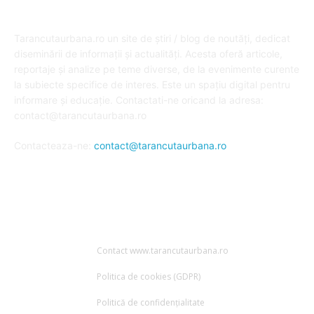
DESPRE NOI
Tarancutaurbana.ro un site de știri / blog de noutăți, dedicat
diseminării de informații și actualități. Acesta oferă articole,
reportaje și analize pe teme diverse, de la evenimente curente
la subiecte specifice de interes. Este un spațiu digital pentru
informare și educație. Contactati-ne oricand la adresa:
contact@tarancutaurbana.ro
Contacteaza-ne:
contact@tarancutaurbana.ro
URMARESTE-NE
Contact www.tarancutaurbana.ro
Politica de cookies (GDPR)
Politică de confidențialitate