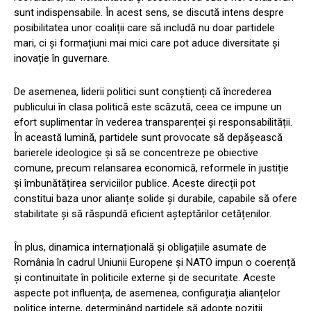
sunt indispensabile. În acest sens, se discută intens despre
posibilitatea unor coaliții care să includă nu doar partidele
mari, ci și formațiuni mai mici care pot aduce diversitate și
inovație în guvernare.
De asemenea, liderii politici sunt conștienți că încrederea
publicului în clasa politică este scăzută, ceea ce impune un
efort suplimentar în vederea transparenței și responsabilității.
În această lumină, partidele sunt provocate să depășească
barierele ideologice și să se concentreze pe obiective
comune, precum relansarea economică, reformele în justiție
și îmbunătățirea serviciilor publice. Aceste direcții pot
constitui baza unor alianțe solide și durabile, capabile să ofere
stabilitate și să răspundă eficient așteptărilor cetățenilor.
În plus, dinamica internațională și obligațiile asumate de
România în cadrul Uniunii Europene și NATO impun o coerență
și continuitate în politicile externe și de securitate. Aceste
aspecte pot influența, de asemenea, configurația alianțelor
politice interne, determinând partidele să adopte poziții