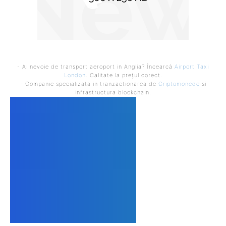
- Ai nevoie de transport aeroport in Anglia? Încearcă
Airport Taxi
London
. Calitate la prețul corect.
- Companie specializata in tranzactionarea de
Criptomonede
si
infrastructura blockchain.