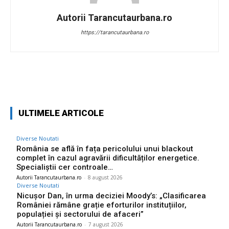
Autorii Tarancutaurbana.ro
https://tarancutaurbana.ro
Facebook
Twitter
Pinterest
W
ULTIMELE ARTICOLE
Diverse Noutati
România se află în fața pericolului unui blackout
complet în cazul agravării dificultăților energetice.
Specialiștii cer controale…
Autorii Tarancutaurbana.ro
-
8 august 2026
Diverse Noutati
Nicușor Dan, în urma deciziei Moody’s: „Clasificarea
României rămâne grație eforturilor instituțiilor,
populației și sectorului de afaceri”
Autorii Tarancutaurbana.ro
-
7 august 2026