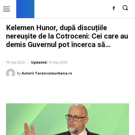
Kelemen Hunor, după discuțiile
nereușite de la Cotroceni: Cei care au
demis Guvernul pot încerca să…
DIVERSE NOUTATI
19 mai 2026
Updated:
19 mai 2026
By
Autorii Tarancutaurbana.ro
Facebook
Twitter
Pinterest
W