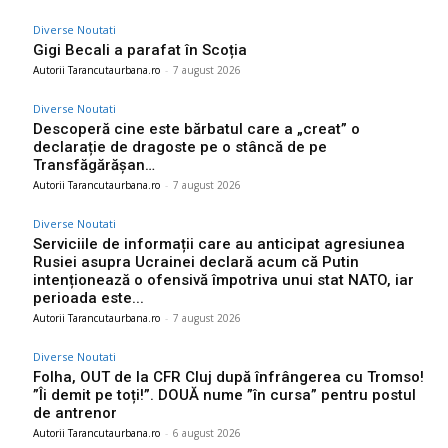
Diverse Noutati
Gigi Becali a parafat în Scoția
Autorii Tarancutaurbana.ro
-
7 august 2026
Diverse Noutati
Descoperă cine este bărbatul care a „creat” o
declarație de dragoste pe o stâncă de pe
Transfăgărășan…
Autorii Tarancutaurbana.ro
-
7 august 2026
Diverse Noutati
Serviciile de informații care au anticipat agresiunea
Rusiei asupra Ucrainei declară acum că Putin
intenționează o ofensivă împotriva unui stat NATO, iar
perioada este...
Autorii Tarancutaurbana.ro
-
7 august 2026
Diverse Noutati
Folha, OUT de la CFR Cluj după înfrângerea cu Tromso!
”Îi demit pe toți!”. DOUĂ nume ”în cursa” pentru postul
de antrenor
Autorii Tarancutaurbana.ro
-
6 august 2026