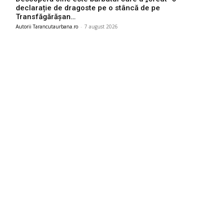
declarație de dragoste pe o stâncă de pe
Transfăgărășan…
Autorii Tarancutaurbana.ro
-
7 august 2026
Ultimele postari:
România se află în fața pericolului unui blackout complet în
cazul agravării dificultăților energetice. Specialiștii cer
controale…
8 august 2026
Nicușor Dan, în urma deciziei Moody’s: „Clasificarea
României rămâne grație eforturilor instituțiilor, populației și
sectorului de afaceri”
7 august 2026