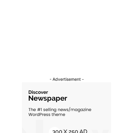
Diverse Noutati
1145
Afaceri si Industrii
39
Sanatate / Hobby
18
Auto
16
Constructii
11
Cultura si Entertainment
10
- Advertisement -