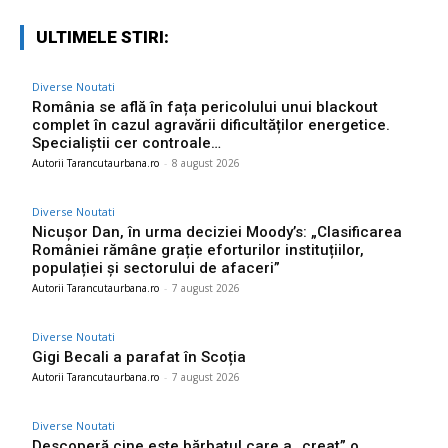
ULTIMELE STIRI:
Diverse Noutati
România se află în fața pericolului unui blackout
complet în cazul agravării dificultăților energetice.
Specialiștii cer controale…
Autorii Tarancutaurbana.ro
-
8 august 2026
Diverse Noutati
Nicușor Dan, în urma deciziei Moody’s: „Clasificarea
României rămâne grație eforturilor instituțiilor,
populației și sectorului de afaceri”
Autorii Tarancutaurbana.ro
-
7 august 2026
Diverse Noutati
Gigi Becali a parafat în Scoția
Autorii Tarancutaurbana.ro
-
7 august 2026
Diverse Noutati
Descoperă cine este bărbatul care a „creat” o