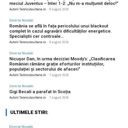
meciul Juventus – Inter 1-2: „Nu m-a mulțumit deloc!”
Autorii Tarancutaurbana.ro
-
8 august 2026
Diverse Noutati
România se află în fața pericolului unui blackout
complet în cazul agravării dificultăților energetice.
Specialiștii cer controale…
Autorii Tarancutaurbana.ro
-
8 august 2026
Diverse Noutati
Nicușor Dan, în urma deciziei Moody’s: „Clasificarea
României rămâne grație eforturilor instituțiilor,
populației și sectorului de afaceri”
Autorii Tarancutaurbana.ro
-
7 august 2026
Diverse Noutati
Gigi Becali a parafat în Scoția
Autorii Tarancutaurbana.ro
-
7 august 2026
ULTIMELE STIRI:
Diverse Noutati