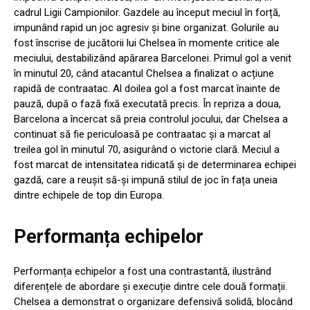
cadrul Ligii Campionilor. Gazdele au început meciul în forță,
impunând rapid un joc agresiv și bine organizat. Golurile au
fost înscrise de jucătorii lui Chelsea în momente critice ale
meciului, destabilizând apărarea Barcelonei. Primul gol a venit
în minutul 20, când atacantul Chelsea a finalizat o acțiune
rapidă de contraatac. Al doilea gol a fost marcat înainte de
pauză, după o fază fixă executată precis. În repriza a doua,
Barcelona a încercat să preia controlul jocului, dar Chelsea a
continuat să fie periculoasă pe contraatac și a marcat al
treilea gol în minutul 70, asigurând o victorie clară. Meciul a
fost marcat de intensitatea ridicată și de determinarea echipei
gazdă, care a reușit să-și impună stilul de joc în fața uneia
dintre echipele de top din Europa.
Performanța echipelor
Performanța echipelor a fost una contrastantă, ilustrând
diferențele de abordare și execuție dintre cele două formații.
Chelsea a demonstrat o organizare defensivă solidă, blocând