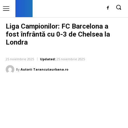
Liga Campionilor: FC Barcelona a
fost înfrântă cu 0-3 de Chelsea la
Londra
DIVERSE NOUTATI
25 noiembrie 2025
Updated:
25 noiembrie 2025
By
Autorii Tarancutaurbana.ro
Facebook
Twitter
Pinterest
W