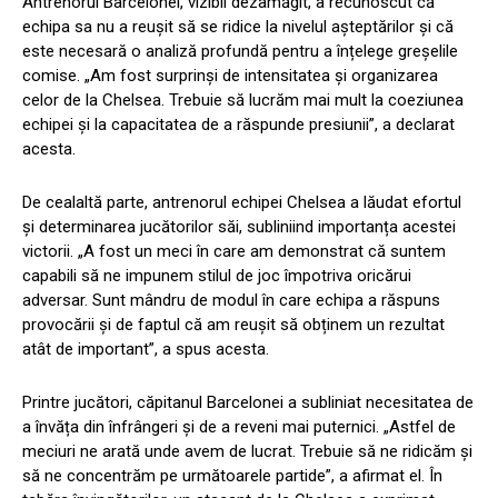
Antrenorul Barcelonei, vizibil dezamăgit, a recunoscut că
echipa sa nu a reușit să se ridice la nivelul așteptărilor și că
este necesară o analiză profundă pentru a înțelege greșelile
comise. „Am fost surprinși de intensitatea și organizarea
celor de la Chelsea. Trebuie să lucrăm mai mult la coeziunea
echipei și la capacitatea de a răspunde presiunii”, a declarat
acesta.
De cealaltă parte, antrenorul echipei Chelsea a lăudat efortul
și determinarea jucătorilor săi, subliniind importanța acestei
victorii. „A fost un meci în care am demonstrat că suntem
capabili să ne impunem stilul de joc împotriva oricărui
adversar. Sunt mândru de modul în care echipa a răspuns
provocării și de faptul că am reușit să obținem un rezultat
atât de important”, a spus acesta.
Printre jucători, căpitanul Barcelonei a subliniat necesitatea de
a învăța din înfrângeri și de a reveni mai puternici. „Astfel de
meciuri ne arată unde avem de lucrat. Trebuie să ne ridicăm și
să ne concentrăm pe următoarele partide”, a afirmat el. În