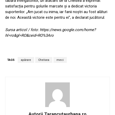
tabăra învingătorilor, un atacant de la Chelsea a exprimat
satisfacția pentru golurile marcate și a dedicat victoria
suporterilor. „Am jucat cu inima, iar fanii noștri au fost alături
de noi. Această victorie este pentru ei”, a declarat jucătorul.
Sursa articol / foto: https://news.google.com/home?
hl=ro&gl=RO&ceid=RO%3Aro
TAGS
apărare
Chelsea
meci
Autorii Tarancutaurbana.ro