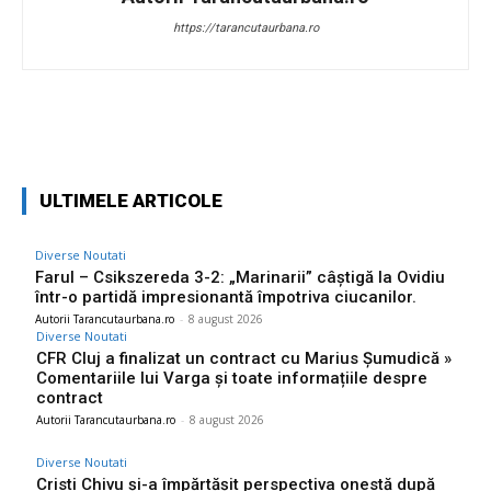
https://tarancutaurbana.ro
Facebook
Twitter
Pinterest
W
ULTIMELE ARTICOLE
Diverse Noutati
Farul – Csikszereda 3-2: „Marinarii” câștigă la Ovidiu
într-o partidă impresionantă împotriva ciucanilor.
Autorii Tarancutaurbana.ro
-
8 august 2026
Diverse Noutati
CFR Cluj a finalizat un contract cu Marius Șumudică »
Comentariile lui Varga și toate informațiile despre
contract
Autorii Tarancutaurbana.ro
-
8 august 2026
Diverse Noutati
Cristi Chivu și-a împărtășit perspectiva onestă după