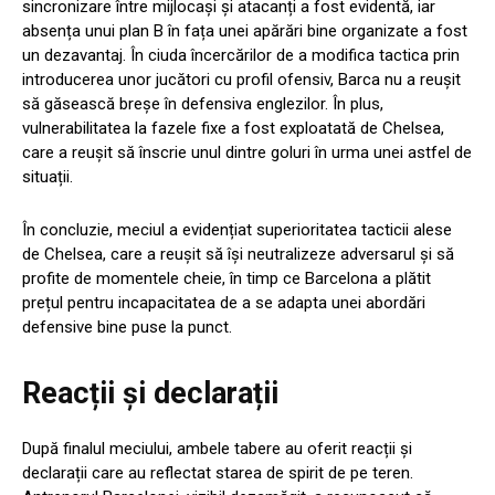
sincronizare între mijlocași și atacanți a fost evidentă, iar
absența unui plan B în fața unei apărări bine organizate a fost
un dezavantaj. În ciuda încercărilor de a modifica tactica prin
introducerea unor jucători cu profil ofensiv, Barca nu a reușit
să găsească breșe în defensiva englezilor. În plus,
vulnerabilitatea la fazele fixe a fost exploatată de Chelsea,
care a reușit să înscrie unul dintre goluri în urma unei astfel de
situații.
În concluzie, meciul a evidențiat superioritatea tacticii alese
de Chelsea, care a reușit să își neutralizeze adversarul și să
profite de momentele cheie, în timp ce Barcelona a plătit
prețul pentru incapacitatea de a se adapta unei abordări
defensive bine puse la punct.
Reacții și declarații
După finalul meciului, ambele tabere au oferit reacții și
declarații care au reflectat starea de spirit de pe teren.