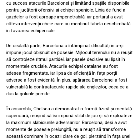
cu succes atacurile Barcelonei și limitând spațiile disponibile
pentru jucătorii ofensivi ai echipei spaniole. Linia de fund a
gazdelor a fost aproape impenetrabilă, iar portarul a avut
câteva intervenții cheie care au menținut tabela neschimbată
în favoarea echipei sale.
De cealaltă parte, Barcelona a întâmpinat dificultăți în a-și
impune jocul obișnuit de posesie. Mijlocul terenului nu a reușit
să controleze ritmul partidei, iar pasele decisive au lipsit în
momentele cruciale. Atacurile echipei catalane au fost
adesea fragmentate, iar lipsa de eficiență în fața porții
adverse a fost evidentă. În plus, apărarea Barcelonei a fost
vulnerabilă la contraatacurile rapide ale englezilor, ceea ce a
dus la golurile primite.
În ansamblu, Chelsea a demonstrat o formă fizică și mentală
superioară, reușind să își impună stilul de joc și să exploateze
la maximum slăbiciunile adversarilor. Barcelona, deși a avut
momente de posesie prelungită, nu a reușit să transforme
această dominare în ocazii clare de gol, pierzând în fața unei