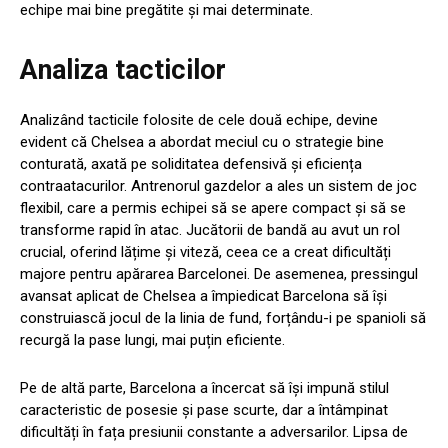
echipe mai bine pregătite și mai determinate.
Analiza tacticilor
Analizând tacticile folosite de cele două echipe, devine
evident că Chelsea a abordat meciul cu o strategie bine
conturată, axată pe soliditatea defensivă și eficiența
contraatacurilor. Antrenorul gazdelor a ales un sistem de joc
flexibil, care a permis echipei să se apere compact și să se
transforme rapid în atac. Jucătorii de bandă au avut un rol
crucial, oferind lățime și viteză, ceea ce a creat dificultăți
majore pentru apărarea Barcelonei. De asemenea, pressingul
avansat aplicat de Chelsea a împiedicat Barcelona să își
construiască jocul de la linia de fund, forțându-i pe spanioli să
recurgă la pase lungi, mai puțin eficiente.
Pe de altă parte, Barcelona a încercat să își impună stilul
caracteristic de posesie și pase scurte, dar a întâmpinat
dificultăți în fața presiunii constante a adversarilor. Lipsa de