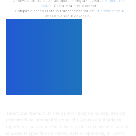
- Ai nevoie de transport aeroport in Anglia? Încearcă
Airport Taxi
London
. Calitate la prețul corect.
- Companie specializata in tranzactionarea de
Criptomonede
si
infrastructura blockchain.
DESPRE NOI
Tarancutaurbana.ro un site de știri / blog de noutăți, dedicat
diseminării de informații și actualități. Acesta oferă articole,
reportaje și analize pe teme diverse, de la evenimente curente
la subiecte specifice de interes. Este un spațiu digital pentru