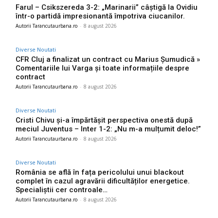
Farul – Csikszereda 3-2: „Marinarii” câștigă la Ovidiu
într-o partidă impresionantă împotriva ciucanilor.
Autorii Tarancutaurbana.ro
-
8 august 2026
Diverse Noutati
CFR Cluj a finalizat un contract cu Marius Șumudică »
Comentariile lui Varga și toate informațiile despre
contract
Autorii Tarancutaurbana.ro
-
8 august 2026
Diverse Noutati
Cristi Chivu și-a împărtășit perspectiva onestă după
meciul Juventus – Inter 1-2: „Nu m-a mulțumit deloc!”
Autorii Tarancutaurbana.ro
-
8 august 2026
Diverse Noutati
România se află în fața pericolului unui blackout
complet în cazul agravării dificultăților energetice.
Specialiștii cer controale…
Autorii Tarancutaurbana.ro
-
8 august 2026