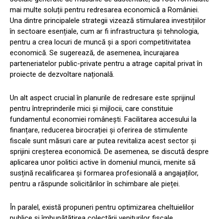
mai multe soluții pentru redresarea economică a României.
Una dintre principalele strategii vizează stimularea investițiilor
în sectoare esențiale, cum ar fi infrastructura și tehnologia,
pentru a crea locuri de muncă și a spori competitivitatea
economică. Se sugerează, de asemenea, încurajarea
parteneriatelor public-private pentru a atrage capital privat în
proiecte de dezvoltare națională.
Un alt aspect crucial în planurile de redresare este sprijinul
pentru întreprinderile mici și mijlocii, care constituie
fundamentul economiei românești. Facilitarea accesului la
finanțare, reducerea birocrației și oferirea de stimulente
fiscale sunt măsuri care ar putea revitaliza acest sector și
sprijini creșterea economică. De asemenea, se discută despre
aplicarea unor politici active în domeniul muncii, menite să
susțină recalificarea și formarea profesională a angajaților,
pentru a răspunde solicitărilor în schimbare ale pieței.
În paralel, există propuneri pentru optimizarea cheltuielilor
publice și îmbunătățirea colectării veniturilor fiscale.