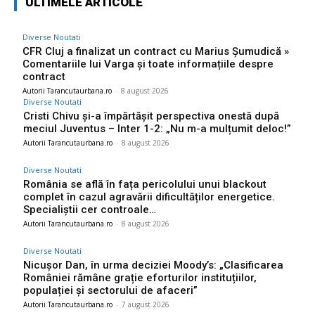
ULTIMELE ARTICOLE
Diverse Noutati
CFR Cluj a finalizat un contract cu Marius Șumudică »
Comentariile lui Varga și toate informațiile despre
contract
Autorii Tarancutaurbana.ro
-
8 august 2026
Diverse Noutati
Cristi Chivu și-a împărtășit perspectiva onestă după
meciul Juventus – Inter 1-2: „Nu m-a mulțumit deloc!”
Autorii Tarancutaurbana.ro
-
8 august 2026
Diverse Noutati
România se află în fața pericolului unui blackout
complet în cazul agravării dificultăților energetice.
Specialiștii cer controale…
Autorii Tarancutaurbana.ro
-
8 august 2026
Diverse Noutati
Nicușor Dan, în urma deciziei Moody’s: „Clasificarea
României rămâne grație eforturilor instituțiilor,
populației și sectorului de afaceri”
Autorii Tarancutaurbana.ro
-
7 august 2026