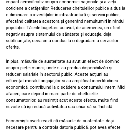
impact semnificativ asupra economiei naționale și a vieții
cotidiene a cetățenilor. Reducerea cheltuielilor publice a dus la
o diminuare a investițiilor în infrastructură și servicii publice,
afectând calitatea acestora și generând nemulțumiri în rândul
populației. Tăierile bugetare au avut, de asemenea, un efect
negativ asupra sistemului de sănătate și educație, deja
subfinanțate, ceea ce a condus la o degradare a serviciilor
oferite.
În plus, măsurile de austeritate au avut un efect de domino
asupra pieței muncii, unde s-au produs disponibilizări și
reduceri salariale în sectorul public. Aceste acțiuni au
influențat moralul angajaților și au amplificat incertitudinea
economică, contribuind la o scădere a consumului intern. Mici
afaceri, care depind în mare parte de cheltuielile
consumatorilor, au resimțit acut aceste efecte, multe fiind
nevoite să își reducă activitatea sau chiar să se închidă.
Economiștii avertizează că măsurile de austeritate, deși
necesare pentru a controla datoria publică, pot avea efecte