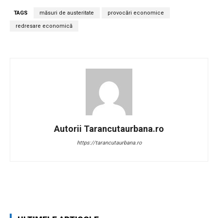
TAGS
măsuri de austeritate
provocări economice
redresare economică
Autorii Tarancutaurbana.ro
https://tarancutaurbana.ro
Facebook
Twitter
Pinterest
W