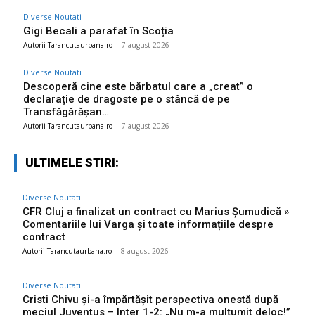
Diverse Noutati
Gigi Becali a parafat în Scoția
Autorii Tarancutaurbana.ro
-
7 august 2026
Diverse Noutati
Descoperă cine este bărbatul care a „creat” o
declarație de dragoste pe o stâncă de pe
Transfăgărășan…
Autorii Tarancutaurbana.ro
-
7 august 2026
ULTIMELE STIRI:
Diverse Noutati
CFR Cluj a finalizat un contract cu Marius Șumudică »
Comentariile lui Varga și toate informațiile despre
contract
Autorii Tarancutaurbana.ro
-
8 august 2026
Diverse Noutati
Cristi Chivu și-a împărtășit perspectiva onestă după
meciul Juventus – Inter 1-2: „Nu m-a mulțumit deloc!”