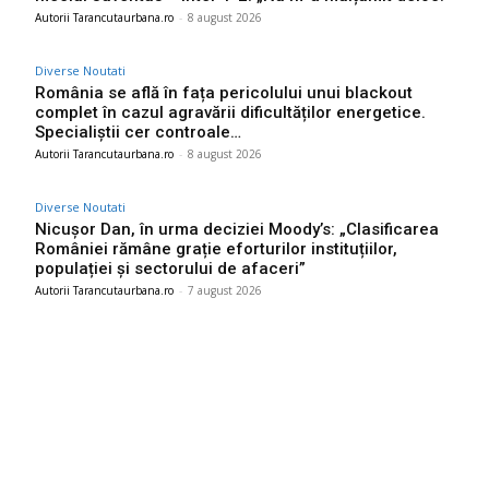
Autorii Tarancutaurbana.ro
-
8 august 2026
Diverse Noutati
România se află în fața pericolului unui blackout
complet în cazul agravării dificultăților energetice.
Specialiștii cer controale…
Autorii Tarancutaurbana.ro
-
8 august 2026
Diverse Noutati
Nicușor Dan, în urma deciziei Moody’s: „Clasificarea
României rămâne grație eforturilor instituțiilor,
populației și sectorului de afaceri”
Autorii Tarancutaurbana.ro
-
7 august 2026
Ultimele postari: