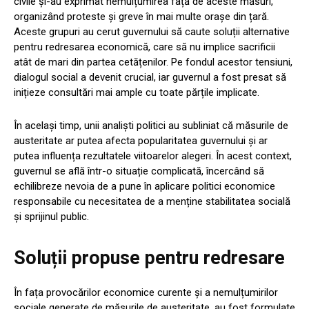
civile și-au exprimat nemulțumirea față de aceste măsuri,
organizând proteste și greve în mai multe orașe din țară.
Aceste grupuri au cerut guvernului să caute soluții alternative
pentru redresarea economică, care să nu implice sacrificii
atât de mari din partea cetățenilor. Pe fondul acestor tensiuni,
dialogul social a devenit crucial, iar guvernul a fost presat să
inițieze consultări mai ample cu toate părțile implicate.
În același timp, unii analiști politici au subliniat că măsurile de
austeritate ar putea afecta popularitatea guvernului și ar
putea influența rezultatele viitoarelor alegeri. În acest context,
guvernul se află într-o situație complicată, încercând să
echilibreze nevoia de a pune în aplicare politici economice
responsabile cu necesitatea de a menține stabilitatea socială
și sprijinul public.
Soluții propuse pentru redresare
În fața provocărilor economice curente și a nemulțumirilor
sociale generate de măsurile de austeritate, au fost formulate