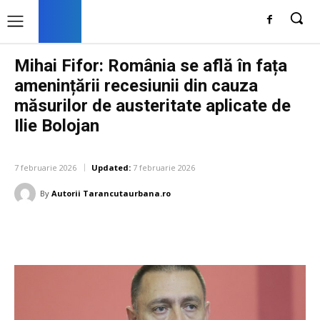
Mihai Fifor: România se află în fața
amenințării recesiunii din cauza
măsurilor de austeritate aplicate de
Ilie Bolojan
DIVERSE NOUTATI
7 februarie 2026
Updated:
7 februarie 2026
By
Autorii Tarancutaurbana.ro
Facebook
Twitter
Pinterest
W