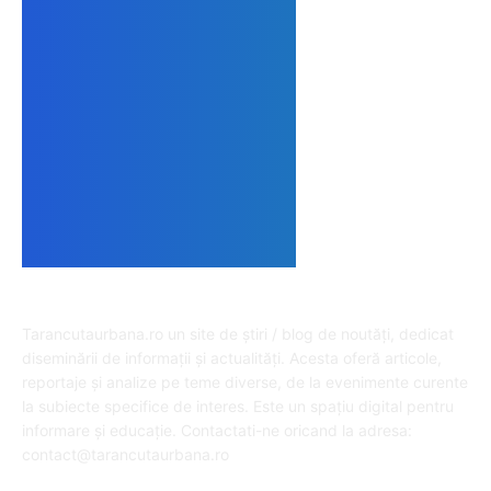
DESPRE NOI
Tarancutaurbana.ro un site de știri / blog de noutăți, dedicat
diseminării de informații și actualități. Acesta oferă articole,
reportaje și analize pe teme diverse, de la evenimente curente
la subiecte specifice de interes. Este un spațiu digital pentru
informare și educație. Contactati-ne oricand la adresa:
contact@tarancutaurbana.ro