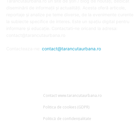
Tarancutaurbana.ro un site de știri / blog de noutăți, dedicat
diseminării de informații și actualități. Acesta oferă articole,
reportaje și analize pe teme diverse, de la evenimente curente
la subiecte specifice de interes. Este un spațiu digital pentru
informare și educație. Contactati-ne oricand la adresa:
contact@tarancutaurbana.ro
Contacteaza-ne:
contact@tarancutaurbana.ro
URMARESTE-NE
Contact www.tarancutaurbana.ro
Politica de cookies (GDPR)
Politică de confidențialitate