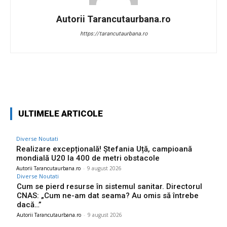
Autorii Tarancutaurbana.ro
https://tarancutaurbana.ro
Facebook
Twitter
Pinterest
W
ULTIMELE ARTICOLE
Diverse Noutati
Realizare excepțională! Ștefania Uță, campioană
mondială U20 la 400 de metri obstacole
Autorii Tarancutaurbana.ro
-
9 august 2026
Diverse Noutati
Cum se pierd resurse în sistemul sanitar. Directorul
CNAS: „Cum ne-am dat seama? Au omis să întrebe
dacă…”
Autorii Tarancutaurbana.ro
-
9 august 2026