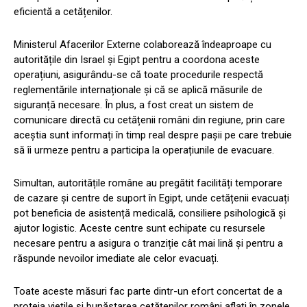
eficientă a cetățenilor.
Ministerul Afacerilor Externe colaborează îndeaproape cu
autoritățile din Israel și Egipt pentru a coordona aceste
operațiuni, asigurându-se că toate procedurile respectă
reglementările internaționale și că se aplică măsurile de
siguranță necesare. În plus, a fost creat un sistem de
comunicare directă cu cetățenii români din regiune, prin care
aceștia sunt informați în timp real despre pașii pe care trebuie
să îi urmeze pentru a participa la operațiunile de evacuare.
Simultan, autoritățile române au pregătit facilități temporare
de cazare și centre de suport în Egipt, unde cetățenii evacuați
pot beneficia de asistență medicală, consiliere psihologică și
ajutor logistic. Aceste centre sunt echipate cu resursele
necesare pentru a asigura o tranziție cât mai lină și pentru a
răspunde nevoilor imediate ale celor evacuați.
Toate aceste măsuri fac parte dintr-un efort concertat de a
proteja viețile și bunăstarea cetățenilor români aflați în zonele