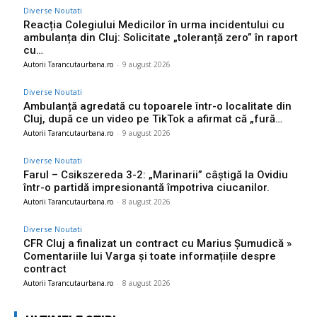
Diverse Noutati
Reacția Colegiului Medicilor în urma incidentului cu
ambulanța din Cluj: Solicitate „toleranță zero” în raport
cu…
Autorii Tarancutaurbana.ro
-
9 august 2026
Diverse Noutati
Ambulanță agredată cu topoarele într-o localitate din
Cluj, după ce un video pe TikTok a afirmat că „fură…
Autorii Tarancutaurbana.ro
-
9 august 2026
Diverse Noutati
Farul – Csikszereda 3-2: „Marinarii” câștigă la Ovidiu
într-o partidă impresionantă împotriva ciucanilor.
Autorii Tarancutaurbana.ro
-
8 august 2026
Diverse Noutati
CFR Cluj a finalizat un contract cu Marius Șumudică »
Comentariile lui Varga și toate informațiile despre
contract
Autorii Tarancutaurbana.ro
-
8 august 2026