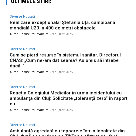
ULTIMELE STIRI:
Diverse Noutati
Realizare excepțională! Ștefania Uță, campioană
mondială U20 la 400 de metri obstacole
Autorii Tarancutaurbana.ro
-
9 august 2026
Diverse Noutati
Cum se pierd resurse în sistemul sanitar. Directorul
CNAS: „Cum ne-am dat seama? Au omis să întrebe
dacă…”
Autorii Tarancutaurbana.ro
-
9 august 2026
Diverse Noutati
Reacția Colegiului Medicilor în urma incidentului cu
ambulanța din Cluj: Solicitate „toleranță zero” în raport
cu…
Autorii Tarancutaurbana.ro
-
9 august 2026
Diverse Noutati
Ambulanță agredată cu topoarele într-o localitate din