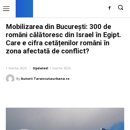
Mobilizarea din București: 300 de
români călătoresc din Israel în Egipt.
Care e cifra cetățenilor români în
zona afectată de conflict?
DIVERSE NOUTATI
1 martie 2026
Updated:
1 martie 2026
By
Autorii Tarancutaurbana.ro
Facebook
Twitter
Pinterest
W