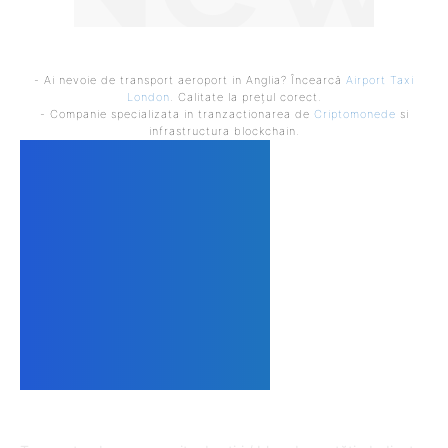
- Ai nevoie de transport aeroport in Anglia? Încearcă
Airport Taxi
London
. Calitate la prețul corect.
- Companie specializata in tranzactionarea de
Criptomonede
si
infrastructura blockchain.
DESPRE NOI