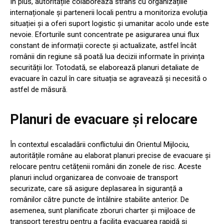
În plus, autoritățile colaborează strâns cu organizațiile
internaționale și partenerii locali pentru a monitoriza evoluția
situației și a oferi suport logistic și umanitar acolo unde este
nevoie. Eforturile sunt concentrate pe asigurarea unui flux
constant de informații corecte și actualizate, astfel încât
românii din regiune să poată lua decizii informate în privința
securității lor. Totodată, se elaborează planuri detaliate de
evacuare în cazul în care situația se agravează și necesită o
astfel de măsură.
Planuri de evacuare și relocare
În contextul escaladării conflictului din Orientul Mijlociu,
autoritățile române au elaborat planuri precise de evacuare și
relocare pentru cetățenii români din zonele de risc. Aceste
planuri includ organizarea de convoaie de transport
securizate, care să asigure deplasarea în siguranță a
românilor către puncte de întâlnire stabilite anterior. De
asemenea, sunt planificate zboruri charter și mijloace de
transport terestru pentru a facilita evacuarea rapidă și