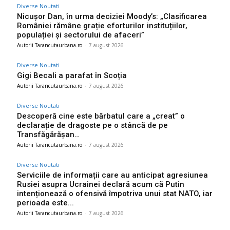
Diverse Noutati
Nicușor Dan, în urma deciziei Moody’s: „Clasificarea
României rămâne grație eforturilor instituțiilor,
populației și sectorului de afaceri”
Autorii Tarancutaurbana.ro
-
7 august 2026
Diverse Noutati
Gigi Becali a parafat în Scoția
Autorii Tarancutaurbana.ro
-
7 august 2026
Diverse Noutati
Descoperă cine este bărbatul care a „creat” o
declarație de dragoste pe o stâncă de pe
Transfăgărășan…
Autorii Tarancutaurbana.ro
-
7 august 2026
Diverse Noutati
Serviciile de informații care au anticipat agresiunea
Rusiei asupra Ucrainei declară acum că Putin
intenționează o ofensivă împotriva unui stat NATO, iar
perioada este...
Autorii Tarancutaurbana.ro
-
7 august 2026