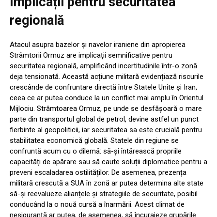
Implicații pentru securitatea
regională
Atacul asupra bazelor și navelor iraniene din apropierea
Strâmtorii Ormuz are implicații semnificative pentru
securitatea regională, amplificând incertitudinile într-o zonă
deja tensionată. Această acțiune militară evidențiază riscurile
crescânde de confruntare directă între Statele Unite și Iran,
ceea ce ar putea conduce la un conflict mai amplu în Orientul
Mijlociu. Strâmtoarea Ormuz, pe unde se desfășoară o mare
parte din transportul global de petrol, devine astfel un punct
fierbinte al geopoliticii, iar securitatea sa este crucială pentru
stabilitatea economică globală. Statele din regiune se
confruntă acum cu o dilemă: să-și întărească propriile
capacități de apărare sau să caute soluții diplomatice pentru a
preveni escaladarea ostilităților. De asemenea, prezența
militară crescută a SUA în zonă ar putea determina alte state
să-și reevalueze alianțele și strategiile de securitate, posibil
conducând la o nouă cursă a înarmării. Acest climat de
nesiguranță ar putea, de asemenea, să încurajeze grupările