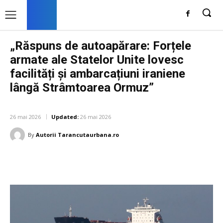
„Răspuns de autoapărare: Forțele
armate ale Statelor Unite lovesc
facilități și ambarcațiuni iraniene
lângă Strâmtoarea Ormuz”
DIVERSE NOUTATI
26 mai 2026
Updated:
26 mai 2026
By
Autorii Tarancutaurbana.ro
Facebook
Twitter
Pinterest
W