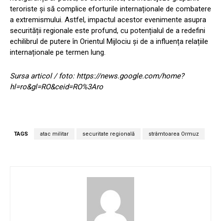
teroriste și să complice eforturile internaționale de combatere
a extremismului. Astfel, impactul acestor evenimente asupra
securității regionale este profund, cu potențialul de a redefini
echilibrul de putere în Orientul Mijlociu și de a influența relațiile
internaționale pe termen lung.
Sursa articol / foto: https://news.google.com/home?
hl=ro&gl=RO&ceid=RO%3Aro
TAGS
atac militar
securitate regională
strâmtoarea Ormuz