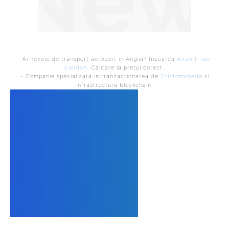
- Ai nevoie de transport aeroport in Anglia? Încearcă
Airport Taxi
London
. Calitate la prețul corect.
- Companie specializata in tranzactionarea de
Criptomonede
si
infrastructura blockchain.