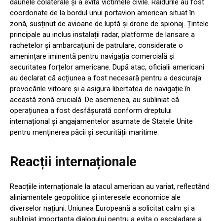
daunele colaterale și a evita victimele civile. Raidurile au fost
coordonate de la bordul unui portavion american situat în
zonă, susținut de avioane de luptă și drone de spionaj. Țintele
principale au inclus instalații radar, platforme de lansare a
rachetelor și ambarcațiuni de patrulare, considerate o
amenințare iminentă pentru navigația comercială și
securitatea forțelor americane. După atac, oficialii americani
au declarat că acțiunea a fost necesară pentru a descuraja
provocările viitoare și a asigura libertatea de navigație în
această zonă crucială. De asemenea, au subliniat că
operațiunea a fost desfășurată conform dreptului
internațional și angajamentelor asumate de Statele Unite
pentru menținerea păcii și securității maritime.
Reacții internaționale
Reacțiile internaționale la atacul american au variat, reflectând
aliniamentele geopolitice și interesele economice ale
diverselor națiuni. Uniunea Europeană a solicitat calm și a
subliniat importanța dialogului pentru a evita o escaladare a