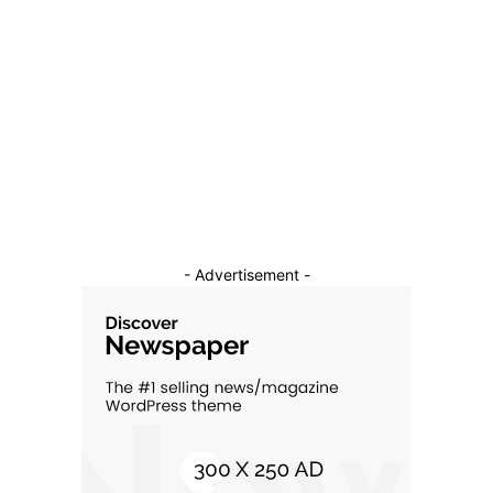
Afaceri si Industrii
39
Sanatate / Hobby
18
Auto
16
Constructii
11
Cultura si Entertainment
10
- Advertisement -