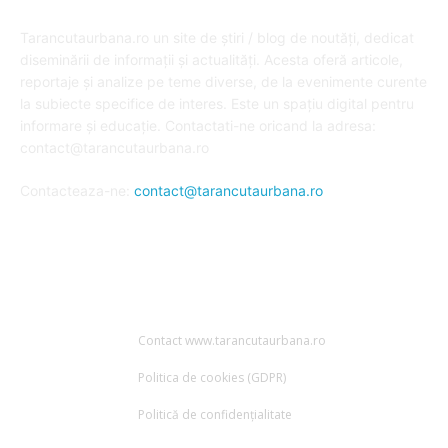
DESPRE NOI
Tarancutaurbana.ro un site de știri / blog de noutăți, dedicat
diseminării de informații și actualități. Acesta oferă articole,
reportaje și analize pe teme diverse, de la evenimente curente
la subiecte specifice de interes. Este un spațiu digital pentru
informare și educație. Contactati-ne oricand la adresa:
contact@tarancutaurbana.ro
Contacteaza-ne:
contact@tarancutaurbana.ro
URMARESTE-NE
Contact www.tarancutaurbana.ro
Politica de cookies (GDPR)
Politică de confidențialitate