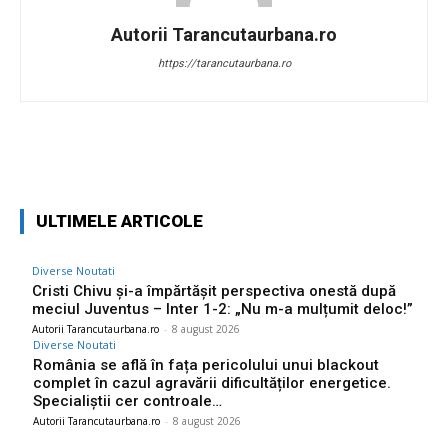
Autorii Tarancutaurbana.ro
https://tarancutaurbana.ro
Facebook
Twitter
Pinterest
W
ULTIMELE ARTICOLE
Diverse Noutati
Cristi Chivu și-a împărtășit perspectiva onestă după
meciul Juventus – Inter 1-2: „Nu m-a mulțumit deloc!”
Autorii Tarancutaurbana.ro
-
8 august 2026
Diverse Noutati
România se află în fața pericolului unui blackout
complet în cazul agravării dificultăților energetice.
Specialiștii cer controale…
Autorii Tarancutaurbana.ro
-
8 august 2026