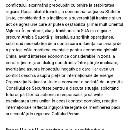
conflictului, exprimând preocupări cu privire la stabilitatea
regiunii. Rusia, aliatul Iranului, a condamnat acțiunea Statelor
Unite, considerând-o o încălcare a suveranității iraniene și un
act de agresiune care ar putea destabiliza și mai mult Orientul
Mijlociu. În contrast, aliații tradiționali ai SUA din regiune,
precum Arabia Saudită și Israelul, au sprijinit operațiunea,
subliniind necesitatea de a contracara influența iraniană și de
a proteja căile maritime esențiale pentru economia globală.
China, având interese economice considerabile în zonă, a
cerut reținere și un dialog constructiv între părțile implicate,
avertizând asupra impactului negativ pe care l-ar avea un
conflict deschis asupra piețelor internaționale de energie.
Organizația Națiunilor Unite a convocat o ședință de urgență a
Consiliului de Securitate pentru a discuta situația, solicitând
tuturor părților să acționeze responsabil și să evite
escaladarea tensiunilor. În acest context complex, reacțiile
internaționale reflectă îngrijorările legate de menținerea păcii
și securității în regiunea Golfului Persic.