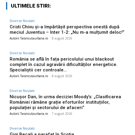
ULTIMELE STIRI:
Diverse Noutati
Cristi Chivu și-a împărtășit perspectiva onestă după
meciul Juventus – Inter 1-2: „Nu m-a mulțumit deloc!”
Autorii Tarancutaurbana.ro
-
8 august 2026
Diverse Noutati
România se află în fața pericolului unui blackout
complet în cazul agravării dificultăților energetice.
Specialiștii cer controale…
Autorii Tarancutaurbana.ro
-
8 august 2026
Diverse Noutati
Nicușor Dan, în urma deciziei Moody’s: „Clasificarea
României rămâne grație eforturilor instituțiilor,
populației și sectorului de afaceri”
Autorii Tarancutaurbana.ro
-
7 august 2026
Diverse Noutati
Gigi Becali a parafat în Scoția