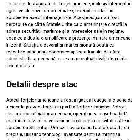
suspecte desfășurate de forțele iraniene, inclusiv interceptări
agresive ale navelor comerciale și exerciții militare în
apropierea apelor internaționale. Aceste acțiuni au fost
percepute de către Statele Unite ca o amenințare directă la
adresa securității maritime și a intereselor sale în regiune,
ceea ce a dus la o amplificare a prezenței militare americane
în zonă. Situația a devenit și mai tensionată odată cu
recentele sancțiuni economice aplicate Iranului de către
administrația americană, care au accentuat rivalitatea dintre
cele două țări.
Detalii despre atac
Atacul forțelor americane a fost inițiat ca reacție la o serie de
incidente provocatoare din partea forțelor iraniene. Potrivit
declarațiilor oficialilor americani, operațiunea a avut ca țintă
mai multe baze și nave iraniene implicate în activități ostile în
apropierea Strâmtorii Ormuz. Loviturile au fost efectuate cu
precizie, utilizând tehnologii avansate pentru a minimiza