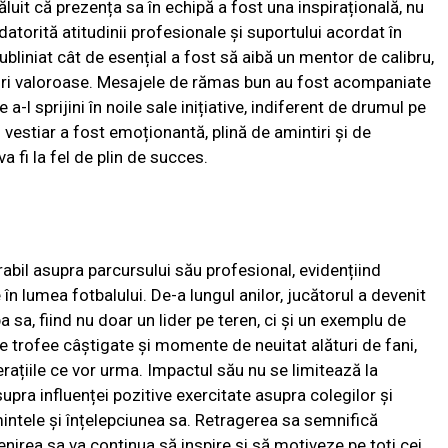
ăluit că prezența sa în echipă a fost una inspirațională, nu
i datorită atitudinii profesionale și suportului acordat în
ubliniat cât de esențial a fost să aibă un mentor de calibru,
turi valoroase. Mesajele de rămas bun au fost acompaniate
-l sprijini în noile sale inițiative, indiferent de drumul pe
vestiar a fost emoționantă, plină de amintiri și de
va fi la fel de plin de succes.
bil asupra parcursului său profesional, evidențiind
e în lumea fotbalului. De-a lungul anilor, jucătorul a devenit
sa, fiind nu doar un lider pe teren, ci și un exemplu de
 trofee câștigate și momente de neuitat alături de fani,
rațiile ce vor urma. Impactul său nu se limitează la
upra influenței pozitive exercitate asupra colegilor și
mintele și înțelepciunea sa. Retragerea sa semnifică
enirea sa va continua să inspire și să motiveze pe toți cei