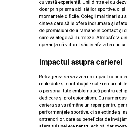
cu vastă experiență. Unii dintre ei au dezv
doar prin prisma abilităților sportive, ci ș
momentele dificile. Colegii mai tineri au s
cineva care să le ofere îndrumare și sfa
de promisiuni de a rămâne în contact și de a
care va alege să îl urmeze. Atmosfera din 
speranța că viitorul său în afara terenului 
Impactul asupra carierei
Retragerea sa va avea un impact considera
realizările și contribuțiile sale remarcabil
o personalitate emblematică pentru echipa 
dedicare și profesionalism. Cu numeroase
cariera sa va rămâne un reper pentru gene
performanțele sportive, ci se extinde și as
antrenorilor, care au beneficiat de învăță
sfârșitul unei ere pentru echipă, dar moșt