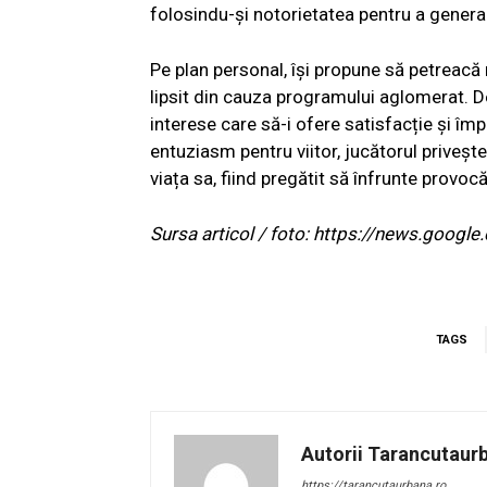
folosindu-și notorietatea pentru a genera
Pe plan personal, își propune să petreac
lipsit din cauza programului aglomerat. 
interese care să-i ofere satisfacție și împl
entuziasm pentru viitor, jucătorul priveșt
viața sa, fiind pregătit să înfrunte provocă
Sursa articol / foto: https://news.go
TAGS
Autorii Tarancutaur
https://tarancutaurbana.ro