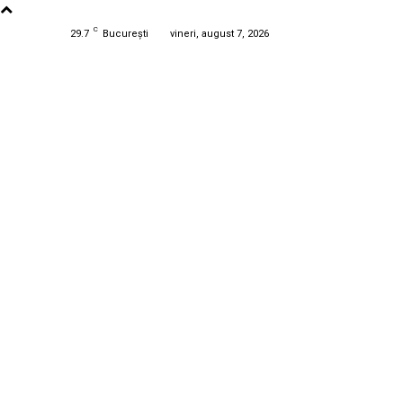
C
29.7
București
vineri, august 7, 2026