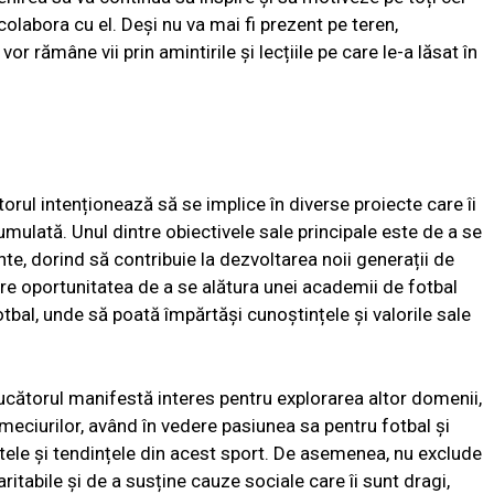
 colabora cu el. Deși nu va mai fi prezent pe teren,
vor rămâne vii prin amintirile și lecțiile pe care le-a lăsat în
torul intenționează să se implice în diverse proiecte care îi
umulată. Unul dintre obiectivele sale principale este de a se
ente, dorind să contribuie la dezvoltarea noii generații de
rare oportunitatea de a se alătura unei academii de fotbal
otbal, unde să poată împărtăși cunoștințele și valorile sale
jucătorul manifestă interes pentru explorarea altor domenii,
meciurilor, având în vedere pasiunea sa pentru fotbal și
ele și tendințele din acest sport. De asemenea, nu exclude
caritabile și de a susține cauze sociale care îi sunt dragi,