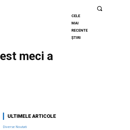
CELE
Descoperă cine
MAI
este bărbatul
RECENTE
care a „creat” o
ȘTIRI
declarație de
dragoste pe o
cest meci a
stâncă de pe
Transfăgărășan…
Twitter
Pinterest
WhatsApp
ULTIMELE ARTICOLE
Diverse Noutati