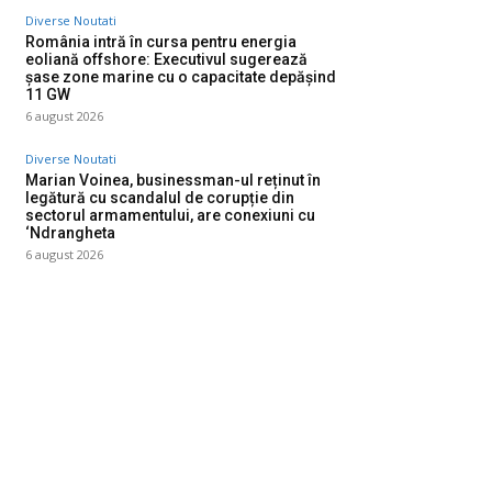
Diverse Noutati
România intră în cursa pentru energia
eoliană offshore: Executivul sugerează
șase zone marine cu o capacitate depășind
11 GW
6 august 2026
Diverse Noutati
Marian Voinea, businessman-ul reținut în
legătură cu scandalul de corupție din
sectorul armamentului, are conexiuni cu
‘Ndrangheta
6 august 2026