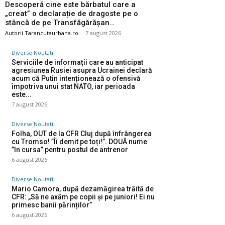
Descoperă cine este bărbatul care a
„creat” o declarație de dragoste pe o
stâncă de pe Transfăgărășan…
Autorii Tarancutaurbana.ro
-
7 august 2026
Diverse Noutati
Serviciile de informații care au anticipat
agresiunea Rusiei asupra Ucrainei declară
acum că Putin intenționează o ofensivă
împotriva unui stat NATO, iar perioada
este...
7 august 2026
Diverse Noutati
Folha, OUT de la CFR Cluj după înfrângerea
cu Tromso! ”Îi demit pe toți!”. DOUĂ nume
”în cursa” pentru postul de antrenor
6 august 2026
Diverse Noutati
Mario Camora, după dezamăgirea trăită de
CFR: „Să ne axăm pe copii și pe juniori! Ei nu
primesc banii părinților”
6 august 2026