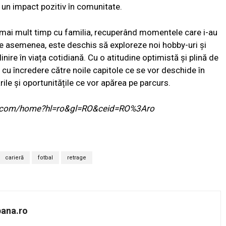
 un impact pozitiv în comunitate.
ă mai mult timp cu familia, recuperând momentele care i-au
De asemenea, este deschis să exploreze noi hobby-uri și
inire în viața cotidiană. Cu o atitudine optimistă și plină de
e cu încredere către noile capitole ce se vor deschide în
rile și oportunitățile ce vor apărea pe parcurs.
ogle.com/home?hl=ro&gl=RO&ceid=RO%3Aro
carieră
fotbal
retrage
bana.ro