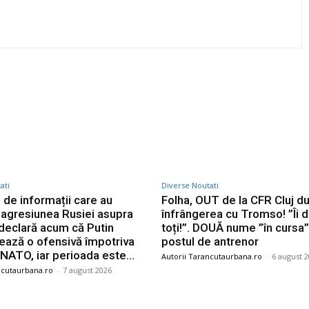
Twitter
Pinterest
WhatsApp
ati
Diverse Noutati
e de informații care au
Folha, OUT de la CFR Cluj d
t agresiunea Rusiei asupra
înfrângerea cu Tromso! ”Îi 
 declară acum că Putin
toți!”. DOUĂ nume ”în cursa
nează o ofensivă împotriva
postul de antrenor
 NATO, iar perioada este...
Autorii Tarancutaurbana.ro
-
6 august 
ncutaurbana.ro
-
7 august 2026