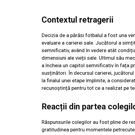
Contextul retragerii
Decizia de a părăsi fotbalul a fost una ve
evaluare a carierei sale. Jucătorul a sim
semnificativ, având în vedere atât condiția
dimensiuni ale vieții sale. Ultimul său me
a încheia un capitol semnificativ în fața pr
susținători. În decursul carierei, jucătoru
la finalul unei etape împlinite, a conside
recunoștință pentru tot ce a realizat pe te
Reacții din partea colegil
Răspunsurile colegilor au fost pline de re
gratitudinea pentru momentele petrecute î