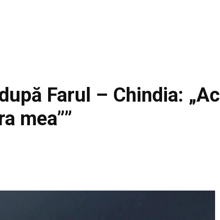
după Farul – Chindia: „A
era mea””
Facebook
Acțiune