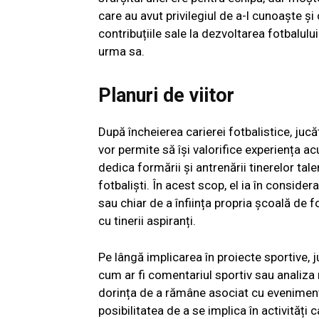
care au avut privilegiul de a-l cunoaște și
contribuțiile sale la dezvoltarea fotbalului 
urma sa.
Planuri de viitor
După încheierea carierei fotbalistice, jucă
vor permite să își valorifice experiența ac
dedica formării și antrenării tinerelor tal
fotbaliști. În acest scop, el ia în conside
sau chiar de a înființa propria școală de f
cu tinerii aspiranți.
Pe lângă implicarea în proiecte sportive, 
cum ar fi comentariul sportiv sau analiza 
dorința de a rămâne asociat cu eveniment
posibilitatea de a se implica în activități 