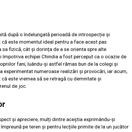
nită după o îndelungată perioadă de introspecție și
țit că este momentul ideal pentru a face acest pas
 sa fizică, cât și dorința de a se orienta spre alte
ci împotriva echipei Chindia a fost perceput ca o ocazie de
opriilor fani, luându-și astfel rămas bun de la colegi și
l a experimentat numeroase realizări și provocări, iar acum,
rat că este vremea să se retragă cu demnitate și
renul de joc.
or
spect și apreciere, mulți dintre aceștia exprimându-și
mpreună pe teren și pentru lecțiile primite de la un jucător