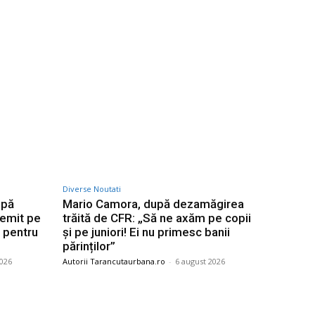
Diverse Noutati
upă
Mario Camora, după dezamăgirea
demit pe
trăită de CFR: „Să ne axăm pe copii
” pentru
și pe juniori! Ei nu primesc banii
părinților”
2026
Autorii Tarancutaurbana.ro
-
6 august 2026