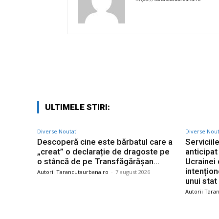
Facebook
Acțiune
ULTIMELE STIRI:
Diverse Noutati
Diverse Nout
Descoperă cine este bărbatul care a
Serviciil
„creat” o declarație de dragoste pe
anticipa
o stâncă de pe Transfăgărășan…
Ucrainei
intențio
Autorii Tarancutaurbana.ro
-
7 august 2026
unui stat
Autorii Tara