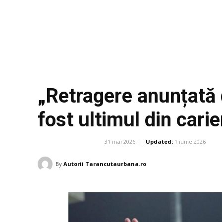
„Retragere anunțată 
fost ultimul din cari
31 mai 2026
Updated:
1 iunie 2026
DIVERSE NOUTATI
By
Autorii Tarancutaurbana.ro