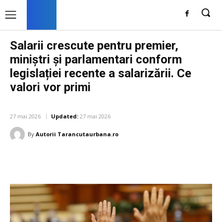
Salarii crescute pentru premier,
miniștri și parlamentari conform
legislației recente a salarizării. Ce
valori vor primi
DIVERSE NOUTATI
27 mai 2026
Updated:
27 mai 2026
By
Autorii Tarancutaurbana.ro
Facebook
Twitter
Pinterest
W