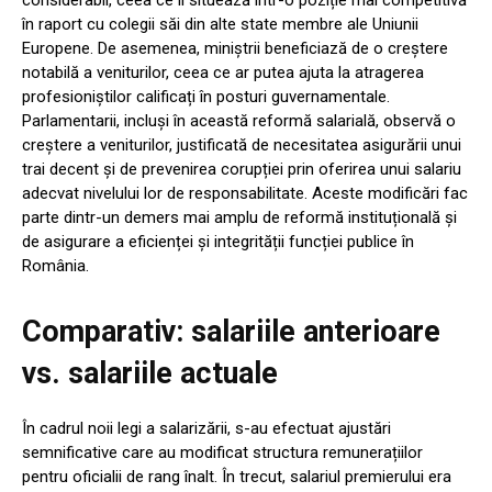
considerabil, ceea ce îl situează într-o poziție mai competitivă
în raport cu colegii săi din alte state membre ale Uniunii
Europene. De asemenea, miniștrii beneficiază de o creștere
notabilă a veniturilor, ceea ce ar putea ajuta la atragerea
profesioniștilor calificați în posturi guvernamentale.
Parlamentarii, incluși în această reformă salarială, observă o
creștere a veniturilor, justificată de necesitatea asigurării unui
trai decent și de prevenirea corupției prin oferirea unui salariu
adecvat nivelului lor de responsabilitate. Aceste modificări fac
parte dintr-un demers mai amplu de reformă instituțională și
de asigurare a eficienței și integrității funcției publice în
România.
Comparativ: salariile anterioare
vs. salariile actuale
În cadrul noii legi a salarizării, s-au efectuat ajustări
semnificative care au modificat structura remunerațiilor
pentru oficialii de rang înalt. În trecut, salariul premierului era