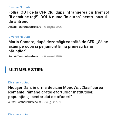
Diverse Noutati
Folha, OUT de la CFR Cluj după înfrângerea cu Tromso!
”Îi demit pe toți!”. DOUĂ nume ”în cursa” pentru postul
de antrenor
Autorii Tarancutaurbana.ro
-
6 august 2026
Diverse Noutati
Mario Camora, după dezamăgirea trăită de CFR: „Să ne
axăm pe copii și pe juniori! Ei nu primesc banii
părinților”
Autorii Tarancutaurbana.ro
-
6 august 2026
ULTIMELE STIRI:
Diverse Noutati
Nicușor Dan, în urma deciziei Moody’s: „Clasificarea
României rămâne grație eforturilor instituțiilor,
populației și sectorului de afaceri”
Autorii Tarancutaurbana.ro
-
7 august 2026
Diverse Noutati