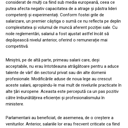
considerat de mulți ca fiind sub media europeană, ceea ce
putea afecta negativ capacitatea de a atrage și păstra lideri
competenți și experimentați. Conform fostei grile de
salarizare, un premier câștiga o sumă ce nu reflecta pe deplin
complexitatea și volumul de muncă aferent poziției sale. Cu
noile reglementări, salariul a fost ajustat astfel încât să
depășească nivelul anterior, oferind o remunerație mai
competitivă.
Miniștrii, pe de altă parte, primeau salarii care, deși
acceptabile, nu erau întotdeauna atrăgătoare pentru a aduce
talente de vârf din sectorul privat sau din alte domenii
profesionale. Modificările aduse de noua lege au crescut
aceste salarii, apropiindu-le mai mult de nivelurile practicate în
alte țări europene. Aceasta este percepută ca un pas pozitiv
către îmbunătățirea eficienței și profesionalismului în
ministere.
Parlamentarii au beneficiat, de asemenea, de o creștere a
veniturilor. Anterior, salariile lor erau frecvent criticate ca fiind