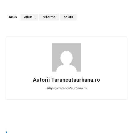
TAGS
oficiali
reformă
salarii
Autorii Tarancutaurbana.ro
https://tarancutaurbana.ro
Facebook
Twitter
Pinterest
W