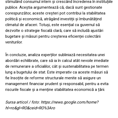
stimulând consumul intern și crescând încrederea în instituțiile
publice. Aceștia argumentează că, dacă sunt gestionate
corespunzător, aceste creșteri pot contribui la stabilitatea
politică și economică, atrăgând investiții și îmbunătățind
climatul de afaceri. Totuși, este esențial ca guvernul să
dezvolte o strategie fiscală clară, care să includă ajustări
bugetare și măsuri pentru creșterea eficienței colectării
veniturilor.
În concluzie, analiza experților subliniază necesitatea unei
abordări echilibrate, care să ia în calcul atât nevoile imediate
de remunerare a oficialilor, cât și sustenabilitatea pe termen
lung a bugetului de stat. Este imperativ ca aceste măsuri să
fie însoțite de reforme structurale menite să asigure un
management financiar prudent și responsabil, pentru a evita
riscurile fiscale și a menține stabilitatea economică a țării.
Sursa articol / foto: https://news.google.com/home?
hl=ro&gl=RO&ceid=RO%3Aro