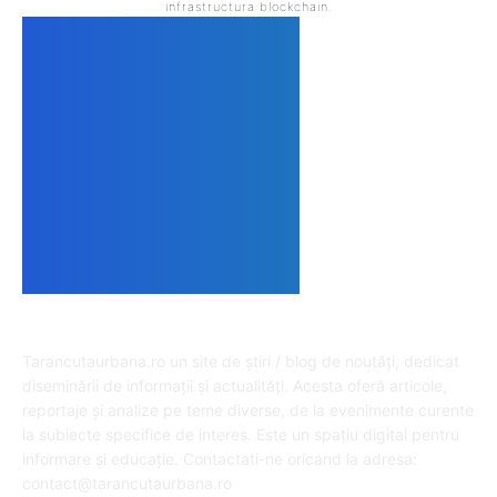
infrastructura blockchain.
DESPRE NOI
Tarancutaurbana.ro un site de știri / blog de noutăți, dedicat
diseminării de informații și actualități. Acesta oferă articole,
reportaje și analize pe teme diverse, de la evenimente curente
la subiecte specifice de interes. Este un spațiu digital pentru
informare și educație. Contactati-ne oricand la adresa:
contact@tarancutaurbana.ro