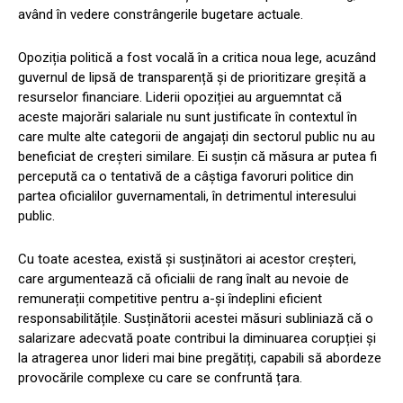
având în vedere constrângerile bugetare actuale.
Opoziția politică a fost vocală în a critica noua lege, acuzând
guvernul de lipsă de transparență și de prioritizare greșită a
resurselor financiare. Liderii opoziției au arguemntat că
aceste majorări salariale nu sunt justificate în contextul în
care multe alte categorii de angajați din sectorul public nu au
beneficiat de creșteri similare. Ei susțin că măsura ar putea fi
percepută ca o tentativă de a câștiga favoruri politice din
partea oficialilor guvernamentali, în detrimentul interesului
public.
Cu toate acestea, există și susținători ai acestor creșteri,
care argumentează că oficialii de rang înalt au nevoie de
remunerații competitive pentru a-și îndeplini eficient
responsabilitățile. Susținătorii acestei măsuri subliniază că o
salarizare adecvată poate contribui la diminuarea corupției și
la atragerea unor lideri mai bine pregătiți, capabili să abordeze
provocările complexe cu care se confruntă țara.