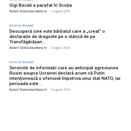
Gigi Becali a parafat în Scoția
Autorii Tarancutaurbana.ro
-
7 august 2026
Diverse Noutati
Descoperă cine este bărbatul care a „creat” o
declarație de dragoste pe o stâncă de pe
Transfăgărășan…
Autorii Tarancutaurbana.ro
-
7 august 2026
Diverse Noutati
Serviciile de informații care au anticipat agresiunea
Rusiei asupra Ucrainei declară acum că Putin
intenționează o ofensivă împotriva unui stat NATO, iar
perioada este...
Autorii Tarancutaurbana.ro
-
7 august 2026