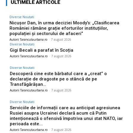
ULTIMELE ARTICOLE
Diverse Noutati
Nicușor Dan, în urma deciziei Moody’s: „Clasificarea
României rămâne grație eforturilor instituțiilor,
populației și sectorului de afaceri”
Autorii Tarancutaurbana.ro
-
7 august 2026
Diverse Noutati
Gigi Becali a parafat în Scoția
Autorii Tarancutaurbana.ro
-
7 august 2026
Diverse Noutati
Descoperă cine este bărbatul care a „creat” o
declarație de dragoste pe o stâncă de pe
Transfăgărășan…
Autorii Tarancutaurbana.ro
-
7 august 2026
Diverse Noutati
Serviciile de informații care au anticipat agresiunea
Rusiei asupra Ucrainei declară acum că Putin
intenționează o ofensivă împotriva unui stat NATO, iar
perioada este...
Autorii Tarancutaurbana.ro
-
7 august 2026