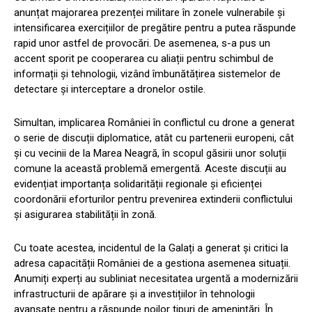
anunțat majorarea prezenței militare în zonele vulnerabile și
intensificarea exercițiilor de pregătire pentru a putea răspunde
rapid unor astfel de provocări. De asemenea, s-a pus un
accent sporit pe cooperarea cu aliații pentru schimbul de
informații și tehnologii, vizând îmbunătățirea sistemelor de
detectare și interceptare a dronelor ostile.
Simultan, implicarea României în conflictul cu drone a generat
o serie de discuții diplomatice, atât cu partenerii europeni, cât
și cu vecinii de la Marea Neagră, în scopul găsirii unor soluții
comune la această problemă emergentă. Aceste discuții au
evidențiat importanța solidarității regionale și eficienței
coordonării eforturilor pentru prevenirea extinderii conflictului
și asigurarea stabilității în zonă.
Cu toate acestea, incidentul de la Galați a generat și critici la
adresa capacității României de a gestiona asemenea situații.
Anumiți experți au subliniat necesitatea urgentă a modernizării
infrastructurii de apărare și a investițiilor în tehnologii
avansate pentru a răspunde noilor tipuri de amenințări. În