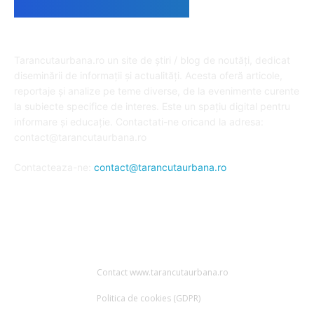
DESPRE NOI
Tarancutaurbana.ro un site de știri / blog de noutăți, dedicat
diseminării de informații și actualități. Acesta oferă articole,
reportaje și analize pe teme diverse, de la evenimente curente
la subiecte specifice de interes. Este un spațiu digital pentru
informare și educație. Contactati-ne oricand la adresa:
contact@tarancutaurbana.ro
Contacteaza-ne:
contact@tarancutaurbana.ro
URMARESTE-NE
Contact www.tarancutaurbana.ro
Politica de cookies (GDPR)