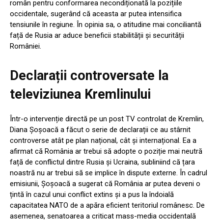
român pentru conformarea necondiționată la pozițiile
occidentale, sugerând că aceasta ar putea intensifica
tensiunile în regiune. În opinia sa, o atitudine mai conciliantă
față de Rusia ar aduce beneficii stabilității și securității
României.
Declarații controversate la
televiziunea Kremlinului
Într-o intervenție directă pe un post TV controlat de Kremlin,
Diana Șoșoacă a făcut o serie de declarații ce au stârnit
controverse atât pe plan național, cât și internațional. Ea a
afirmat că România ar trebui să adopte o poziție mai neutră
față de conflictul dintre Rusia și Ucraina, subliniind că țara
noastră nu ar trebui să se implice în dispute externe. În cadrul
emisiunii, Șoșoacă a sugerat că România ar putea deveni o
țintă în cazul unui conflict extins și a pus la îndoială
capacitatea NATO de a apăra eficient teritoriul românesc. De
asemenea, senatoarea a criticat mass-media occidentală