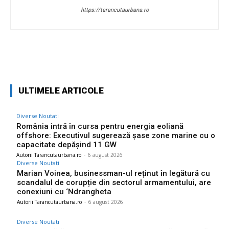
https://tarancutaurbana.ro
Facebook
Twitter
Pinterest
W
ULTIMELE ARTICOLE
Diverse Noutati
România intră în cursa pentru energia eoliană
offshore: Executivul sugerează șase zone marine cu o
capacitate depășind 11 GW
Autorii Tarancutaurbana.ro
-
6 august 2026
Diverse Noutati
Marian Voinea, businessman-ul reținut în legătură cu
scandalul de corupție din sectorul armamentului, are
conexiuni cu ‘Ndrangheta
Autorii Tarancutaurbana.ro
-
6 august 2026
Diverse Noutati