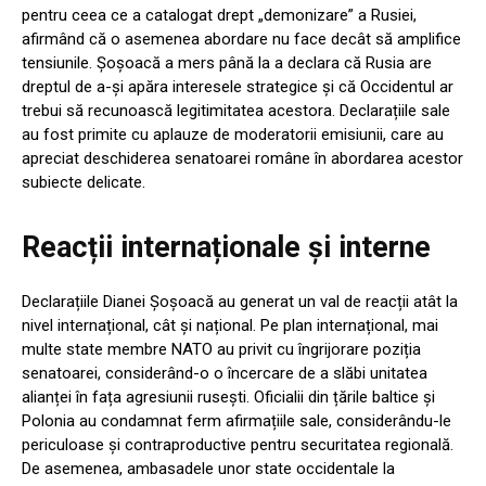
pentru ceea ce a catalogat drept „demonizare” a Rusiei,
afirmând că o asemenea abordare nu face decât să amplifice
tensiunile. Șoșoacă a mers până la a declara că Rusia are
dreptul de a-și apăra interesele strategice și că Occidentul ar
trebui să recunoască legitimitatea acestora. Declarațiile sale
au fost primite cu aplauze de moderatorii emisiunii, care au
apreciat deschiderea senatoarei române în abordarea acestor
subiecte delicate.
Reacții internaționale și interne
Declarațiile Dianei Șoșoacă au generat un val de reacții atât la
nivel internațional, cât și național. Pe plan internațional, mai
multe state membre NATO au privit cu îngrijorare poziția
senatoarei, considerând-o o încercare de a slăbi unitatea
alianței în fața agresiunii rusești. Oficialii din țările baltice și
Polonia au condamnat ferm afirmațiile sale, considerându-le
periculoase și contraproductive pentru securitatea regională.
De asemenea, ambasadele unor state occidentale la