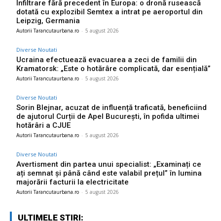
Infiltrare fără precedent în Europa: o dronă rusească
dotată cu explozibil Semtex a intrat pe aeroportul din
Leipzig, Germania
Autorii Tarancutaurbana.ro
-
5 august 2026
Diverse Noutati
Ucraina efectuează evacuarea a zeci de familii din
Kramatorsk: „Este o hotărâre complicată, dar esențială”
Autorii Tarancutaurbana.ro
-
5 august 2026
Diverse Noutati
Sorin Blejnar, acuzat de influență traficată, beneficiind
de ajutorul Curții de Apel București, în pofida ultimei
hotărâri a CJUE
Autorii Tarancutaurbana.ro
-
5 august 2026
Diverse Noutati
Avertisment din partea unui specialist: „Examinați ce
ați semnat și până când este valabil prețul” în lumina
majorării facturii la electricitate
Autorii Tarancutaurbana.ro
-
5 august 2026
ULTIMELE STIRI: