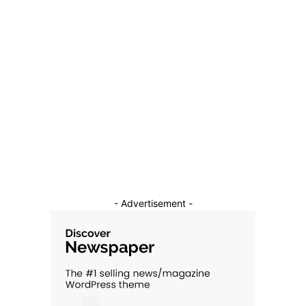
Diverse Noutati
1138
Afaceri si Industrii
39
Sanatate / Hobby
18
Auto
16
Constructii
11
Cultura si Entertainment
10
- Advertisement -