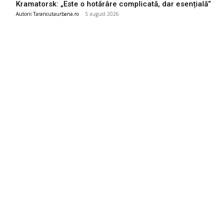
Kramatorsk: „Este o hotărâre complicată, dar esențială”
Autorii Tarancutaurbana.ro
-
5 august 2026
Ultimele postari:
România intră în cursa pentru energia eoliană offshore:
Executivul sugerează șase zone marine cu o capacitate
depășind 11 GW
6 august 2026
Marian Voinea, businessman-ul reținut în legătură cu
scandalul de corupție din sectorul armamentului, are
conexiuni cu ‘Ndrangheta
6 august 2026