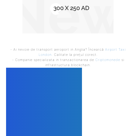
- Ai nevoie de transport aeroport in Anglia? Încearcă
Airport Taxi
London
. Calitate la prețul corect.
- Companie specializata in tranzactionarea de
Criptomonede
si
infrastructura blockchain.