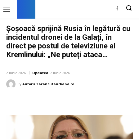
Șoșoacă sprijină Rusia în legătură cu
incidentul dronei de la Galați, în
direct pe postul de televiziune al
Kremlinului: „Ne puteți ataca…
DIVERSE NOUTATI
2 iunie 2026
Updated:
2 iunie 2026
By
Autorii Tarancutaurbana.ro
Facebook
Twitter
Pinterest
W