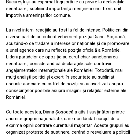
București și-au exprimat îngrijorările cu privire la declarațiile
senatoarei, subliniind importanța menținerii unui front unit
împotriva amenințărilor comune.
La nivel intern, reacțiile au fost la fel de intense. Politicieni din
diverse partide au criticat vehement poziția Dianei Șoșoacă,
acuzând-o de trădare a intereselor naționale și de promovare
a unei agende care nu reflectă poziția oficială a României.
Liderii partidelor de opoziție au cerut chiar sancționarea
senatoarei, considerând că declarațiile sale contravin
angajamentelor internaționale ale României. Totodată, mai
mulți analiști politici și experți în securitate au subliniat
riscurile asociate cu astfel de poziții și au avertizat asupra
consecințelor posibile asupra imaginii și relațiilor externe ale
României.
Cu toate acestea, Diana Șoșoacă a găsit susținători printre
anumite grupuri naționaliste, care i-au lăudat curajul de a
exprima opinii contrare curentului majoritar. Aceste grupuri au
organizat proteste de susținere, cerând o reevaluare a politicii