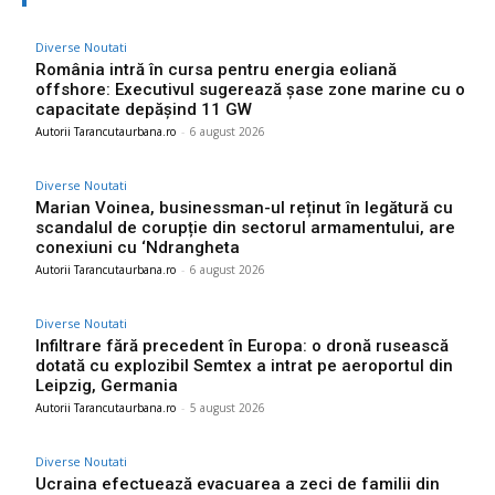
Diverse Noutati
România intră în cursa pentru energia eoliană
offshore: Executivul sugerează șase zone marine cu o
capacitate depășind 11 GW
Autorii Tarancutaurbana.ro
-
6 august 2026
Diverse Noutati
Marian Voinea, businessman-ul reținut în legătură cu
scandalul de corupție din sectorul armamentului, are
conexiuni cu ‘Ndrangheta
Autorii Tarancutaurbana.ro
-
6 august 2026
Diverse Noutati
Infiltrare fără precedent în Europa: o dronă rusească
dotată cu explozibil Semtex a intrat pe aeroportul din
Leipzig, Germania
Autorii Tarancutaurbana.ro
-
5 august 2026
Diverse Noutati
Ucraina efectuează evacuarea a zeci de familii din