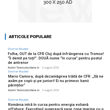
ARTICOLE POPULARE
Diverse Noutati
Folha, OUT de la CFR Cluj după înfrângerea cu Tromso!
”Îi demit pe toți!”. DOUĂ nume ”în cursa” pentru postul
de antrenor
Autorii Tarancutaurbana.ro
-
6 august 2026
Diverse Noutati
Mario Camora, după dezamăgirea trăită de CFR: „Să ne
axăm pe copii și pe juniori! Ei nu primesc banii
părinților”
Autorii Tarancutaurbana.ro
-
6 august 2026
Diverse Noutati
România intră în cursa pentru energia eoliană
offshore: Executivul sugerează șase zone marine cu o