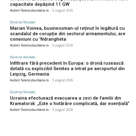
capacitate depășind 11 GW
Autorii Tarancutaurbana.ro
-
6 august 2026
Diverse Noutati
Marian Voinea, businessman-ul reținut în legătură cu
scandalul de corupție din sectorul armamentului, are
conexiuni cu ‘Ndrangheta
Autorii Tarancutaurbana.ro
-
6 august 2026
Diverse Noutati
Infiltrare fără precedent în Europa: o dronă rusească
dotată cu explozibil Semtex a intrat pe aeroportul din
Leipzig, Germania
Autorii Tarancutaurbana.ro
-
5 august 2026
Diverse Noutati
Ucraina efectuează evacuarea a zeci de familii din
Kramatorsk: „Este o hotărâre complicată, dar esențială”
Autorii Tarancutaurbana.ro
-
5 august 2026