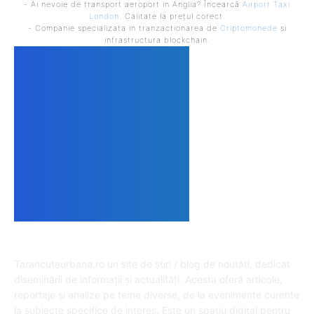
- Ai nevoie de transport aeroport in Anglia? Încearcă
Airport Taxi
London
. Calitate la prețul corect.
- Companie specializata in tranzactionarea de
Criptomonede
si
infrastructura blockchain.
DESPRE NOI
Tarancutaurbana.ro un site de știri / blog de noutăți, dedicat
diseminării de informații și actualități. Acesta oferă articole,
reportaje și analize pe teme diverse, de la evenimente curente
la subiecte specifice de interes. Este un spațiu digital pentru