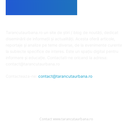
DESPRE NOI
Tarancutaurbana.ro un site de știri / blog de noutăți, dedicat
diseminării de informații și actualități. Acesta oferă articole,
reportaje și analize pe teme diverse, de la evenimente curente
la subiecte specifice de interes. Este un spațiu digital pentru
informare și educație. Contactati-ne oricand la adresa:
contact@tarancutaurbana.ro
Contacteaza-ne:
contact@tarancutaurbana.ro
URMARESTE-NE
Contact www.tarancutaurbana.ro