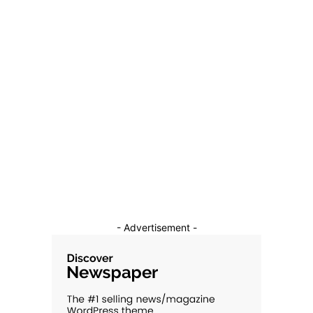
28 decembrie 2025
Categorii
Diverse Noutati
1152
Afaceri si Industrii
39
Sanatate / Hobby
18
Auto
16
Constructii
11
Cultura si Entertainment
10
- Advertisement -