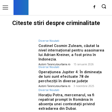
Citeste stiri despre
criminalitate
Diverse Noutati
Costinel Cosmin Zuleam, căutat la
nivel internațional pentru asasinarea
lui Adrian Kreiner, a fost prins în
Indonezia.
Autorii Tarancutaurbana.ro
-
15 ianuarie 2026
Diverse Noutati
Operațiunea Jupiter 4: În dimineața
de luni sunt efectuate 78 de
percheziții în diverse județe
Autorii Tarancutaurbana.ro
-
3 noiembrie 2025
Diverse Noutati
Horațiu Potra, mercenarul, va fi
repatriat prompt în România în
absența unei contestații privind
extradarea din Dubai.