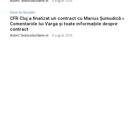
Autorii Tarancutaurbana.ro
-
8 august 2026
Diverse Noutati
CFR Cluj a finalizat un contract cu Marius Șumudică »
Comentariile lui Varga și toate informațiile despre
contract
Autorii Tarancutaurbana.ro
-
8 august 2026
Ultimele postari:
Realizare excepțională! Ștefania Uță, campioană mondială
U20 la 400 de metri obstacole
9 august 2026
Cum se pierd resurse în sistemul sanitar. Directorul CNAS:
„Cum ne-am dat seama? Au omis să întrebe dacă…”
9 august 2026