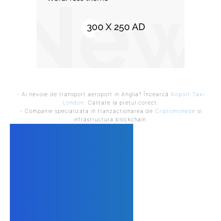
- Ai nevoie de transport aeroport in Anglia? Încearcă
Airport Taxi
London
. Calitate la prețul corect.
- Companie specializata in tranzactionarea de
Criptomonede
si
infrastructura blockchain.