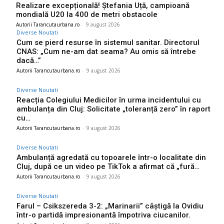
Realizare excepțională! Ștefania Uță, campioană
mondială U20 la 400 de metri obstacole
Autorii Tarancutaurbana.ro
-
9 august 2026
Diverse Noutati
Cum se pierd resurse în sistemul sanitar. Directorul
CNAS: „Cum ne-am dat seama? Au omis să întrebe
dacă…”
Autorii Tarancutaurbana.ro
-
9 august 2026
Diverse Noutati
Reacția Colegiului Medicilor în urma incidentului cu
ambulanța din Cluj: Solicitate „toleranță zero” în raport
cu…
Autorii Tarancutaurbana.ro
-
9 august 2026
Diverse Noutati
Ambulanță agredată cu topoarele într-o localitate din
Cluj, după ce un video pe TikTok a afirmat că „fură…
Autorii Tarancutaurbana.ro
-
9 august 2026
Diverse Noutati
Farul – Csikszereda 3-2: „Marinarii” câștigă la Ovidiu
într-o partidă impresionantă împotriva ciucanilor.