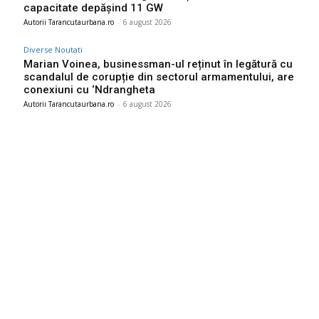
capacitate depășind 11 GW
Autorii Tarancutaurbana.ro
-
6 august 2026
Diverse Noutati
Marian Voinea, businessman-ul reținut în legătură cu
scandalul de corupție din sectorul armamentului, are
conexiuni cu ‘Ndrangheta
Autorii Tarancutaurbana.ro
-
6 august 2026
Ultimele postari:
Descoperă cine este bărbatul care a „creat” o declarație de
dragoste pe o stâncă de pe Transfăgărășan…
7 august 2026
Serviciile de informații care au anticipat agresiunea Rusiei
asupra Ucrainei declară acum că Putin intenționează o