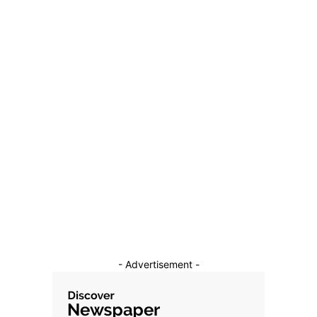
Putin anticipează triumful Rusiei și declară că vestul
Ucrainei se va reda României
26 iulie 2026
Categorii
Diverse Noutati
1142
Afaceri si Industrii
39
Sanatate / Hobby
18
Auto
16
Constructii
11
Cultura si Entertainment
10
- Advertisement -