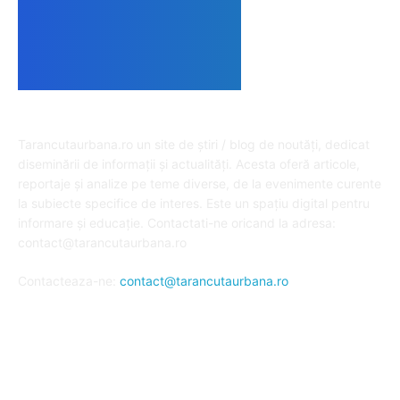
DESPRE NOI
Tarancutaurbana.ro un site de știri / blog de noutăți, dedicat
diseminării de informații și actualități. Acesta oferă articole,
reportaje și analize pe teme diverse, de la evenimente curente
la subiecte specifice de interes. Este un spațiu digital pentru
informare și educație. Contactati-ne oricand la adresa:
contact@tarancutaurbana.ro
Contacteaza-ne:
contact@tarancutaurbana.ro
URMARESTE-NE