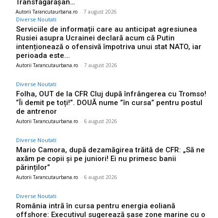
Transfăgărășan…
Autorii Tarancutaurbana.ro
-
7 august 2026
Diverse Noutati
Serviciile de informații care au anticipat agresiunea
Rusiei asupra Ucrainei declară acum că Putin
intenționează o ofensivă împotriva unui stat NATO, iar
perioada este...
Autorii Tarancutaurbana.ro
-
7 august 2026
Diverse Noutati
Folha, OUT de la CFR Cluj după înfrângerea cu Tromso!
”Îi demit pe toți!”. DOUĂ nume ”în cursa” pentru postul
de antrenor
Autorii Tarancutaurbana.ro
-
6 august 2026
Diverse Noutati
Mario Camora, după dezamăgirea trăită de CFR: „Să ne
axăm pe copii și pe juniori! Ei nu primesc banii
părinților”
Autorii Tarancutaurbana.ro
-
6 august 2026
Diverse Noutati
România intră în cursa pentru energia eoliană
offshore: Executivul sugerează șase zone marine cu o