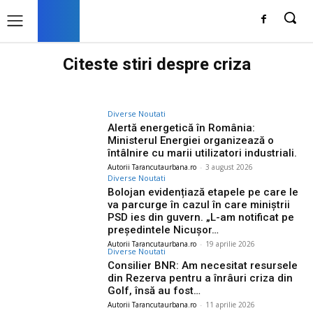
Citeste stiri despre
criza
Diverse Noutati
Alertă energetică în România:
Ministerul Energiei organizează o
întâlnire cu marii utilizatori industriali.
Autorii Tarancutaurbana.ro
-
3 august 2026
Diverse Noutati
Bolojan evidențiază etapele pe care le
va parcurge în cazul în care miniștrii
PSD ies din guvern. „L-am notificat pe
președintele Nicușor…
Autorii Tarancutaurbana.ro
-
19 aprilie 2026
Diverse Noutati
Consilier BNR: Am necesitat resursele
din Rezerva pentru a înrâuri criza din
Golf, însă au fost…
Autorii Tarancutaurbana.ro
-
11 aprilie 2026