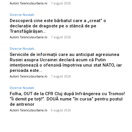
Autorii Tarancutaurbana.ro
-
7 august 2026
Diverse Noutati
Descoperă cine este bărbatul care a „creat” o
declarație de dragoste pe o stâncă de pe
Transfăgărășan…
Autorii Tarancutaurbana.ro
-
7 august 2026
Diverse Noutati
Serviciile de informații care au anticipat agresiunea
Rusiei asupra Ucrainei declară acum că Putin
intenționează o ofensivă împotriva unui stat NATO, iar
perioada este...
Autorii Tarancutaurbana.ro
-
7 august 2026
Diverse Noutati
Folha, OUT de la CFR Cluj după înfrângerea cu Tromso!
”Îi demit pe toți!”. DOUĂ nume ”în cursa” pentru postul
de antrenor
Autorii Tarancutaurbana.ro
-
6 august 2026