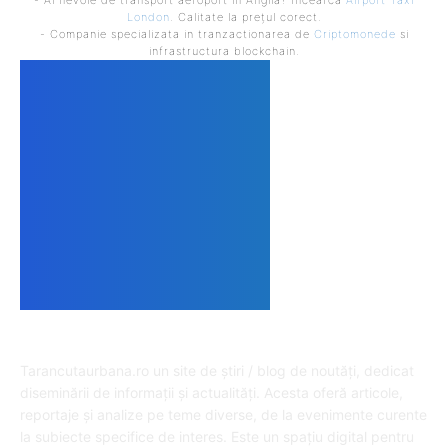
- Ai nevoie de transport aeroport in Anglia? Încearcă
Airport Taxi
London
. Calitate la prețul corect.
- Companie specializata in tranzactionarea de
Criptomonede
si
infrastructura blockchain.
DESPRE NOI
Tarancutaurbana.ro un site de știri / blog de noutăți, dedicat
diseminării de informații și actualități. Acesta oferă articole,
reportaje și analize pe teme diverse, de la evenimente curente
la subiecte specifice de interes. Este un spațiu digital pentru