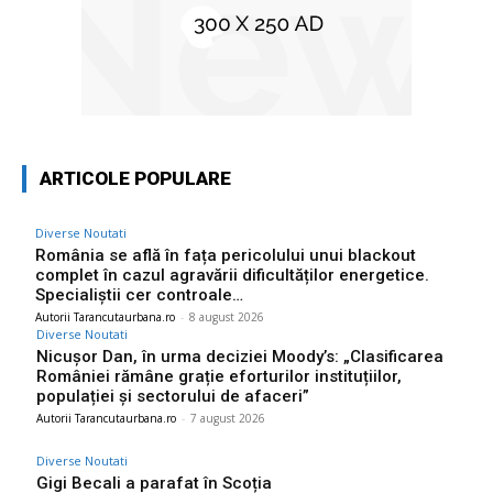
ARTICOLE POPULARE
Diverse Noutati
România se află în fața pericolului unui blackout
complet în cazul agravării dificultăților energetice.
Specialiștii cer controale…
Autorii Tarancutaurbana.ro
-
8 august 2026
Diverse Noutati
Nicușor Dan, în urma deciziei Moody’s: „Clasificarea
României rămâne grație eforturilor instituțiilor,
populației și sectorului de afaceri”
Autorii Tarancutaurbana.ro
-
7 august 2026
Diverse Noutati
Gigi Becali a parafat în Scoția