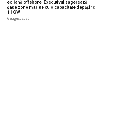
eoliană offshore: Executivul sugerează
șase zone marine cu o capacitate depășind
11 GW
6 august 2026
ategorii
Diverse Noutati
1143
Afaceri si Industrii
39
Sanatate / Hobby
18
Auto
16
Constructii
11
Cultura si Entertainment
10