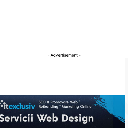
13 mai 2026
Bulgaria limitează parcarea avioanelor
militare americane din cauza blocajului legat
de Visa Waiver
29 mai 2026
- Advertisement -