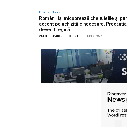
Diverse Noutati
Românii își micșorează cheltuielile și pu
accent pe achizițiile necesare. Precauția
devenit regulă.
Autorii Tarancutaurbana.ro
-
4 iunie 2026