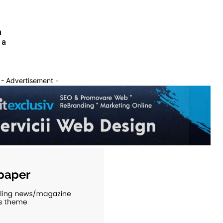
n
 a
- Advertisement -