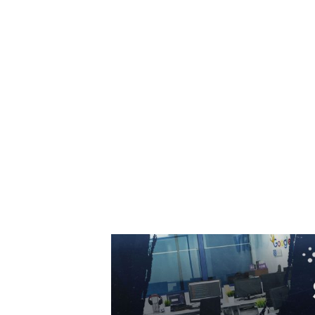
Serviciile de informații care au anticipat
agresiunea Rusiei asupra Ucrainei declară
acum că Putin intenționează o ofensivă
împotriva unui stat NATO, iar perioada este...
7 august 2026