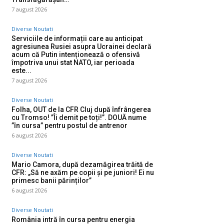
7 august 2026
Diverse Noutati
Serviciile de informații care au anticipat
agresiunea Rusiei asupra Ucrainei declară
acum că Putin intenționează o ofensivă
împotriva unui stat NATO, iar perioada
este...
7 august 2026
Diverse Noutati
Folha, OUT de la CFR Cluj după înfrângerea
cu Tromso! ”Îi demit pe toți!”. DOUĂ nume
”în cursa” pentru postul de antrenor
6 august 2026
Diverse Noutati
Mario Camora, după dezamăgirea trăită de
CFR: „Să ne axăm pe copii și pe juniori! Ei nu
primesc banii părinților”
6 august 2026
Diverse Noutati
România intră în cursa pentru energia