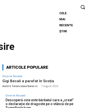
CELE
Gigi
MAI
Becali
RECENTE
a
ȘTIRI
parafat
în
sire
Scoția
ARTICOLE POPULARE
Diverse Noutati
Gigi Becali a parafat în Scoția
Autorii Tarancutaurbana.ro
-
7 august 2026
Diverse Noutati
Descoperă cine este bărbatul care a „creat”
o declarație de dragoste pe o stâncă de pe
Transfăgărășan…