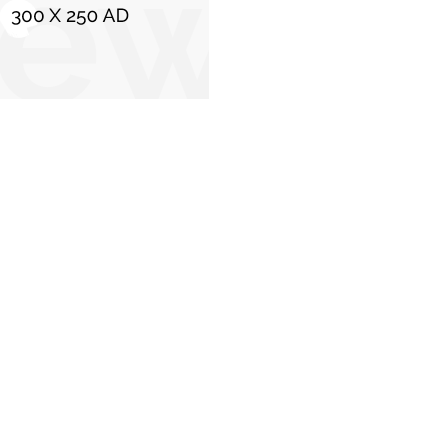
C
Stiri populare
Un ofițer general rus a murit la Moscova în
urma detonației unei mașini-capcană; se
analizează o posibilă conexiune cu agențiile
speciale ucrainene.
22 decembrie 2025
Un alt trimestru de recesiune în România:
Economia a coborât cu 1,7% în primele trei luni