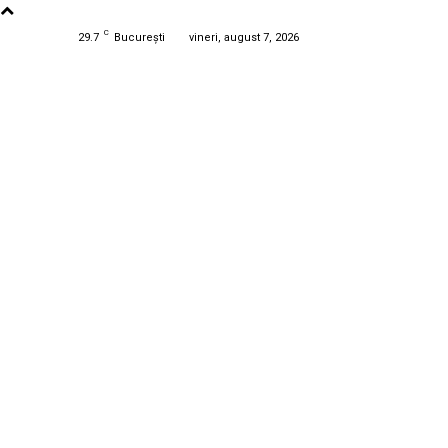
C
29.7
București
vineri, august 7, 2026