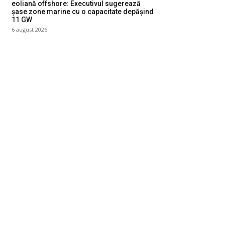
eoliană offshore: Executivul sugerează
șase zone marine cu o capacitate depășind
11 GW
6 august 2026
ategorii
Diverse Noutati
1143
Afaceri si Industrii
39
Sanatate / Hobby
18
Auto
16
Constructii
11
Cultura si Entertainment
10