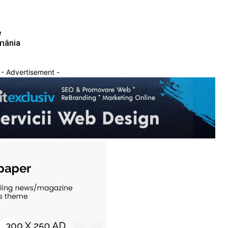
e
mânia
- Advertisement -