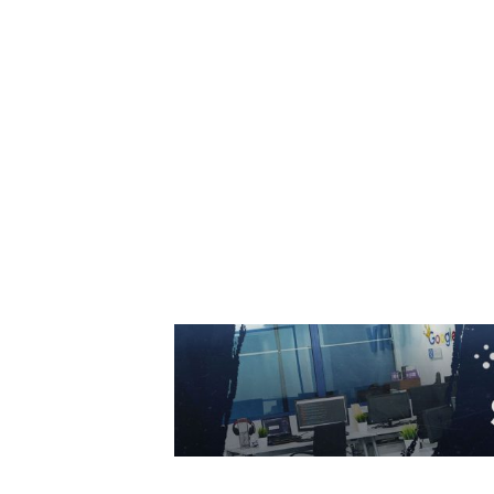
Serviciile de informații care au anticipat
agresiunea Rusiei asupra Ucrainei declară
acum că Putin intenționează o ofensivă
împotriva unui stat NATO, iar perioada este...
7 august 2026