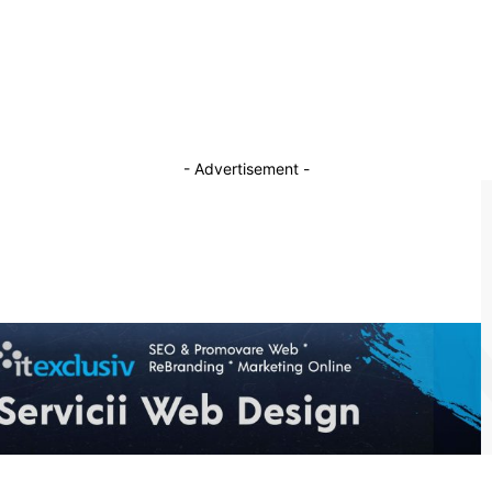
Un lider PSD sugerează revitalizarea alianței
cu PNL: „Dar să schimbăm mireasa. Pentru
binele copiilor”
5 iulie 2026
- Advertisement -