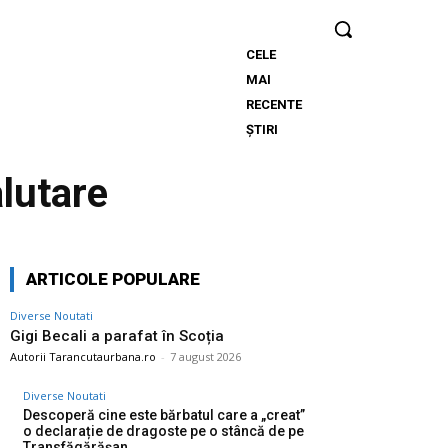
CELE
Gigi
MAI
Becali
RECENTE
a
ȘTIRI
parafat
în
alutare
Scoția
ARTICOLE POPULARE
Diverse Noutati
Gigi Becali a parafat în Scoția
Autorii Tarancutaurbana.ro
-
7 august 2026
Diverse Noutati
Descoperă cine este bărbatul care a „creat”
o declarație de dragoste pe o stâncă de pe
Transfăgărășan…