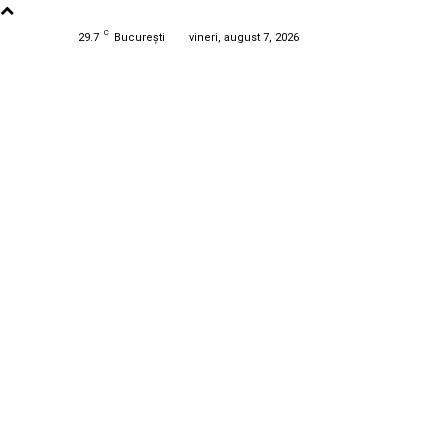
C
29.7
București
vineri, august 7, 2026