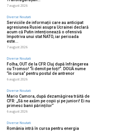
7 august 2026
Diverse Noutati
Serviciile de informații care au anticipat
agresiunea Rusiei asupra Ucrainei declară
acum că Putin intenționează o ofensivă
împotriva unui stat NATO, iar perioada
este...
7 august 2026
Diverse Noutati
Folha, OUT de la CFR Cluj după înfrângerea
cu Tromso! ”Îi demit pe toți!”. DOUĂ nume
”în cursa” pentru postul de antrenor
6 august 2026
Diverse Noutati
Mario Camora, după dezamăgirea trăită de
CFR: „Să ne axăm pe copii și pe juniori! Ei nu
primesc banii părinților”
6 august 2026
Diverse Noutati
România intră în cursa pentru energia