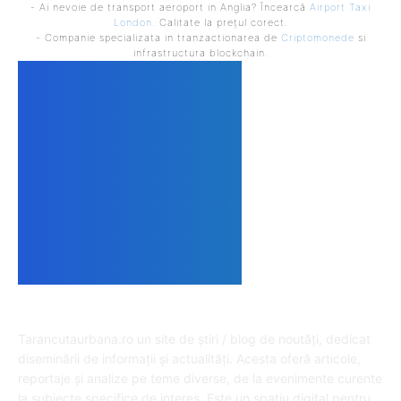
- Ai nevoie de transport aeroport in Anglia? Încearcă
Airport Taxi
London
. Calitate la prețul corect.
- Companie specializata in tranzactionarea de
Criptomonede
si
infrastructura blockchain.
DESPRE NOI
Tarancutaurbana.ro un site de știri / blog de noutăți, dedicat
diseminării de informații și actualități. Acesta oferă articole,
reportaje și analize pe teme diverse, de la evenimente curente
la subiecte specifice de interes. Este un spațiu digital pentru