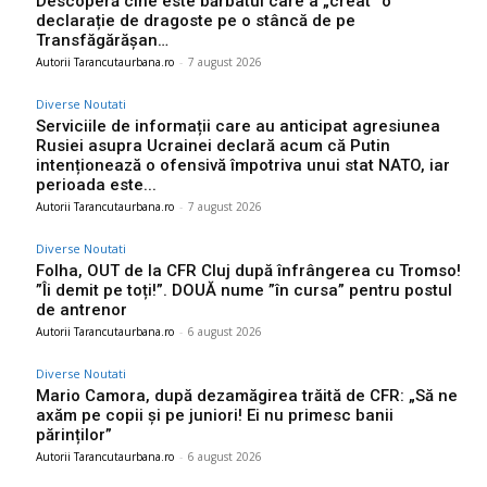
Descoperă cine este bărbatul care a „creat” o
declarație de dragoste pe o stâncă de pe
Transfăgărășan…
Autorii Tarancutaurbana.ro
-
7 august 2026
Diverse Noutati
Serviciile de informații care au anticipat agresiunea
Rusiei asupra Ucrainei declară acum că Putin
intenționează o ofensivă împotriva unui stat NATO, iar
perioada este...
Autorii Tarancutaurbana.ro
-
7 august 2026
Diverse Noutati
Folha, OUT de la CFR Cluj după înfrângerea cu Tromso!
”Îi demit pe toți!”. DOUĂ nume ”în cursa” pentru postul
de antrenor
Autorii Tarancutaurbana.ro
-
6 august 2026
Diverse Noutati
Mario Camora, după dezamăgirea trăită de CFR: „Să ne
axăm pe copii și pe juniori! Ei nu primesc banii
părinților”
Autorii Tarancutaurbana.ro
-
6 august 2026