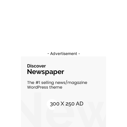
Auto
16
Constructii
11
Cultura si Entertainment
10
- Advertisement -