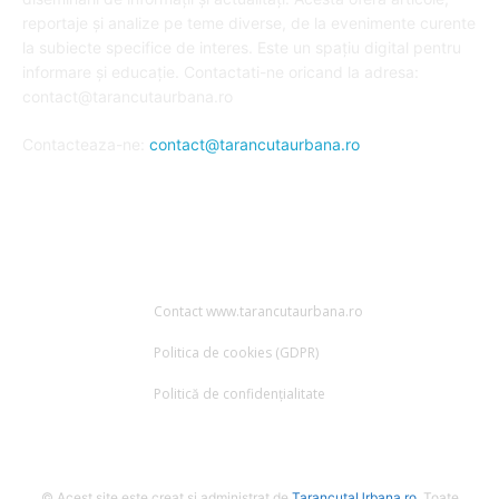
reportaje și analize pe teme diverse, de la evenimente curente
la subiecte specifice de interes. Este un spațiu digital pentru
informare și educație. Contactati-ne oricand la adresa:
contact@tarancutaurbana.ro
Contacteaza-ne:
contact@tarancutaurbana.ro
URMARESTE-NE
Contact www.tarancutaurbana.ro
Politica de cookies (GDPR)
Politică de confidențialitate
© Acest site este creat si administrat de
TarancutaUrbana.ro
. Toate