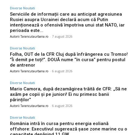
Diverse Noutati
Serviciile de informații care au anticipat agresiunea
Rusiei asupra Ucrainei declară acum că Putin
intenționează o ofensivă împotriva unui stat NATO, iar
perioada este...
Autorii Tarancutaurbana.ro
-
7 august 2026
Diverse Noutati
Folha, OUT de la CFR Cluj după înfrângerea cu Tromso!
”Îi demit pe toți!”. DOUĂ nume ”în cursa” pentru postul
de antrenor
Autorii Tarancutaurbana.ro
-
6 august 2026
Diverse Noutati
Mario Camora, după dezamăgirea trăită de CFR: „Să ne
axăm pe copii și pe juniori! Ei nu primesc banii
părinților”
Autorii Tarancutaurbana.ro
-
6 august 2026
Diverse Noutati
România intră în cursa pentru energia eoliană
offshore: Executivul sugerează șase zone marine cu o
capacitate depășind 11 GW