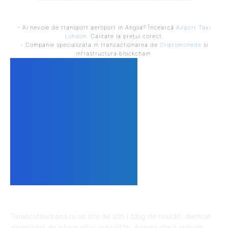
- Ai nevoie de transport aeroport in Anglia? Încearcă
Airport Taxi
London
. Calitate la prețul corect.
- Companie specializata in tranzactionarea de
Criptomonede
si
infrastructura blockchain.
DESPRE NOI
Tarancutaurbana.ro un site de știri / blog de noutăți, dedicat
diseminării de informații și actualități. Acesta oferă articole,