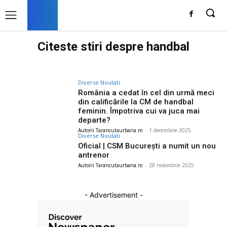
Citeste stiri despre
handbal
Diverse Noutati
România a cedat în cel din urmă meci
din calificările la CM de handbal
feminin. Împotriva cui va juca mai
departe?
Autorii Tarancutaurbana.ro
-
1 decembrie 2025
Diverse Noutati
Oficial | CSM București a numit un nou
antrenor
Autorii Tarancutaurbana.ro
-
28 noiembrie 2025
- Advertisement -