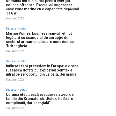
România intră în cursa pentru energia
eoliană offshore: Executivul sugerează
șase zone marine cu o capacitate depășind
11 GW
6 august 2026
Diverse Noutati
Marian Voinea, businessman-ul reținut în
legătură cu scandalul de corupție din
sectorul armamentului, are conexiuni cu
‘Ndrangheta
6 august 2026
Diverse Noutati
Infiltrare fără precedent în Europa: o dronă
rusească dotată cu explozibil Semtex a
intrat pe aeroportul din Leipzig, Germania
5 august 2026
Diverse Noutati
Ucraina efectuează evacuarea a zeci de
familii din Kramatorsk: „Este o hotărâre
complicată, dar esențială”
5 august 2026