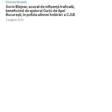
Diverse Noutati
Sorin Blejnar, acuzat de influență traficată,
beneficiind de ajutorul Curții de Apel
București, în pofida ultimei hotărâri a CJUE
5 august 2026
ategorii
Diverse Noutati
1139
Afaceri si Industrii
39
Sanatate / Hobby
18
Auto
16
Constructii
11
Cultura si Entertainment
10