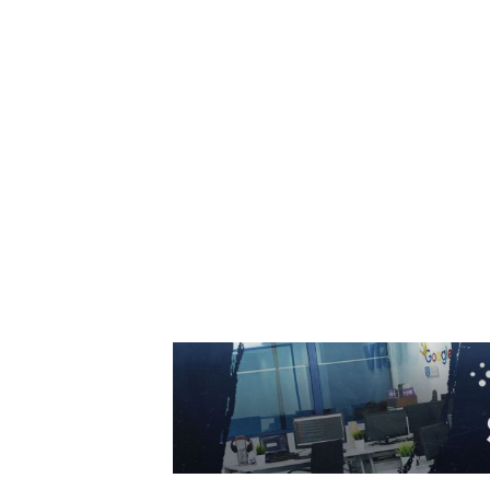
Marian Voinea, businessman-ul reținut în
legătură cu scandalul de corupție din sector
armamentului, are conexiuni cu ‘Ndrangheta
6 august 2026