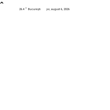
C
26.4
București
joi, august 6, 2026