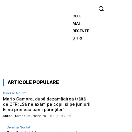
CELE
Mario
MAI
Camora,
RECENTE
după
ȘTIRI
dezamăgirea
trăită de CFR:
„Să ne axăm
pe copii și
pe juniori! Ei
nu primesc
ARTICOLE POPULARE
banii
părinților”
Diverse Noutati
Mario Camora, după dezamăgirea trăită
de CFR: „Să ne axăm pe copii și pe juniori!
Ei nu primesc banii părinților”
Autorii Tarancutaurbana.ro
-
6 august 2026
Diverse Noutati