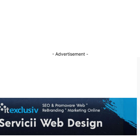
Trump și Zelenski vor aborda „cele mai
complexe chestiuni” ale planului de pace,
ul
susține un oficial din Ucraina. „Condiția
fundamentală” a Kievului
24 noiembrie 2025
- Advertisement -