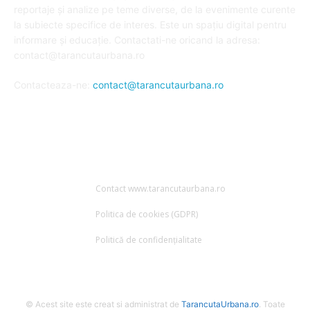
reportaje și analize pe teme diverse, de la evenimente curente
la subiecte specifice de interes. Este un spațiu digital pentru
informare și educație. Contactati-ne oricand la adresa:
contact@tarancutaurbana.ro
Contacteaza-ne:
contact@tarancutaurbana.ro
URMARESTE-NE
Contact www.tarancutaurbana.ro
Politica de cookies (GDPR)
Politică de confidențialitate
© Acest site este creat si administrat de
TarancutaUrbana.ro
. Toate