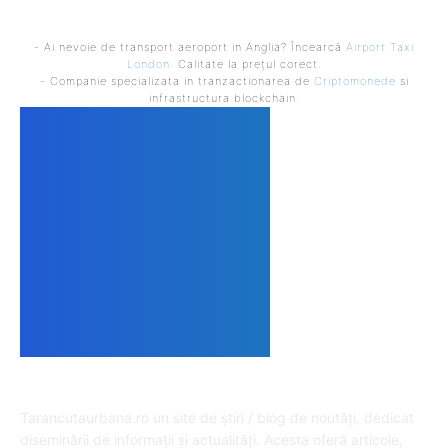
- Ai nevoie de transport aeroport in Anglia? Încearcă
Airport Taxi
London
. Calitate la prețul corect.
- Companie specializata in tranzactionarea de
Criptomonede
si
infrastructura blockchain.
DESPRE NOI
Tarancutaurbana.ro un site de știri / blog de noutăți, dedicat
diseminării de informații și actualități. Acesta oferă articole,