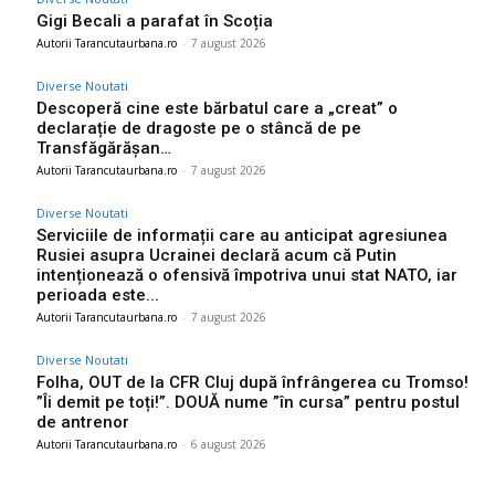
Gigi Becali a parafat în Scoția
Autorii Tarancutaurbana.ro
-
7 august 2026
Diverse Noutati
Descoperă cine este bărbatul care a „creat” o
declarație de dragoste pe o stâncă de pe
Transfăgărășan…
Autorii Tarancutaurbana.ro
-
7 august 2026
Diverse Noutati
Serviciile de informații care au anticipat agresiunea
Rusiei asupra Ucrainei declară acum că Putin
intenționează o ofensivă împotriva unui stat NATO, iar
perioada este...
Autorii Tarancutaurbana.ro
-
7 august 2026
Diverse Noutati
Folha, OUT de la CFR Cluj după înfrângerea cu Tromso!
”Îi demit pe toți!”. DOUĂ nume ”în cursa” pentru postul
de antrenor
Autorii Tarancutaurbana.ro
-
6 august 2026