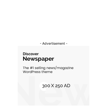
Auto
16
Constructii
11
Cultura si Entertainment
10
- Advertisement -