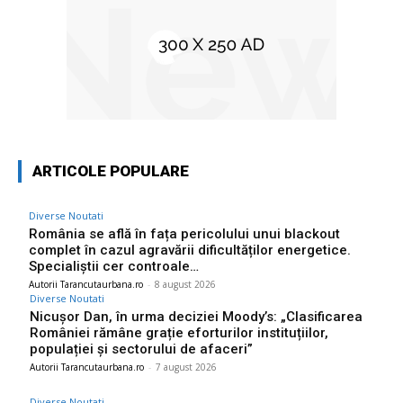
ARTICOLE POPULARE
Diverse Noutati
România se află în fața pericolului unui blackout
complet în cazul agravării dificultăților energetice.
Specialiștii cer controale…
Autorii Tarancutaurbana.ro
-
8 august 2026
Diverse Noutati
Nicușor Dan, în urma deciziei Moody’s: „Clasificarea
României rămâne grație eforturilor instituțiilor,
populației și sectorului de afaceri”
Autorii Tarancutaurbana.ro
-
7 august 2026
Diverse Noutati