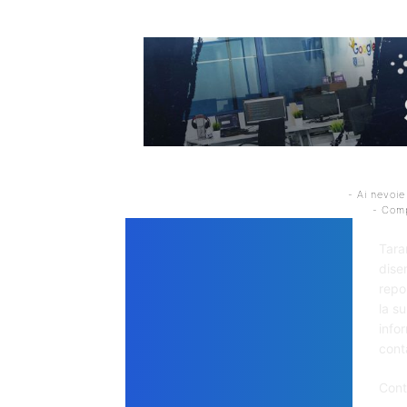
- Ai nevoie
- Comp
DE
Tara
disem
repo
la s
info
cont
Cont