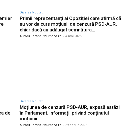
Diverse Noutati
remier
Primii reprezentanți ai Opoziției care afirmă că
re
nu vor da curs moțiunii de cenzură PSD-AUR,
chiar dacă au adăugat semnătura…
Autorii Tarancutaurbana.ro
-
4 mai 2026
Diverse Noutati
Moțiunea de cenzură PSD-AUR, expusă astăzi
ea de
în Parlament. Informații privind conținutul
moțiunii.
Autorii Tarancutaurbana.ro
-
29 aprilie 2026