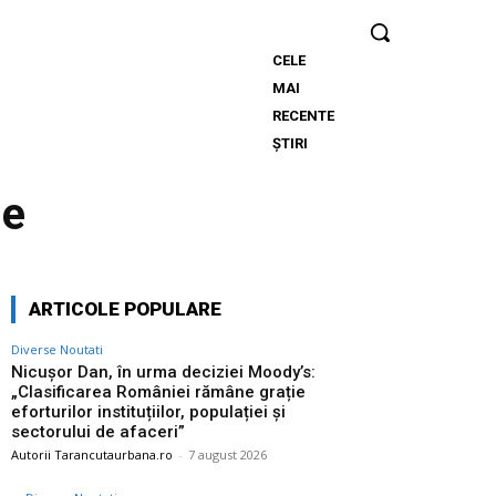
CELE
Nicușor
MAI
Dan, în urma
RECENTE
deciziei
ȘTIRI
Moody’s:
„Clasificarea
ne
României
rămâne
grație
eforturilor
ARTICOLE POPULARE
instituțiilor,
populației și
Diverse Noutati
sectorului
Nicușor Dan, în urma deciziei Moody’s:
„Clasificarea României rămâne grație
de afaceri”
eforturilor instituțiilor, populației și
sectorului de afaceri”
Autorii Tarancutaurbana.ro
-
7 august 2026