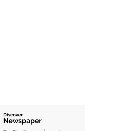
Diverse Noutati
1144
Afaceri si Industrii
39
Sanatate / Hobby
18
Auto
16
Constructii
11
Cultura si Entertainment
10