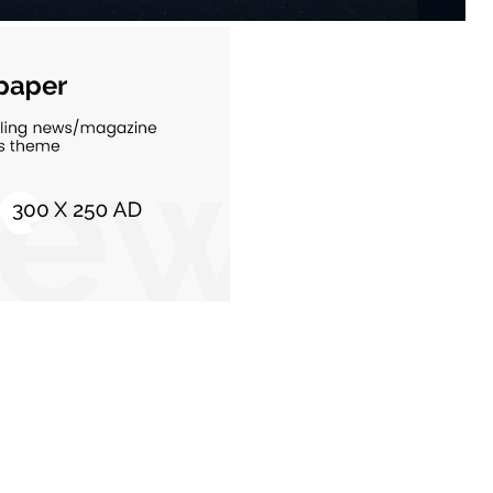
C
Stiri populare