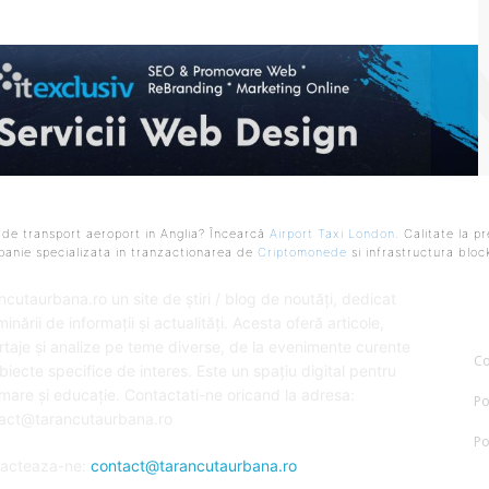
 de transport aeroport in Anglia? Încearcă
Airport Taxi London
. Calitate la p
anie specializata in tranzactionarea de
Criptomonede
si infrastructura bloc
SPRE NOI
U
ncutaurbana.ro un site de știri / blog de noutăți, dedicat
inării de informații și actualități. Acesta oferă articole,
rtaje și analize pe teme diverse, de la evenimente curente
Co
ubiecte specifice de interes. Este un spațiu digital pentru
rmare și educație. Contactati-ne oricand la adresa:
Po
act@tarancutaurbana.ro
Po
acteaza-ne:
contact@tarancutaurbana.ro