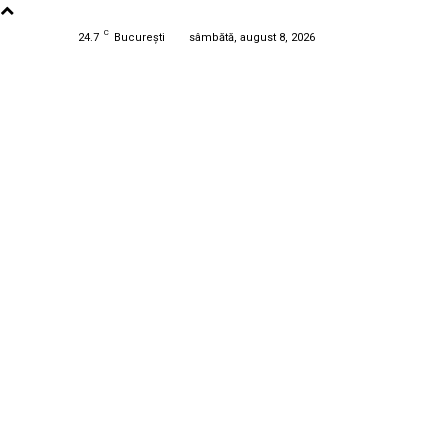
C
24.7
București
sâmbătă, august 8, 2026