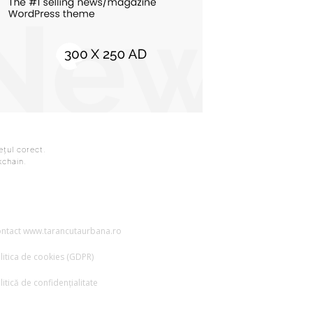
rețul corect.
kchain.
RMARESTE-NE
ntact www.tarancutaurbana.ro
litica de cookies (GDPR)
litică de confidențialitate