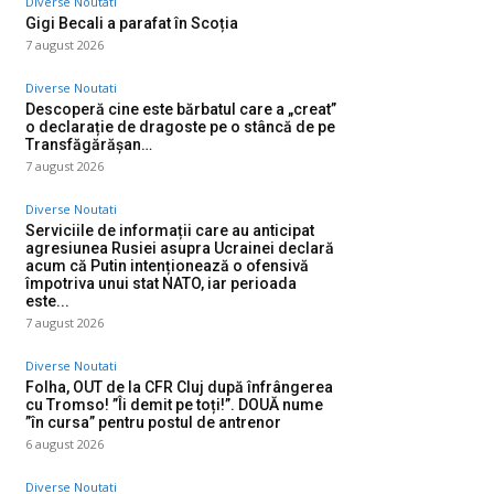
Diverse Noutati
Gigi Becali a parafat în Scoția
7 august 2026
Diverse Noutati
Descoperă cine este bărbatul care a „creat”
o declarație de dragoste pe o stâncă de pe
Transfăgărășan…
7 august 2026
Diverse Noutati
Serviciile de informații care au anticipat
agresiunea Rusiei asupra Ucrainei declară
acum că Putin intenționează o ofensivă
împotriva unui stat NATO, iar perioada
este...
7 august 2026
Diverse Noutati
Folha, OUT de la CFR Cluj după înfrângerea
cu Tromso! ”Îi demit pe toți!”. DOUĂ nume
”în cursa” pentru postul de antrenor
6 august 2026
Diverse Noutati