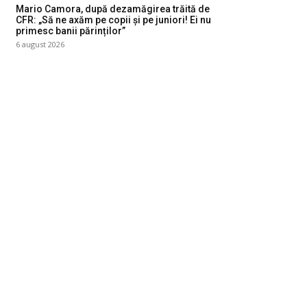
Mario Camora, după dezamăgirea trăită de
CFR: „Să ne axăm pe copii și pe juniori! Ei nu
primesc banii părinților”
6 august 2026