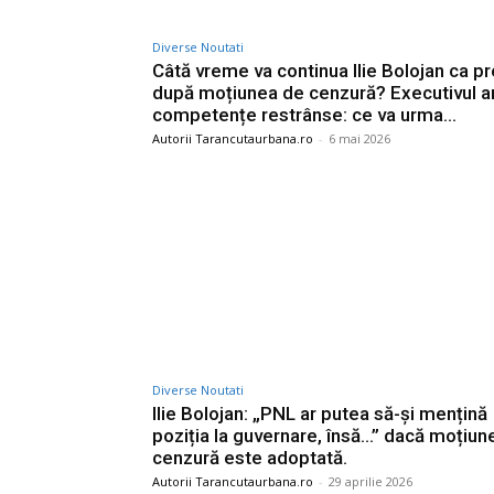
Diverse Noutati
Câtă vreme va continua Ilie Bolojan ca p
după moțiunea de cenzură? Executivul a
competențe restrânse: ce va urma…
Autorii Tarancutaurbana.ro
-
6 mai 2026
Diverse Noutati
Ilie Bolojan: „PNL ar putea să-și mențină
poziția la guvernare, însă…” dacă moțiun
cenzură este adoptată.
Autorii Tarancutaurbana.ro
-
29 aprilie 2026