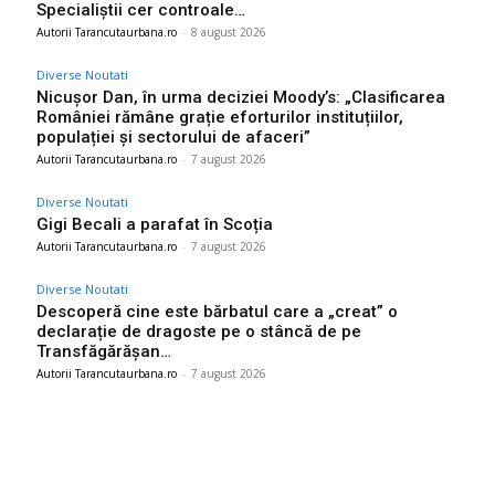
Specialiștii cer controale…
Autorii Tarancutaurbana.ro
-
8 august 2026
Diverse Noutati
Nicușor Dan, în urma deciziei Moody’s: „Clasificarea
României rămâne grație eforturilor instituțiilor,
populației și sectorului de afaceri”
Autorii Tarancutaurbana.ro
-
7 august 2026
Diverse Noutati
Gigi Becali a parafat în Scoția
Autorii Tarancutaurbana.ro
-
7 august 2026
Diverse Noutati
Descoperă cine este bărbatul care a „creat” o
declarație de dragoste pe o stâncă de pe
Transfăgărășan…
Autorii Tarancutaurbana.ro
-
7 august 2026