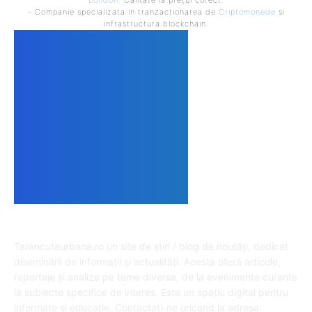
London
. Calitate la prețul corect.
- Companie specializata in tranzactionarea de
Criptomonede
si
infrastructura blockchain.
DESPRE NOI
Tarancutaurbana.ro un site de știri / blog de noutăți, dedicat
diseminării de informații și actualități. Acesta oferă articole,
reportaje și analize pe teme diverse, de la evenimente curente
la subiecte specifice de interes. Este un spațiu digital pentru
informare și educație. Contactati-ne oricand la adresa: