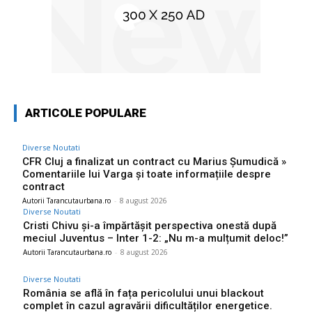
ARTICOLE POPULARE
Diverse Noutati
CFR Cluj a finalizat un contract cu Marius Șumudică »
Comentariile lui Varga și toate informațiile despre
contract
Autorii Tarancutaurbana.ro
-
8 august 2026
Diverse Noutati
Cristi Chivu și-a împărtășit perspectiva onestă după
meciul Juventus – Inter 1-2: „Nu m-a mulțumit deloc!”
Autorii Tarancutaurbana.ro
-
8 august 2026
Diverse Noutati
România se află în fața pericolului unui blackout
complet în cazul agravării dificultăților energetice.