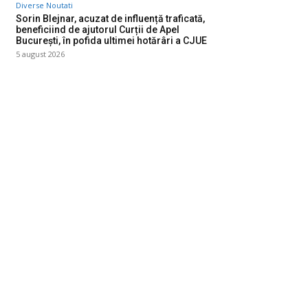
Diverse Noutati
Sorin Blejnar, acuzat de influență traficată,
beneficiind de ajutorul Curții de Apel
București, în pofida ultimei hotărâri a CJUE
5 august 2026
ategorii
Diverse Noutati
1139
Afaceri si Industrii
39
Sanatate / Hobby
18
Auto
16
Constructii
11