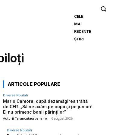
CELE
Mario
MAI
Camora,
RECENTE
după
ȘTIRI
dezamăgirea
trăită de CFR:
iloți
„Să ne axăm
pe copii și
pe juniori! Ei
nu primesc
ARTICOLE POPULARE
banii
părinților”
Diverse Noutati
Mario Camora, după dezamăgirea trăită
de CFR: „Să ne axăm pe copii și pe juniori!
Ei nu primesc banii părinților”
Autorii Tarancutaurbana.ro
-
6 august 2026
Diverse Noutati