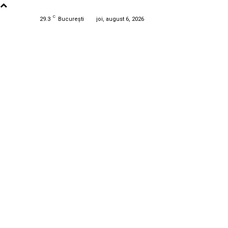
C
29.3
București
joi, august 6, 2026