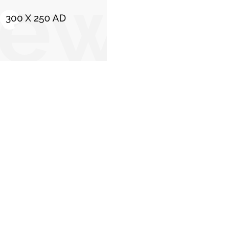
C
Stiri populare
Secretar de stat în cadrul Ministerului
Educaţiei, referitor la studenţii din Focşani
reţinuţi în Dubai: „În această…
2 martie 2026
ă
Ramona Miletic, românca care a ajuns
viceprimar în Viena: „Viziunea austriecilor s-a