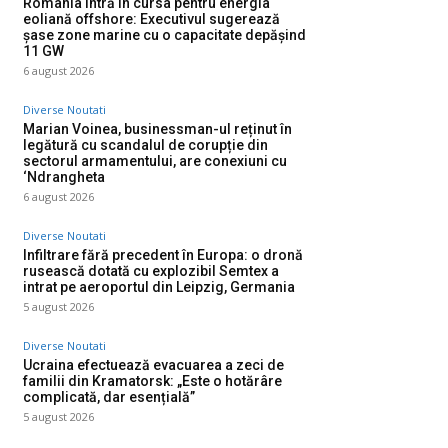
România intră în cursa pentru energia
eoliană offshore: Executivul sugerează
șase zone marine cu o capacitate depășind
11 GW
6 august 2026
Diverse Noutati
Marian Voinea, businessman-ul reținut în
legătură cu scandalul de corupție din
sectorul armamentului, are conexiuni cu
‘Ndrangheta
6 august 2026
Diverse Noutati
Infiltrare fără precedent în Europa: o dronă
rusească dotată cu explozibil Semtex a
intrat pe aeroportul din Leipzig, Germania
5 august 2026
Diverse Noutati
Ucraina efectuează evacuarea a zeci de
familii din Kramatorsk: „Este o hotărâre
complicată, dar esențială”
5 august 2026