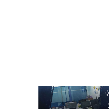
marine cu o capacitate depășind 11 GW
6 august 2026
Marian Voinea, businessman-ul reținut în
legătură cu scandalul de corupție din sector
armamentului, are conexiuni cu ‘Ndrangheta
6 august 2026