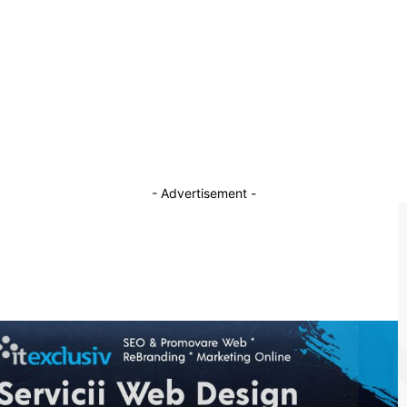
schimbat considerabil în ultimii ani”
30 martie 2026
Un fost judecător CCR explică de ce
ul
referendumul în Justiție din partea lui Nicușor
Dan „nu poate fi realizat”
21 decembrie 2025
- Advertisement -