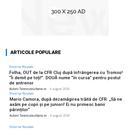
ARTICOLE POPULARE
Diverse Noutati
Folha, OUT de la CFR Cluj după înfrângerea cu Tromso!
”Îi demit pe toți!”. DOUĂ nume ”în cursa” pentru postul
de antrenor
Autorii Tarancutaurbana.ro
-
6 august 2026
Diverse Noutati
Mario Camora, după dezamăgirea trăită de CFR: „Să ne
axăm pe copii și pe juniori! Ei nu primesc banii
părinților”
Autorii Tarancutaurbana.ro
-
6 august 2026
Diverse Noutati