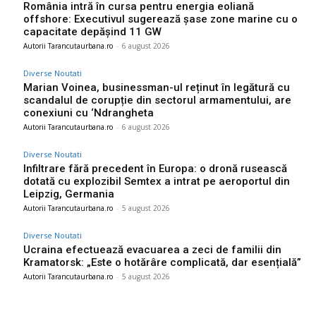
România intră în cursa pentru energia eoliană
offshore: Executivul sugerează șase zone marine cu o
capacitate depășind 11 GW
Autorii Tarancutaurbana.ro
-
6 august 2026
Diverse Noutati
Marian Voinea, businessman-ul reținut în legătură cu
scandalul de corupție din sectorul armamentului, are
conexiuni cu ‘Ndrangheta
Autorii Tarancutaurbana.ro
-
6 august 2026
Diverse Noutati
Infiltrare fără precedent în Europa: o dronă rusească
dotată cu explozibil Semtex a intrat pe aeroportul din
Leipzig, Germania
Autorii Tarancutaurbana.ro
-
5 august 2026
Diverse Noutati
Ucraina efectuează evacuarea a zeci de familii din
Kramatorsk: „Este o hotărâre complicată, dar esențială”
Autorii Tarancutaurbana.ro
-
5 august 2026