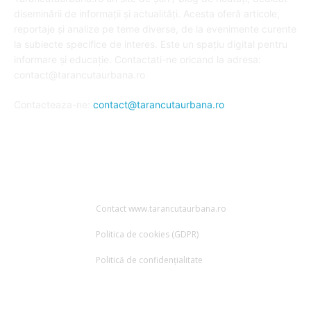
diseminării de informații și actualități. Acesta oferă articole,
reportaje și analize pe teme diverse, de la evenimente curente
la subiecte specifice de interes. Este un spațiu digital pentru
informare și educație. Contactati-ne oricand la adresa:
contact@tarancutaurbana.ro
Contacteaza-ne:
contact@tarancutaurbana.ro
URMARESTE-NE
Contact www.tarancutaurbana.ro
Politica de cookies (GDPR)
Politică de confidențialitate