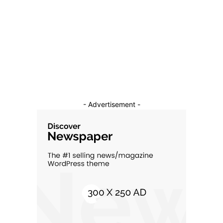
Sanatate / Hobby
18
Auto
16
Constructii
11
Cultura si Entertainment
10
- Advertisement -