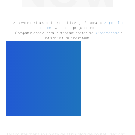
- Ai nevoie de transport aeroport in Anglia? Încearcă
Airport Taxi
London
. Calitate la prețul corect.
- Companie specializata in tranzactionarea de
Criptomonede
si
infrastructura blockchain.
DESPRE NOI
Tarancutaurbana.ro un site de știri / blog de noutăți, dedicat