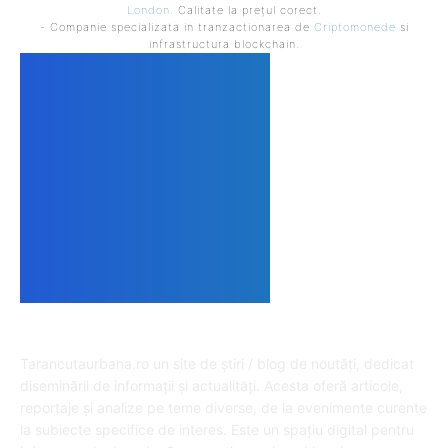
London
. Calitate la prețul corect.
- Companie specializata in tranzactionarea de
Criptomonede
si
infrastructura blockchain.
DESPRE NOI
Tarancutaurbana.ro un site de știri / blog de noutăți, dedicat
diseminării de informații și actualități. Acesta oferă articole,
reportaje și analize pe teme diverse, de la evenimente curente
la subiecte specifice de interes. Este un spațiu digital pentru