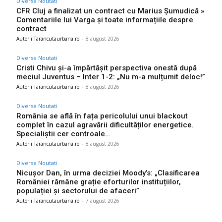
Diverse Noutati
CFR Cluj a finalizat un contract cu Marius Șumudică »
Comentariile lui Varga și toate informațiile despre
contract
Autorii Tarancutaurbana.ro
-
8 august 2026
Diverse Noutati
Cristi Chivu și-a împărtășit perspectiva onestă după
meciul Juventus – Inter 1-2: „Nu m-a mulțumit deloc!”
Autorii Tarancutaurbana.ro
-
8 august 2026
Diverse Noutati
România se află în fața pericolului unui blackout
complet în cazul agravării dificultăților energetice.
Specialiștii cer controale…
Autorii Tarancutaurbana.ro
-
8 august 2026
Diverse Noutati
Nicușor Dan, în urma deciziei Moody’s: „Clasificarea
României rămâne grație eforturilor instituțiilor,
populației și sectorului de afaceri”
Autorii Tarancutaurbana.ro
-
7 august 2026