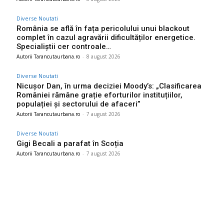
Diverse Noutati
România se află în fața pericolului unui blackout
complet în cazul agravării dificultăților energetice.
Specialiștii cer controale…
Autorii Tarancutaurbana.ro
-
8 august 2026
Diverse Noutati
Nicușor Dan, în urma deciziei Moody’s: „Clasificarea
României rămâne grație eforturilor instituțiilor,
populației și sectorului de afaceri”
Autorii Tarancutaurbana.ro
-
7 august 2026
Diverse Noutati
Gigi Becali a parafat în Scoția
Autorii Tarancutaurbana.ro
-
7 august 2026
Ultimele postari: