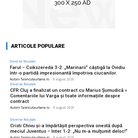
ARTICOLE POPULARE
Diverse Noutati
Farul – Csikszereda 3-2: „Marinarii” câștigă la Ovidiu
într-o partidă impresionantă împotriva ciucanilor.
Autorii Tarancutaurbana.ro
-
8 august 2026
Diverse Noutati
CFR Cluj a finalizat un contract cu Marius Șumudică »
Comentariile lui Varga și toate informațiile despre
contract
Autorii Tarancutaurbana.ro
-
8 august 2026
Diverse Noutati
Cristi Chivu și-a împărtășit perspectiva onestă după
meciul Juventus – Inter 1-2: „Nu m-a mulțumit deloc!”
Autorii Tarancutaurbana.ro
-
8 august 2026