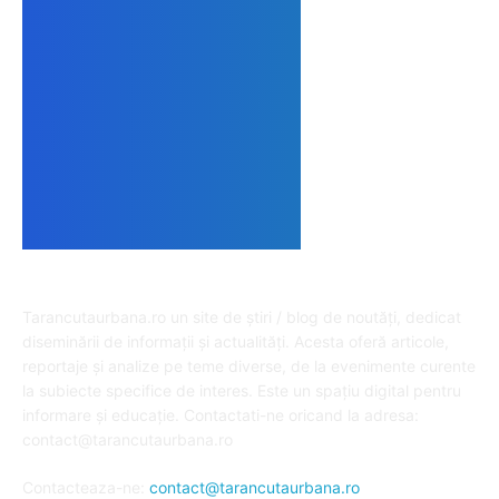
DESPRE NOI
Tarancutaurbana.ro un site de știri / blog de noutăți, dedicat
diseminării de informații și actualități. Acesta oferă articole,
reportaje și analize pe teme diverse, de la evenimente curente
la subiecte specifice de interes. Este un spațiu digital pentru
informare și educație. Contactati-ne oricand la adresa:
contact@tarancutaurbana.ro
Contacteaza-ne:
contact@tarancutaurbana.ro