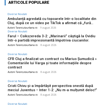
ARTICOLE POPULARE
Diverse Noutati
Ambulanță agredată cu topoarele într-o localitate din
Cluj, după ce un video pe TikTok a afirmat că „fură…
Autorii Tarancutaurbana.ro
-
9 august 2026
Diverse Noutati
Farul – Csikszereda 3-2: „Marinarii” câștigă la Ovidiu
într-o partidă impresionantă împotriva ciucanilor.
Autorii Tarancutaurbana.ro
-
8 august 2026
Diverse Noutati
CFR Cluj a finalizat un contract cu Marius Șumudică »
Comentariile lui Varga și toate informațiile despre
contract
Autorii Tarancutaurbana.ro
-
8 august 2026
Diverse Noutati
Cristi Chivu și-a împărtășit perspectiva onestă după
meciul Juventus – Inter 1-2: „Nu m-a mulțumit deloc!”
Autorii Tarancutaurbana.ro
-
8 august 2026
Diverse Noutati