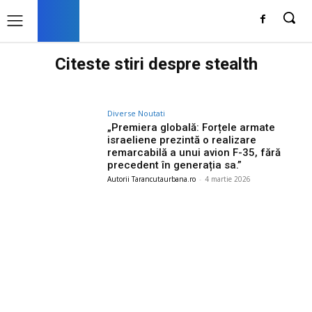
Citeste stiri despre
stealth
Diverse Noutati
„Premiera globală: Forțele armate
israeliene prezintă o realizare
remarcabilă a unui avion F-35, fără
precedent în generația sa.”
Autorii Tarancutaurbana.ro
-
4 martie 2026