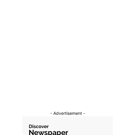
crucial ca indivizii să devină conștienți că folosirea
artificiilor în interior este inacceptabilă.
1 ianuarie 2026
Categorii
Diverse Noutati
1149
Afaceri si Industrii
39
Sanatate / Hobby
18
Auto
16
Constructii
11
Cultura si Entertainment
10
- Advertisement -