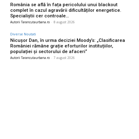
România se află în fața pericolului unui blackout
complet în cazul agravării dificultăților energetice.
Specialiștii cer controale…
Autorii Tarancutaurbana.ro
-
8 august 2026
Diverse Noutati
Nicușor Dan, în urma deciziei Moody’s: „Clasificarea
României rămâne grație eforturilor instituțiilor,
populației și sectorului de afaceri”
Autorii Tarancutaurbana.ro
-
7 august 2026
Ultimele postari:
Ambulanță agredată cu topoarele într-o localitate din Cluj,
după ce un video pe TikTok a afirmat că „fură…
9 august 2026