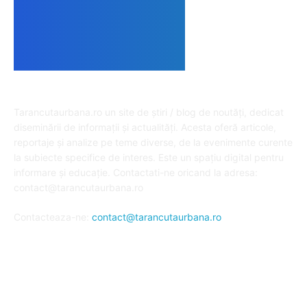
DESPRE NOI
Tarancutaurbana.ro un site de știri / blog de noutăți, dedicat
diseminării de informații și actualități. Acesta oferă articole,
reportaje și analize pe teme diverse, de la evenimente curente
la subiecte specifice de interes. Este un spațiu digital pentru
informare și educație. Contactati-ne oricand la adresa:
contact@tarancutaurbana.ro
Contacteaza-ne:
contact@tarancutaurbana.ro
URMARESTE-NE