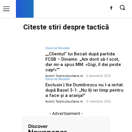
Citeste stiri despre
tactică
Diverse Noutati
„„Clientul” lui Becali după partida
FCSB – Dinamo: „Am dorit să-l scot,
dar mi-a spus MM: «Gigi, îl dai peste
cap!»””
Autorii Tarancutaurbana.ro
-
6 decembrie 2025
Diverse Noutati
Exclusiv | Ilie Dumitrescu nu l-a iertat
după Basel 3-1: „Nu îți iei timp pentru
a face și a aranja!”
Autorii Tarancutaurbana.ro
-
6 noiembrie 2025
- Advertisement -