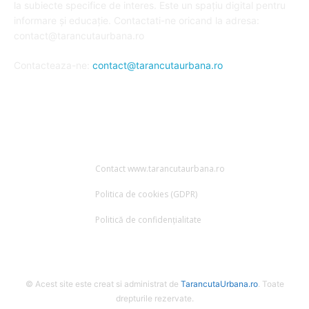
la subiecte specifice de interes. Este un spațiu digital pentru
informare și educație. Contactati-ne oricand la adresa:
contact@tarancutaurbana.ro
Contacteaza-ne:
contact@tarancutaurbana.ro
URMARESTE-NE
Contact www.tarancutaurbana.ro
Politica de cookies (GDPR)
Politică de confidențialitate
© Acest site este creat si administrat de
TarancutaUrbana.ro
. Toate
drepturile rezervate.