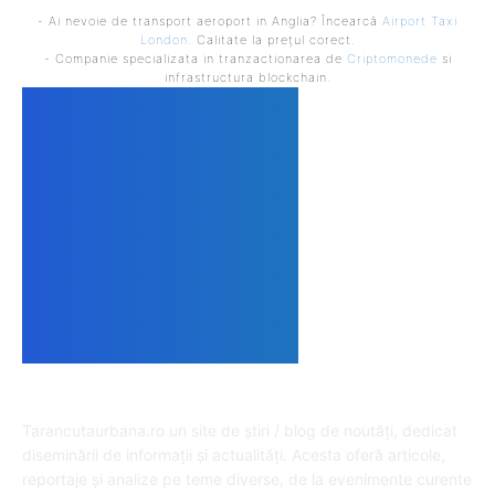
- Ai nevoie de transport aeroport in Anglia? Încearcă
Airport Taxi
London
. Calitate la prețul corect.
- Companie specializata in tranzactionarea de
Criptomonede
si
infrastructura blockchain.
DESPRE NOI
Tarancutaurbana.ro un site de știri / blog de noutăți, dedicat
diseminării de informații și actualități. Acesta oferă articole,
reportaje și analize pe teme diverse, de la evenimente curente