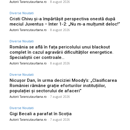
Autorii Tarancutaurbana.ro
-
8 august 2026
Diverse Noutati
Cristi Chivu și-a împărtășit perspectiva onestă după
meciul Juventus – Inter 1-2: „Nu m-a mulțumit deloc!”
Autorii Tarancutaurbana.ro
-
8 august 2026
Diverse Noutati
România se află în fața pericolului unui blackout
complet în cazul agravării dificultăților energetice.
Specialiștii cer controale…
Autorii Tarancutaurbana.ro
-
8 august 2026
Diverse Noutati
Nicușor Dan, în urma deciziei Moody’s: „Clasificarea
României rămâne grație eforturilor instituțiilor,
populației și sectorului de afaceri”
Autorii Tarancutaurbana.ro
-
7 august 2026
Diverse Noutati
Gigi Becali a parafat în Scoția
Autorii Tarancutaurbana.ro
-
7 august 2026