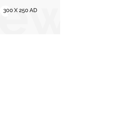
C
Stiri populare
Un cunoscut academician rus, lăudat pe scena
publică după criticile formulate împotriva lui
i
Vladimir Putin: „Totul se duce de râpă”
21 aprilie 2026
Vânzarea argintului: evaluare corectă și plată
imediată pentru bijuterii