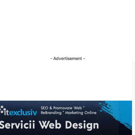
22 mai 2026
Lia Savonea clarifică dialogul cu judecătoarea
Ionela Tudor pe parcursul conferinței de presă
desfășurate la Curtea de Apel București
11 decembrie 2025
- Advertisement -