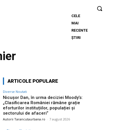
CELE
Nicușor
MAI
Dan, în urma
RECENTE
deciziei
ȘTIRI
Moody’s:
„Clasificarea
ier
României
rămâne
grație
eforturilor
ARTICOLE POPULARE
instituțiilor,
populației și
Diverse Noutati
sectorului
Nicușor Dan, în urma deciziei Moody’s:
„Clasificarea României rămâne grație
de afaceri”
eforturilor instituțiilor, populației și
sectorului de afaceri”
Autorii Tarancutaurbana.ro
-
7 august 2026