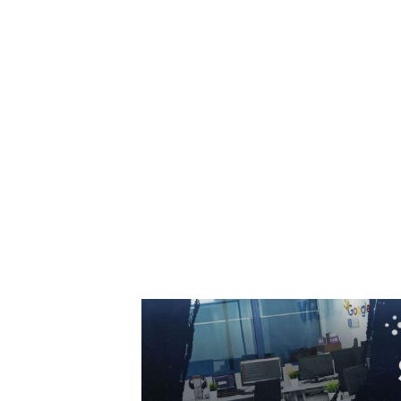
7 august 2026
Descoperă cine este bărbatul care a „creat” o
declarație de dragoste pe o stâncă de pe
Transfăgărășan…
7 august 2026