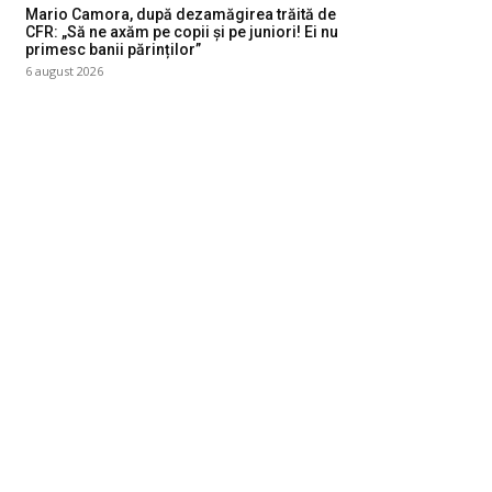
Mario Camora, după dezamăgirea trăită de
CFR: „Să ne axăm pe copii și pe juniori! Ei nu
primesc banii părinților”
6 august 2026
ategorii
Diverse Noutati
1144
Afaceri si Industrii
39
Sanatate / Hobby
18
Auto
16
Constructii
11