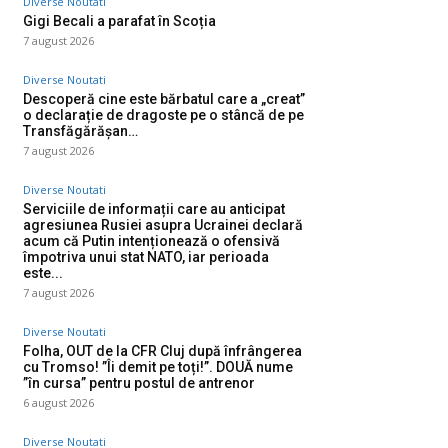
Diverse Noutati
Gigi Becali a parafat în Scoția
7 august 2026
Diverse Noutati
Descoperă cine este bărbatul care a „creat”
o declarație de dragoste pe o stâncă de pe
Transfăgărășan…
7 august 2026
Diverse Noutati
Serviciile de informații care au anticipat
agresiunea Rusiei asupra Ucrainei declară
acum că Putin intenționează o ofensivă
împotriva unui stat NATO, iar perioada
este...
7 august 2026
Diverse Noutati
Folha, OUT de la CFR Cluj după înfrângerea
cu Tromso! ”Îi demit pe toți!”. DOUĂ nume
”în cursa” pentru postul de antrenor
6 august 2026
Diverse Noutati