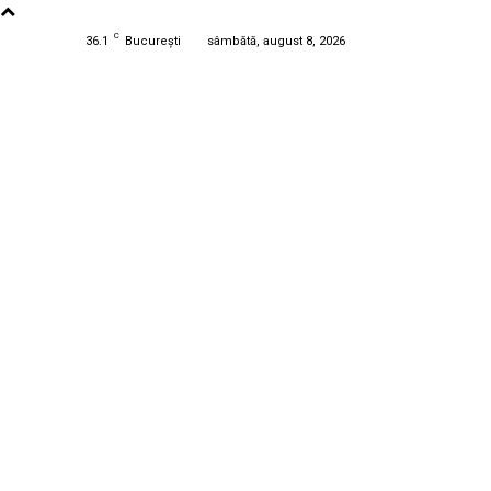
C
36.1
București
sâmbătă, august 8, 2026