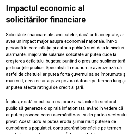
Impactul economic al
solicitărilor financiare
Solicitările financiare ale sindicatelor, dacă ar fi acceptate, ar
avea un impact major asupra economiei naționale. Într-o
perioadă în care inflația și datoria publică sunt deja la niveluri
alarmante, majorările salariale solicitate ar putea duce la
creșterea deficitului bugetar, punând o presiune suplimentară
pe finanțele publice. Specialiștii în economie avertizează că
astfel de cheltuieli ar putea forța guvernul să se împrumute și
mai mult, ceea ce ar agrava povara datoriei pe termen lung și
ar putea afecta ratingul de credit al țării.
În plus, există riscul ca o majorare a salariilor în sectorul
public să genereze o spirală inflaționistă, având în vedere că
ar putea provoca cereri asemănătoare și din partea sectorului
privat. Acest lucru ar putea eroda și mai mult puterea de
cumpărare a populației, contracarând beneficiile pe termen