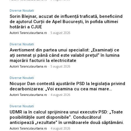
Diverse Noutati
Sorin Blejnar, acuzat de influență traficată, beneficiind
de ajutorul Curții de Apel București, în pofida ultimei
hotărâri a CJUE
Autorii Tarancutaurbana.ro
-
5 august 2026
Diverse Noutati
Avertisment din partea unui specialist: „Examinați ce
ați semnat și până când este valabil prețul” în lumina
majorării facturii la electricitate
Autorii Tarancutaurbana.ro
-
5 august 2026
Diverse Noutati
Nicușor Dan contestă ajustările PSD la legislația privind
decarbonizarea: „Voi examina cu cea mai mare…
Autorii Tarancutaurbana.ro
-
4 august 2026
Diverse Noutati
UDMR ia în calcul sprijinirea unui executiv PSD: „Toate
posibilitățile sunt disponibile”. Conducătorul
anticipează „rezultate” în următoarele două săptămâni.
Autorii Tarancutaurbana.ro
-
4 august 2026