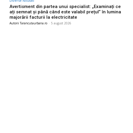
Diverse Noutati
Avertisment din partea unui specialist: „Examinați ce
ați semnat și până când este valabil prețul” în lumina
majorării facturii la electricitate
Autorii Tarancutaurbana.ro
-
5 august 2026
Ultimele postari:
Infiltrare fără precedent în Europa: o dronă rusească dotată
cu explozibil Semtex a intrat pe aeroportul din Leipzig,
Germania
5 august 2026
Ucraina efectuează evacuarea a zeci de familii din
Kramatorsk: „Este o hotărâre complicată, dar esențială”
5 august 2026