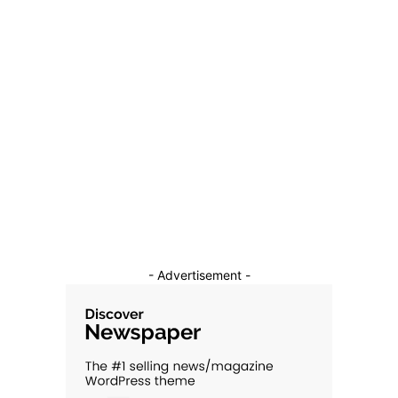
Categorii
Diverse Noutati
1136
Afaceri si Industrii
39
Sanatate / Hobby
18
Auto
16
Constructii
11
Cultura si Entertainment
10
- Advertisement -