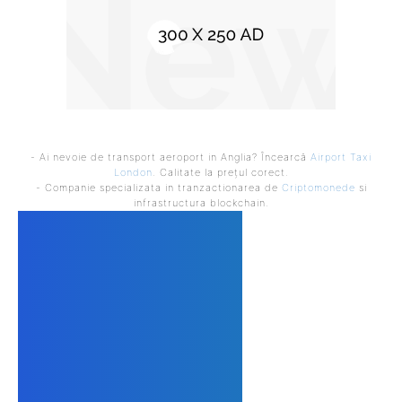
- Ai nevoie de transport aeroport in Anglia? Încearcă
Airport Taxi
London
. Calitate la prețul corect.
- Companie specializata in tranzactionarea de
Criptomonede
si
infrastructura blockchain.