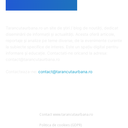
DESPRE NOI
Tarancutaurbana.ro un site de știri / blog de noutăți, dedicat
diseminării de informații și actualități. Acesta oferă articole,
reportaje și analize pe teme diverse, de la evenimente curente
la subiecte specifice de interes. Este un spațiu digital pentru
informare și educație. Contactati-ne oricand la adresa:
contact@tarancutaurbana.ro
Contacteaza-ne:
contact@tarancutaurbana.ro
URMARESTE-NE
Contact www.tarancutaurbana.ro
Politica de cookies (GDPR)