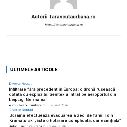
Autorii Tarancutaurbana.ro
https://tarancutaurbana.ro
Facebook
Twitter
Pinterest
W
ULTIMELE ARTICOLE
Diverse Noutati
Infiltrare fără precedent în Europa: o dronă rusească
dotată cu explozibil Semtex a intrat pe aeroportul din
Leipzig, Germania
Autorii Tarancutaurbana.ro
-
5 august 2026
Diverse Noutati
Ucraina efectuează evacuarea a zeci de familii din
Kramatorsk: „Este o hotărâre complicată, dar esențială”
Autorii Tarancutaurbana.ro
-
5 august 2026