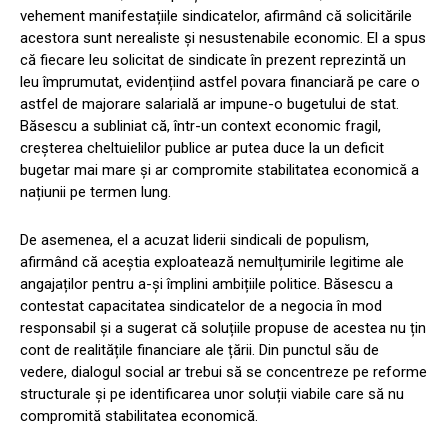
vehement manifestațiile sindicatelor, afirmând că solicitările
acestora sunt nerealiste și nesustenabile economic. El a spus
că fiecare leu solicitat de sindicate în prezent reprezintă un
leu împrumutat, evidențiind astfel povara financiară pe care o
astfel de majorare salarială ar impune-o bugetului de stat.
Băsescu a subliniat că, într-un context economic fragil,
creșterea cheltuielilor publice ar putea duce la un deficit
bugetar mai mare și ar compromite stabilitatea economică a
națiunii pe termen lung.
De asemenea, el a acuzat liderii sindicali de populism,
afirmând că aceștia exploatează nemulțumirile legitime ale
angajaților pentru a-și împlini ambițiile politice. Băsescu a
contestat capacitatea sindicatelor de a negocia în mod
responsabil și a sugerat că soluțiile propuse de acestea nu țin
cont de realitățile financiare ale țării. Din punctul său de
vedere, dialogul social ar trebui să se concentreze pe reforme
structurale și pe identificarea unor soluții viabile care să nu
compromită stabilitatea economică.