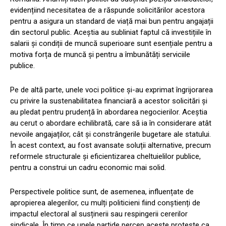
evidențiind necesitatea de a răspunde solicitărilor acestora
pentru a asigura un standard de viață mai bun pentru angajații
din sectorul public. Aceștia au subliniat faptul că investițiile în
salarii și condiții de muncă superioare sunt esențiale pentru a
motiva forța de muncă și pentru a îmbunătăți serviciile
publice.
Pe de altă parte, unele voci politice și-au exprimat îngrijorarea
cu privire la sustenabilitatea financiară a acestor solicitări și
au pledat pentru prudență în abordarea negocierilor. Aceștia
au cerut o abordare echilibrată, care să ia în considerare atât
nevoile angajaților, cât și constrângerile bugetare ale statului.
În acest context, au fost avansate soluții alternative, precum
reformele structurale și eficientizarea cheltuielilor publice,
pentru a construi un cadru economic mai solid.
Perspectivele politice sunt, de asemenea, influențate de
apropierea alegerilor, cu mulți politicieni fiind conștienți de
impactul electoral al susținerii sau respingerii cererilor
sindicale. În timp ce unele partide percep aceste proteste ca