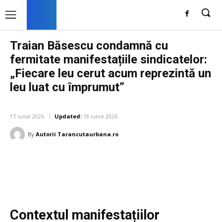
Traian Băsescu condamnă cu
fermitate manifestațiile sindicatelor:
„Fiecare leu cerut acum reprezintă un
leu luat cu împrumut”
DIVERSE NOUTATI
17 iunie 2026
Updated:
18 iunie 2026
By
Autorii Tarancutaurbana.ro
Facebook
Twitter
Pinterest
W
Contextul manifestațiilor