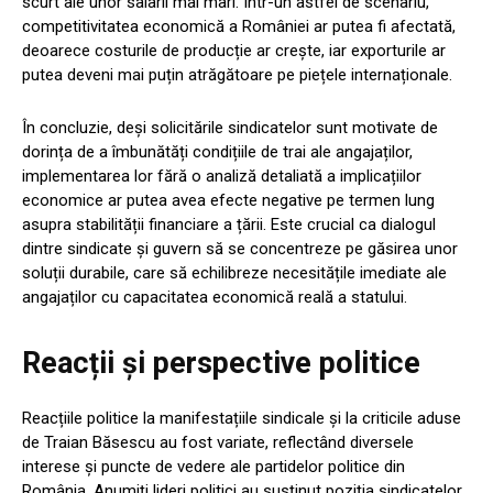
scurt ale unor salarii mai mari. Într-un astfel de scenariu,
competitivitatea economică a României ar putea fi afectată,
deoarece costurile de producție ar crește, iar exporturile ar
putea deveni mai puțin atrăgătoare pe piețele internaționale.
În concluzie, deși solicitările sindicatelor sunt motivate de
dorința de a îmbunătăți condițiile de trai ale angajaților,
implementarea lor fără o analiză detaliată a implicațiilor
economice ar putea avea efecte negative pe termen lung
asupra stabilității financiare a țării. Este crucial ca dialogul
dintre sindicate și guvern să se concentreze pe găsirea unor
soluții durabile, care să echilibreze necesitățile imediate ale
angajaților cu capacitatea economică reală a statului.
Reacții și perspective politice
Reacțiile politice la manifestațiile sindicale și la criticile aduse
de Traian Băsescu au fost variate, reflectând diversele
interese și puncte de vedere ale partidelor politice din
România. Anumiți lideri politici au susținut poziția sindicatelor,