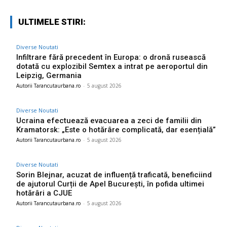
ULTIMELE STIRI:
Diverse Noutati
Infiltrare fără precedent în Europa: o dronă rusească
dotată cu explozibil Semtex a intrat pe aeroportul din
Leipzig, Germania
Autorii Tarancutaurbana.ro
-
5 august 2026
Diverse Noutati
Ucraina efectuează evacuarea a zeci de familii din
Kramatorsk: „Este o hotărâre complicată, dar esențială”
Autorii Tarancutaurbana.ro
-
5 august 2026
Diverse Noutati
Sorin Blejnar, acuzat de influență traficată, beneficiind
de ajutorul Curții de Apel București, în pofida ultimei
hotărâri a CJUE
Autorii Tarancutaurbana.ro
-
5 august 2026