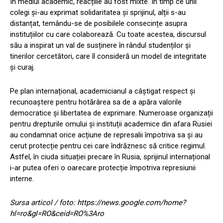
În mediul academic, reacțiile au fost mixte. În timp ce unii
colegi și-au exprimat solidaritatea și sprijinul, alții s-au
distanțat, temându-se de posibilele consecințe asupra
instituțiilor cu care colaborează. Cu toate acestea, discursul
său a inspirat un val de susținere în rândul studenților și
tinerilor cercetători, care îl consideră un model de integritate
și curaj.
Pe plan internațional, academicianul a câștigat respect și
recunoaștere pentru hotărârea sa de a apăra valorile
democratice și libertatea de exprimare. Numeroase organizații
pentru drepturile omului și instituții academice din afara Rusiei
au condamnat orice acțiune de represalii împotriva sa și au
cerut protecție pentru cei care îndrăznesc să critice regimul.
Astfel, în ciuda situației precare în Rusia, sprijinul internațional
i-ar putea oferi o oarecare protecție împotriva represiunii
interne.
Sursa articol / foto: https://news.google.com/home?
hl=ro&gl=RO&ceid=RO%3Aro