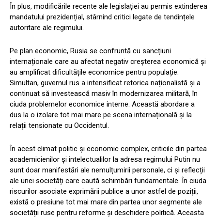
În plus, modificările recente ale legislației au permis extinderea
mandatului prezidențial, stârnind critici legate de tendințele
autoritare ale regimului.
Pe plan economic, Rusia se confruntă cu sancțiuni
internaționale care au afectat negativ creșterea economică și
au amplificat dificultățile economice pentru populație.
Simultan, guvernul rus a intensificat retorica naționalistă și a
continuat să investească masiv în modernizarea militară, în
ciuda problemelor economice interne. Această abordare a
dus la o izolare tot mai mare pe scena internațională și la
relații tensionate cu Occidentul.
În acest climat politic și economic complex, criticile din partea
academicienilor și intelectualilor la adresa regimului Putin nu
sunt doar manifestări ale nemulțumirii personale, ci și reflecții
ale unei societăți care caută schimbări fundamentale. În ciuda
riscurilor asociate exprimării publice a unor astfel de poziții,
există o presiune tot mai mare din partea unor segmente ale
societății ruse pentru reforme și deschidere politică. Aceasta