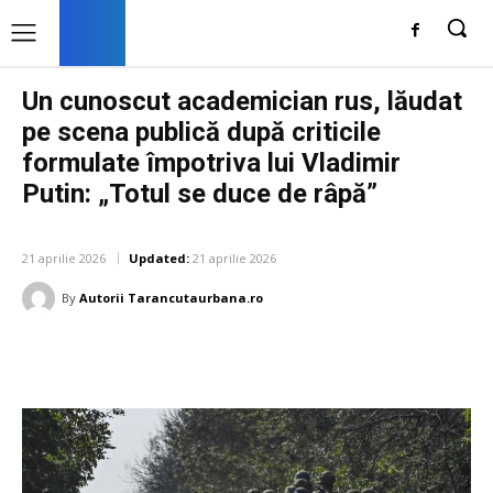
Un cunoscut academician rus, lăudat
pe scena publică după criticile
formulate împotriva lui Vladimir
Putin: „Totul se duce de râpă”
DIVERSE NOUTATI
21 aprilie 2026
Updated:
21 aprilie 2026
By
Autorii Tarancutaurbana.ro
Facebook
Twitter
Pinterest
W