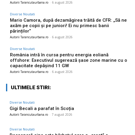
Autorii Tarancutaurbana.ro
-
6 august 2026
Diverse Noutati
Mario Camora, după dezamăgirea trăită de CFR: „Să ne
axăm pe copii și pe juniori! Ei nu primesc banii
părinților”
Autorii Tarancutaurbana.ro
-
6 august 2026
Diverse Noutati
România intră în cursa pentru energia eoliană
offshore: Executivul sugerează șase zone marine cu o
capacitate depășind 11 GW
Autorii Tarancutaurbana.ro
-
6 august 2026
ULTIMELE STIRI:
Diverse Noutati
Gigi Becali a parafat în Scoția
Autorii Tarancutaurbana.ro
-
7 august 2026
Diverse Noutati