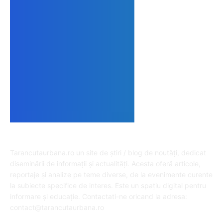
DESPRE NOI
Tarancutaurbana.ro un site de știri / blog de noutăți, dedicat
diseminării de informații și actualități. Acesta oferă articole,
reportaje și analize pe teme diverse, de la evenimente curente
la subiecte specifice de interes. Este un spațiu digital pentru
informare și educație. Contactati-ne oricand la adresa:
contact@tarancutaurbana.ro