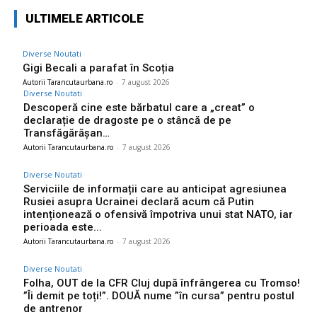
ULTIMELE ARTICOLE
Diverse Noutati
Gigi Becali a parafat în Scoția
Autorii Tarancutaurbana.ro
-
7 august 2026
Diverse Noutati
Descoperă cine este bărbatul care a „creat” o
declarație de dragoste pe o stâncă de pe
Transfăgărășan…
Autorii Tarancutaurbana.ro
-
7 august 2026
Diverse Noutati
Serviciile de informații care au anticipat agresiunea
Rusiei asupra Ucrainei declară acum că Putin
intenționează o ofensivă împotriva unui stat NATO, iar
perioada este...
Autorii Tarancutaurbana.ro
-
7 august 2026
Diverse Noutati
Folha, OUT de la CFR Cluj după înfrângerea cu Tromso!
”Îi demit pe toți!”. DOUĂ nume ”în cursa” pentru postul
de antrenor