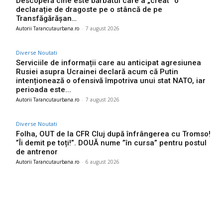
Descoperă cine este bărbatul care a „creat” o
declarație de dragoste pe o stâncă de pe
Transfăgărășan…
Autorii Tarancutaurbana.ro
-
7 august 2026
Diverse Noutati
Serviciile de informații care au anticipat agresiunea
Rusiei asupra Ucrainei declară acum că Putin
intenționează o ofensivă împotriva unui stat NATO, iar
perioada este...
Autorii Tarancutaurbana.ro
-
7 august 2026
Diverse Noutati
Folha, OUT de la CFR Cluj după înfrângerea cu Tromso!
”Îi demit pe toți!”. DOUĂ nume ”în cursa” pentru postul
de antrenor
Autorii Tarancutaurbana.ro
-
6 august 2026