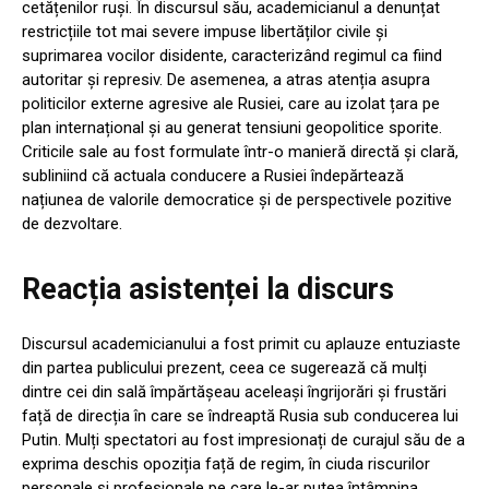
cetățenilor ruși. În discursul său, academicianul a denunțat
restricțiile tot mai severe impuse libertăților civile și
suprimarea vocilor disidente, caracterizând regimul ca fiind
autoritar și represiv. De asemenea, a atras atenția asupra
politicilor externe agresive ale Rusiei, care au izolat țara pe
plan internațional și au generat tensiuni geopolitice sporite.
Criticile sale au fost formulate într-o manieră directă și clară,
subliniind că actuala conducere a Rusiei îndepărtează
națiunea de valorile democratice și de perspectivele pozitive
de dezvoltare.
Reacția asistenței la discurs
Discursul academicianului a fost primit cu aplauze entuziaste
din partea publicului prezent, ceea ce sugerează că mulți
dintre cei din sală împărtășeau aceleași îngrijorări și frustări
față de direcția în care se îndreaptă Rusia sub conducerea lui
Putin. Mulți spectatori au fost impresionați de curajul său de a
exprima deschis opoziția față de regim, în ciuda riscurilor
personale și profesionale pe care le-ar putea întâmpina.