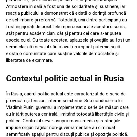
Atmosfera în sală a fost una de solidaritate și susținere, iar
reacția publicului a demonstrat că există o dorință profundă
de schimbare și reformă. Totodată, unii dintre participanți au
fost îngrijorați de posibilele repercusiuni ale acestui discurs,
atât pentru academician, cât și pentru cei care s-ar putea
asocia cu el. Cu toate acestea, aplauzele și ovațiile au fost un
semn clar că mesajul său a avut un impact puternic și că
există o comunitate care susține valorile democratice și
libertatea de exprimare.
Contextul politic actual în Rusia
În Rusia, cadrul politic actual este caracterizat de o serie de
provocări și tensiuni interne și externe. Sub conducerea lui
Vladimir Putin, guvernul a implementat o serie de măsuri care
au întărit puterea centrală, limitând totodată libertățile civile și
politice. Controlul sever asupra mass-media și restricțiile
impuse organizațiilor non-guvernamentale au diminuat
semnificativ spațiul pentru discuții publice și opoziție politică.