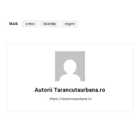
TAGS
critici
libertăți
regim
Autorii Tarancutaurbana.ro
https://tarancutaurbana.ro
Facebook
Twitter
Pinterest
W