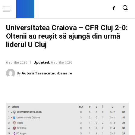
Universitatea Craiova – CFR Cluj 2-0:
Oltenii au reușit să ajungă din urmă
liderul U Cluj
DIVERSE NOUTATI
6 aprilie 2026
Updated:
6 aprilie 2026
By
Autorii Tarancutaurbana.ro
Facebook
Twitter
Pinterest
W