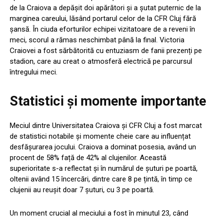
de la Craiova a depășit doi apărători și a şutat puternic de la
marginea careului, lăsând portarul celor de la CFR Cluj fără
șansă. În ciuda eforturilor echipei vizitatoare de a reveni în
meci, scorul a rămas neschimbat până la final. Victoria
Craiovei a fost sărbătorită cu entuziasm de fanii prezenți pe
stadion, care au creat o atmosferă electrică pe parcursul
întregului meci.
Statistici și momente importante
Meciul dintre Universitatea Craiova și CFR Cluj a fost marcat
de statistici notabile și momente cheie care au influențat
desfășurarea jocului. Craiova a dominat posesia, având un
procent de 58% față de 42% al clujenilor. Această
superioritate s-a reflectat și în numărul de șuturi pe poartă,
oltenii având 15 încercări, dintre care 8 pe țintă, în timp ce
clujenii au reușit doar 7 șuturi, cu 3 pe poartă.
Un moment crucial al meciului a fost în minutul 23, când