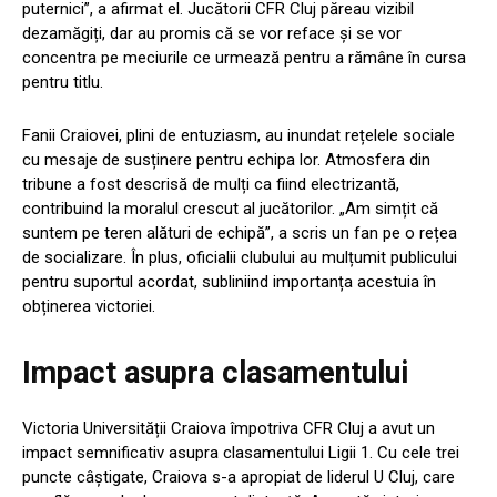
puternici”, a afirmat el. Jucătorii CFR Cluj păreau vizibil
dezamăgiți, dar au promis că se vor reface și se vor
concentra pe meciurile ce urmează pentru a rămâne în cursa
pentru titlu.
Fanii Craiovei, plini de entuziasm, au inundat rețelele sociale
cu mesaje de susținere pentru echipa lor. Atmosfera din
tribune a fost descrisă de mulți ca fiind electrizantă,
contribuind la moralul crescut al jucătorilor. „Am simțit că
suntem pe teren alături de echipă”, a scris un fan pe o rețea
de socializare. În plus, oficialii clubului au mulțumit publicului
pentru suportul acordat, subliniind importanța acestuia în
obținerea victoriei.
Impact asupra clasamentului
Victoria Universității Craiova împotriva CFR Cluj a avut un
impact semnificativ asupra clasamentului Ligii 1. Cu cele trei
puncte câștigate, Craiova s-a apropiat de liderul U Cluj, care