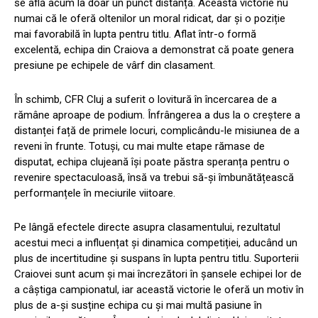
se află acum la doar un punct distanță. Această victorie nu
numai că le oferă oltenilor un moral ridicat, dar și o poziție
mai favorabilă în lupta pentru titlu. Aflat într-o formă
excelentă, echipa din Craiova a demonstrat că poate genera
presiune pe echipele de vârf din clasament.
În schimb, CFR Cluj a suferit o lovitură în încercarea de a
rămâne aproape de podium. Înfrângerea a dus la o creștere a
distanței față de primele locuri, complicându-le misiunea de a
reveni în frunte. Totuși, cu mai multe etape rămase de
disputat, echipa clujeană își poate păstra speranța pentru o
revenire spectaculoasă, însă va trebui să-și îmbunătățească
performanțele în meciurile viitoare.
Pe lângă efectele directe asupra clasamentului, rezultatul
acestui meci a influențat și dinamica competiției, aducând un
plus de incertitudine și suspans în lupta pentru titlu. Suporterii
Craiovei sunt acum și mai încrezători în șansele echipei lor de
a câștiga campionatul, iar această victorie le oferă un motiv în
plus de a-și susține echipa cu și mai multă pasiune în