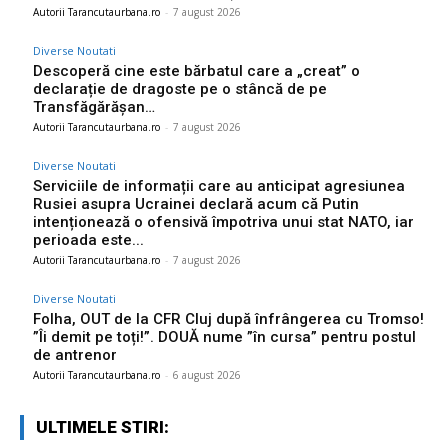
Autorii Tarancutaurbana.ro
-
7 august 2026
Diverse Noutati
Descoperă cine este bărbatul care a „creat” o
declarație de dragoste pe o stâncă de pe
Transfăgărășan…
Autorii Tarancutaurbana.ro
-
7 august 2026
Diverse Noutati
Serviciile de informații care au anticipat agresiunea
Rusiei asupra Ucrainei declară acum că Putin
intenționează o ofensivă împotriva unui stat NATO, iar
perioada este...
Autorii Tarancutaurbana.ro
-
7 august 2026
Diverse Noutati
Folha, OUT de la CFR Cluj după înfrângerea cu Tromso!
”Îi demit pe toți!”. DOUĂ nume ”în cursa” pentru postul
de antrenor
Autorii Tarancutaurbana.ro
-
6 august 2026
ULTIMELE STIRI: