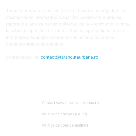
DESPRE NOI
Tarancutaurbana.ro un site de știri / blog de noutăți, dedicat
diseminării de informații și actualități. Acesta oferă articole,
reportaje și analize pe teme diverse, de la evenimente curente
la subiecte specifice de interes. Este un spațiu digital pentru
informare și educație. Contactati-ne oricand la adresa:
contact@tarancutaurbana.ro
Contacteaza-ne:
contact@tarancutaurbana.ro
URMARESTE-NE
Contact www.tarancutaurbana.ro
Politica de cookies (GDPR)
Politică de confidențialitate