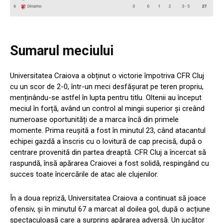
Sumarul meciului
Universitatea Craiova a obținut o victorie împotriva CFR Cluj
cu un scor de 2-0, într-un meci desfășurat pe teren propriu,
menținându-se astfel în lupta pentru titlu. Oltenii au început
meciul în forță, având un control al mingii superior și creând
numeroase oportunități de a marca încă din primele
momente. Prima reușită a fost în minutul 23, când atacantul
echipei gazdă a înscris cu o lovitură de cap precisă, după o
centrare provenită din partea dreaptă. CFR Cluj a încercat să
raspundă, însă apărarea Craiovei a fost solidă, respingând cu
succes toate încercările de atac ale clujenilor.
În a doua repriză, Universitatea Craiova a continuat să joace
ofensiv, și în minutul 67 a marcat al doilea gol, după o acțiune
spectaculoasă care a surprins apărarea adversă. Un jucător