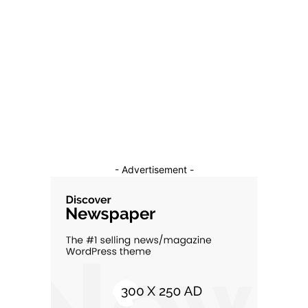
Afaceri si Industrii
39
Sanatate / Hobby
18
Auto
16
Constructii
11
Cultura si Entertainment
10
- Advertisement -