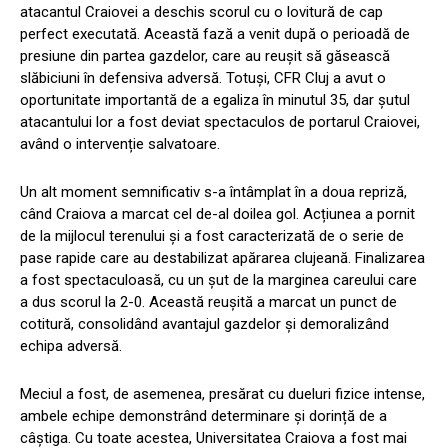
atacantul Craiovei a deschis scorul cu o lovitură de cap
perfect executată. Această fază a venit după o perioadă de
presiune din partea gazdelor, care au reușit să găsească
slăbiciuni în defensiva adversă. Totuși, CFR Cluj a avut o
oportunitate importantă de a egaliza în minutul 35, dar șutul
atacantului lor a fost deviat spectaculos de portarul Craiovei,
având o intervenție salvatoare.
Un alt moment semnificativ s-a întâmplat în a doua repriză,
când Craiova a marcat cel de-al doilea gol. Acțiunea a pornit
de la mijlocul terenului și a fost caracterizată de o serie de
pase rapide care au destabilizat apărarea clujeană. Finalizarea
a fost spectaculoasă, cu un șut de la marginea careului care
a dus scorul la 2-0. Această reușită a marcat un punct de
cotitură, consolidând avantajul gazdelor și demoralizând
echipa adversă.
Meciul a fost, de asemenea, presărat cu dueluri fizice intense,
ambele echipe demonstrând determinare și dorință de a
câștiga. Cu toate acestea, Universitatea Craiova a fost mai