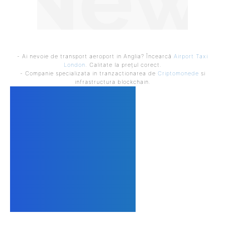
- Ai nevoie de transport aeroport in Anglia? Încearcă
Airport Taxi
London
. Calitate la prețul corect.
- Companie specializata in tranzactionarea de
Criptomonede
si
infrastructura blockchain.