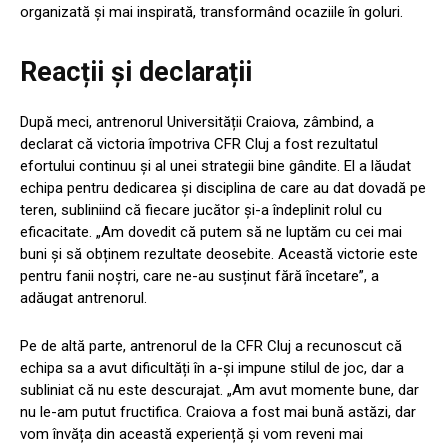
organizată și mai inspirată, transformând ocaziile în goluri.
Reacții și declarații
După meci, antrenorul Universității Craiova, zâmbind, a
declarat că victoria împotriva CFR Cluj a fost rezultatul
efortului continuu și al unei strategii bine gândite. El a lăudat
echipa pentru dedicarea și disciplina de care au dat dovadă pe
teren, subliniind că fiecare jucător și-a îndeplinit rolul cu
eficacitate. „Am dovedit că putem să ne luptăm cu cei mai
buni și să obținem rezultate deosebite. Această victorie este
pentru fanii noștri, care ne-au susținut fără încetare”, a
adăugat antrenorul.
Pe de altă parte, antrenorul de la CFR Cluj a recunoscut că
echipa sa a avut dificultăți în a-și impune stilul de joc, dar a
subliniat că nu este descurajat. „Am avut momente bune, dar
nu le-am putut fructifica. Craiova a fost mai bună astăzi, dar
vom învăța din această experiență și vom reveni mai