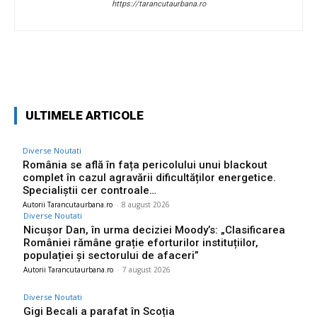
https://tarancutaurbana.ro
Facebook
Twitter
Pinterest
W
ULTIMELE ARTICOLE
Diverse Noutati
România se află în fața pericolului unui blackout
complet în cazul agravării dificultăților energetice.
Specialiștii cer controale…
Autorii Tarancutaurbana.ro
-
8 august 2026
Diverse Noutati
Nicușor Dan, în urma deciziei Moody’s: „Clasificarea
României rămâne grație eforturilor instituțiilor,
populației și sectorului de afaceri”
Autorii Tarancutaurbana.ro
-
7 august 2026
Diverse Noutati
Gigi Becali a parafat în Scoția