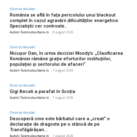
Diverse Noutati
România se află în fața pericolului unui blackout
complet în cazul agravării dificultăților energetice.
Specialiștii cer controale…
Autorii Tarancutaurbana.ro
-
8 august 2026
Diverse Noutati
Nicușor Dan, în urma deciziei Moody’s: „Clasificarea
României rămâne grație eforturilor instituțiilor,
populației și sectorului de afaceri”
Autorii Tarancutaurbana.ro
-
7 august 2026
Diverse Noutati
Gigi Becali a parafat în Scoția
Autorii Tarancutaurbana.ro
-
7 august 2026
Diverse Noutati
Descoperă cine este bărbatul care a „creat” o
declarație de dragoste pe o stâncă de pe
Transfăgărășan…
Autorii Tarancutaurbana.ro
-
7 august 2026