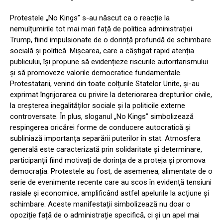
Protestele „No Kings” s-au născut ca o reacție la
nemulțumirile tot mai mari față de politica administrației
Trump, fiind impulsionate de o dorință profundă de schimbare
socială și politică. Mișcarea, care a câștigat rapid atenția
publicului, își propune să evidențieze riscurile autoritarismului
și să promoveze valorile democratice fundamentale.
Protestatarii, venind din toate colțurile Statelor Unite, și-au
exprimat îngrijorarea cu privire la deteriorarea drepturilor civile,
la creșterea inegalităților sociale și la politicile externe
controversate. În plus, sloganul „No Kings” simbolizează
respingerea oricărei forme de conducere autocratică și
subliniază importanța separării puterilor în stat. Atmosfera
generală este caracterizată prin solidaritate și determinare,
participanții fiind motivați de dorința de a proteja și promova
democrația. Protestele au fost, de asemenea, alimentate de o
serie de evenimente recente care au scos în evidență tensiuni
rasiale și economice, amplificând astfel apelurile la acțiune și
schimbare. Aceste manifestații simbolizează nu doar o
opoziție față de o administrație specifică, ci și un apel mai