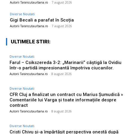
Autorii Tarancutaurbana.ro
-
7 august 2026
Diverse Noutati
Gigi Becali a parafat în Scoția
Autorii Tarancutaurbana.ro
-
7 august 2026
ULTIMELE STIRI:
Diverse Noutati
Farul – Csikszereda 3-2: „Marinarii” câștigă la Ovidiu
într-o partidă impresionantă împotriva ciucanilor.
Autorii Tarancutaurbana.ro
-
8 august 2026
Diverse Noutati
CFR Cluj a finalizat un contract cu Marius Șumudică »
Comentariile lui Varga și toate informațiile despre
contract
Autorii Tarancutaurbana.ro
-
8 august 2026
Diverse Noutati
Cristi Chivu și-a împărtășit perspectiva onestă după