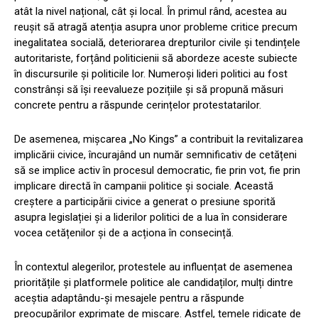
atât la nivel național, cât și local. În primul rând, acestea au
reușit să atragă atenția asupra unor probleme critice precum
inegalitatea socială, deteriorarea drepturilor civile și tendințele
autoritariste, forțând politicienii să abordeze aceste subiecte
în discursurile și politicile lor. Numeroși lideri politici au fost
constrânși să își reevalueze pozițiile și să propună măsuri
concrete pentru a răspunde cerințelor protestatarilor.
De asemenea, mișcarea „No Kings” a contribuit la revitalizarea
implicării civice, încurajând un număr semnificativ de cetățeni
să se implice activ în procesul democratic, fie prin vot, fie prin
implicare directă în campanii politice și sociale. Această
creștere a participării civice a generat o presiune sporită
asupra legislației și a liderilor politici de a lua în considerare
vocea cetățenilor și de a acționa în consecință.
În contextul alegerilor, protestele au influențat de asemenea
prioritățile și platformele politice ale candidaților, mulți dintre
aceștia adaptându-și mesajele pentru a răspunde
preocupărilor exprimate de mișcare. Astfel, temele ridicate de