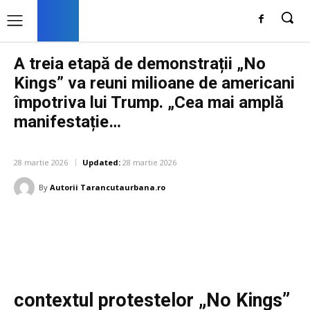
A treia etapă de demonstrații „No
Kings” va reuni milioane de americani
împotriva lui Trump. „Cea mai amplă
manifestație…
DIVERSE NOUTATI
28 martie 2026
Updated:
28 martie 2026
By
Autorii Tarancutaurbana.ro
Facebook
Twitter
Pinterest
W
contextul protestelor „No Kings”