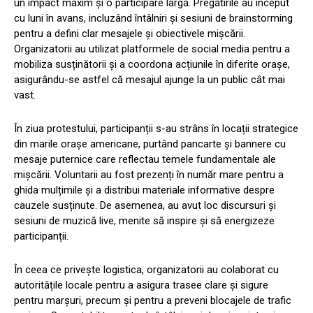
un impact maxim și o participare largă. Pregătirile au început
cu luni în avans, incluzând întâlniri și sesiuni de brainstorming
pentru a defini clar mesajele și obiectivele mișcării.
Organizatorii au utilizat platformele de social media pentru a
mobiliza susținătorii și a coordona acțiunile în diferite orașe,
asigurându-se astfel că mesajul ajunge la un public cât mai
vast.
În ziua protestului, participanții s-au strâns în locații strategice
din marile orașe americane, purtând pancarte și bannere cu
mesaje puternice care reflectau temele fundamentale ale
mișcării. Voluntarii au fost prezenți în număr mare pentru a
ghida mulțimile și a distribui materiale informative despre
cauzele susținute. De asemenea, au avut loc discursuri și
sesiuni de muzică live, menite să inspire și să energizeze
participanții.
În ceea ce privește logistica, organizatorii au colaborat cu
autoritățile locale pentru a asigura trasee clare și sigure
pentru marșuri, precum și pentru a preveni blocajele de trafic