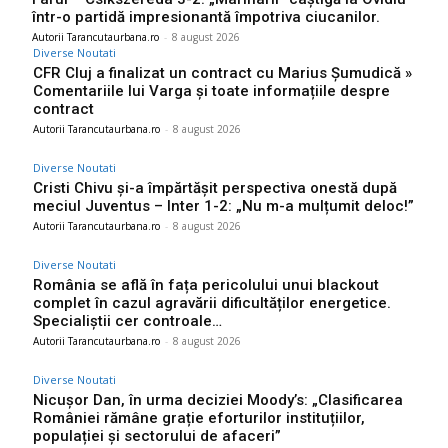
într-o partidă impresionantă împotriva ciucanilor.
Autorii Tarancutaurbana.ro
-
8 august 2026
Diverse Noutati
CFR Cluj a finalizat un contract cu Marius Șumudică »
Comentariile lui Varga și toate informațiile despre
contract
Autorii Tarancutaurbana.ro
-
8 august 2026
Diverse Noutati
Cristi Chivu și-a împărtășit perspectiva onestă după
meciul Juventus – Inter 1-2: „Nu m-a mulțumit deloc!”
Autorii Tarancutaurbana.ro
-
8 august 2026
Diverse Noutati
România se află în fața pericolului unui blackout
complet în cazul agravării dificultăților energetice.
Specialiștii cer controale…
Autorii Tarancutaurbana.ro
-
8 august 2026
Diverse Noutati
Nicușor Dan, în urma deciziei Moody’s: „Clasificarea
României rămâne grație eforturilor instituțiilor,
populației și sectorului de afaceri”