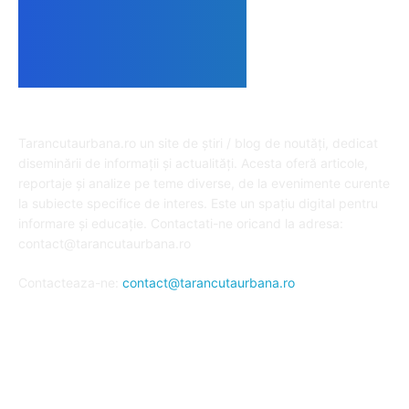
DESPRE NOI
Tarancutaurbana.ro un site de știri / blog de noutăți, dedicat
diseminării de informații și actualități. Acesta oferă articole,
reportaje și analize pe teme diverse, de la evenimente curente
la subiecte specifice de interes. Este un spațiu digital pentru
informare și educație. Contactati-ne oricand la adresa:
contact@tarancutaurbana.ro
Contacteaza-ne:
contact@tarancutaurbana.ro
URMARESTE-NE