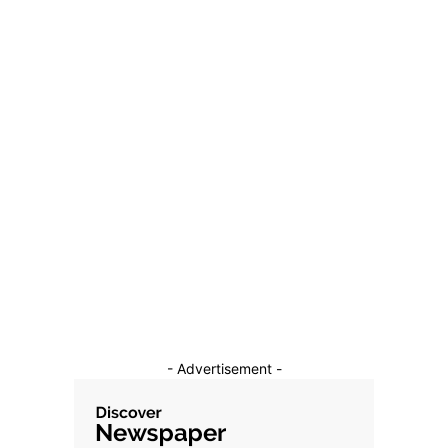
Incident la Mar-a-Lago: un bărbat a fost ucis prin împușcare
după o accesare ilegală a terenului lui Trump
22 februarie 2026
Categorii
Diverse Noutati
1148
Afaceri si Industrii
39
Sanatate / Hobby
18
Auto
16
Constructii
11
Cultura si Entertainment
10
- Advertisement -