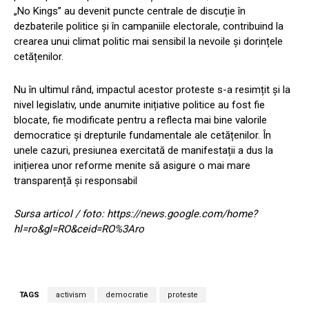
„No Kings” au devenit puncte centrale de discuție în
dezbaterile politice și în campaniile electorale, contribuind la
crearea unui climat politic mai sensibil la nevoile și dorințele
cetățenilor.
Nu în ultimul rând, impactul acestor proteste s-a resimțit și la
nivel legislativ, unde anumite inițiative politice au fost fie
blocate, fie modificate pentru a reflecta mai bine valorile
democratice și drepturile fundamentale ale cetățenilor. În
unele cazuri, presiunea exercitată de manifestații a dus la
inițierea unor reforme menite să asigure o mai mare
transparență și responsabil
Sursa articol / foto: https://news.google.com/home?
hl=ro&gl=RO&ceid=RO%3Aro
TAGS
activism
democratie
proteste