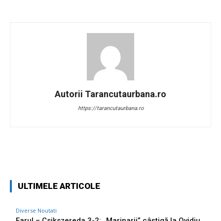
Autorii Tarancutaurbana.ro
https://tarancutaurbana.ro
Facebook
Twitter
Pinterest
W
ULTIMELE ARTICOLE
Diverse Noutati
Farul – Csikszereda 3-2: „Marinarii” câștigă la Ovidiu