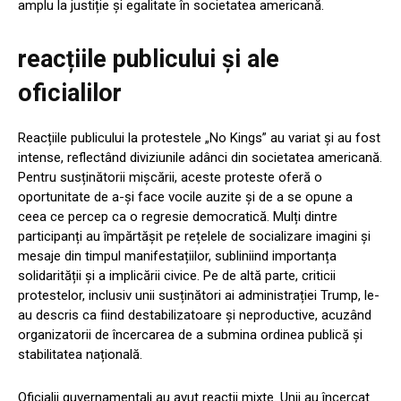
amplu la justiție și egalitate în societatea americană.
reacțiile publicului și ale
oficialilor
Reacțiile publicului la protestele „No Kings” au variat și au fost
intense, reflectând diviziunile adânci din societatea americană.
Pentru susținătorii mișcării, aceste proteste oferă o
oportunitate de a-și face vocile auzite și de a se opune a
ceea ce percep ca o regresie democratică. Mulți dintre
participanți au împărtășit pe rețelele de socializare imagini și
mesaje din timpul manifestațiilor, subliniind importanța
solidarității și a implicării civice. Pe de altă parte, criticii
protestelor, inclusiv unii susținători ai administrației Trump, le-
au descris ca fiind destabilizatoare și neproductive, acuzând
organizatorii de încercarea de a submina ordinea publică și
stabilitatea națională.
Oficialii guvernamentali au avut reacții mixte. Unii au încercat