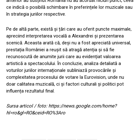
anterior au susținut România nu au acordat niciun punct, ceea
ce indică o posibilă schimbare în preferințele lor muzicale sau
în strategia juriilor respective.
Pe de altă parte, există și țări care au oferit puncte maximale,
apreciind interpretarea vocală a Alexandrei și prezentarea
scenică. Aceasta arată că, deși nu a fost apreciată universal,
prestația României a reușit să atragă atenția și să fie
recunoscută de anumite jurii care au evidențiat valoarea
artistică a spectacolului. În concluzie, analiza detaliată a
voturilor juriilor internaționale subliniază provocările și
complexitatea procesului de votare la Eurovision, unde nu
doar calitatea muzicală, ci și factori culturali și politici pot
influența rezultatul final.
Sursa articol / foto: https://news.google.com/home?
hl=ro&gl=RO&ceid=RO%3Aro