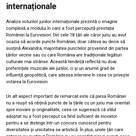
internaționale
Analiza voturilor juriilor internaționale prezintă o imagine
complexă a modului în care a fost percepută prestația
României la Eurovision. Din cele 18 țări ale căror juriu au avut
ocazia să acorde puncte României, doar câteva au decis să
susțină Alexandra, majoritatea punctelor provenind din partea
țărilor vecine sau cu care România are tradiționale legături
culturale mai strânse. Această tendință reflectă nu doar
preferințele muzicale ale juriilor, ci și un anumit grad de
influență geopolitică, care adesea intervine în ceea ce privește
votarea la Eurovision.
Un alt aspect important de remarcat este că piesa României
nu a reușit să obțină puncte de la țările cu un juriu mai orientat
spre inovare și originalitate, ceea ce sugerează că stilul
adoptat nu a fost perceput ca fiind suficient de inovator
pentru a se distinge într-un concurs cunoscut pentru
diversitatea și unicitatea sa artistică. În plus, unele țări care