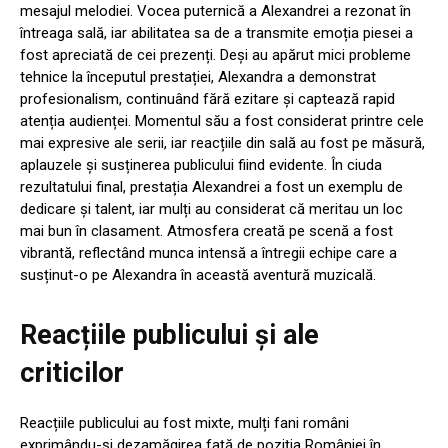
mesajul melodiei. Vocea puternică a Alexandrei a rezonat în
întreaga sală, iar abilitatea sa de a transmite emoția piesei a
fost apreciată de cei prezenți. Deși au apărut mici probleme
tehnice la începutul prestației, Alexandra a demonstrat
profesionalism, continuând fără ezitare și captează rapid
atenția audienței. Momentul său a fost considerat printre cele
mai expresive ale serii, iar reacțiile din sală au fost pe măsură,
aplauzele și susținerea publicului fiind evidente. În ciuda
rezultatului final, prestația Alexandrei a fost un exemplu de
dedicare și talent, iar mulți au considerat că meritau un loc
mai bun în clasament. Atmosfera creată pe scenă a fost
vibrantă, reflectând munca intensă a întregii echipe care a
susținut-o pe Alexandra în această aventură muzicală.
Reacțiile publicului și ale
criticilor
Reacțiile publicului au fost mixte, mulți fani români
exprimându-și dezamăgirea față de poziția României în