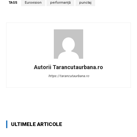
TAGS
Eurovision
performanță
punctaj
Autorii Tarancutaurbana.ro
https://tarancutaurbana.ro
Facebook
Twitter
Pinterest
W
ULTIMELE ARTICOLE