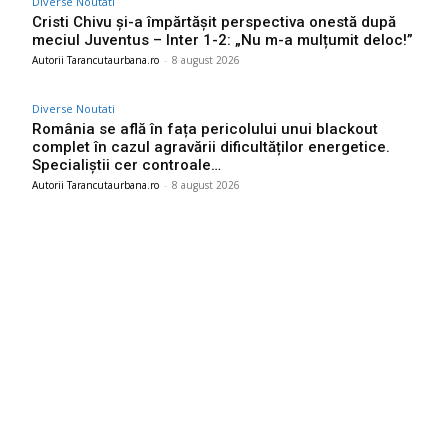
Diverse Noutati
Cristi Chivu și-a împărtășit perspectiva onestă după
meciul Juventus – Inter 1-2: „Nu m-a mulțumit deloc!”
Autorii Tarancutaurbana.ro
-
8 august 2026
Diverse Noutati
România se află în fața pericolului unui blackout
complet în cazul agravării dificultăților energetice.
Specialiștii cer controale…
Autorii Tarancutaurbana.ro
-
8 august 2026
Ultimele postari:
Farul – Csikszereda 3-2: „Marinarii” câștigă la Ovidiu într-o
partidă impresionantă împotriva ciucanilor.
8 august 2026