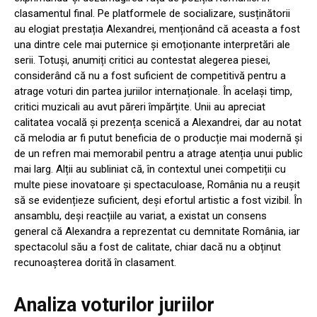
clasamentul final. Pe platformele de socializare, susținătorii
au elogiat prestația Alexandrei, menționând că aceasta a fost
una dintre cele mai puternice și emoționante interpretări ale
serii. Totuși, anumiți critici au contestat alegerea piesei,
considerând că nu a fost suficient de competitivă pentru a
atrage voturi din partea juriilor internaționale. În același timp,
critici muzicali au avut păreri împărțite. Unii au apreciat
calitatea vocală și prezența scenică a Alexandrei, dar au notat
că melodia ar fi putut beneficia de o producție mai modernă și
de un refren mai memorabil pentru a atrage atenția unui public
mai larg. Alții au subliniat că, în contextul unei competiții cu
multe piese inovatoare și spectaculoase, România nu a reușit
să se evidențieze suficient, deși efortul artistic a fost vizibil. În
ansamblu, deși reacțiile au variat, a existat un consens
general că Alexandra a reprezentat cu demnitate România, iar
spectacolul său a fost de calitate, chiar dacă nu a obținut
recunoașterea dorită în clasament.
Analiza voturilor juriilor