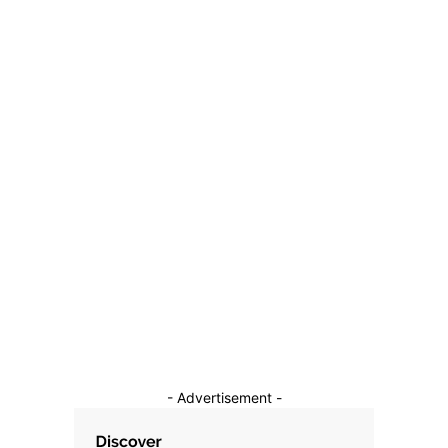
„Viața își croiește drumul”: O femeie a adus pe lume un
copil printre dărâmături în vremea operațiunilor de salvare
a supraviețuitorilor…
26 iunie 2026
Categorii
Diverse Noutati
1148
Afaceri si Industrii
39
Sanatate / Hobby
18
Auto
16
Constructii
11
Cultura si Entertainment
10
- Advertisement -