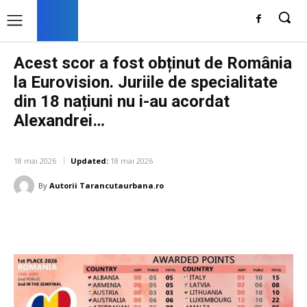
Acest scor a fost obținut de România
la Eurovision. Juriile de specialitate
din 18 națiuni nu i-au acordat
Alexandrei…
DIVERSE NOUTATI
18 mai 2026
Updated:
18 mai 2026
By
Autorii Tarancutaurbana.ro
Facebook
Twitter
Pinterest
W