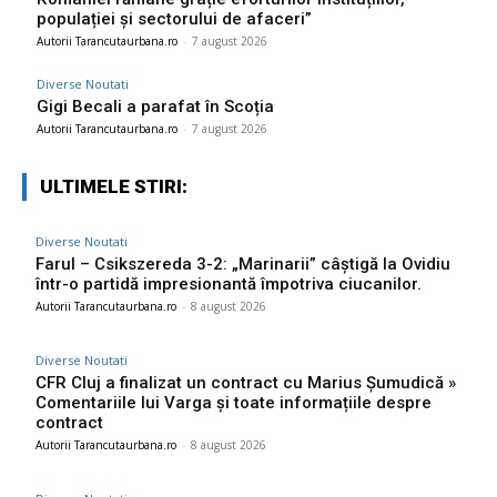
populației și sectorului de afaceri”
Autorii Tarancutaurbana.ro
-
7 august 2026
Diverse Noutati
Gigi Becali a parafat în Scoția
Autorii Tarancutaurbana.ro
-
7 august 2026
ULTIMELE STIRI:
Diverse Noutati
Farul – Csikszereda 3-2: „Marinarii” câștigă la Ovidiu
într-o partidă impresionantă împotriva ciucanilor.
Autorii Tarancutaurbana.ro
-
8 august 2026
Diverse Noutati
CFR Cluj a finalizat un contract cu Marius Șumudică »
Comentariile lui Varga și toate informațiile despre
contract
Autorii Tarancutaurbana.ro
-
8 august 2026