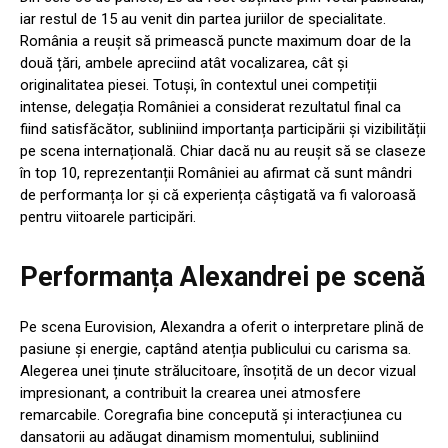
iar restul de 15 au venit din partea juriilor de specialitate.
România a reușit să primească puncte maximum doar de la
două țări, ambele apreciind atât vocalizarea, cât și
originalitatea piesei. Totuși, în contextul unei competiții
intense, delegația României a considerat rezultatul final ca
fiind satisfăcător, subliniind importanța participării și vizibilității
pe scena internațională. Chiar dacă nu au reușit să se claseze
în top 10, reprezentanții României au afirmat că sunt mândri
de performanța lor și că experiența câștigată va fi valoroasă
pentru viitoarele participări.
Performanța Alexandrei pe scenă
Pe scena Eurovision, Alexandra a oferit o interpretare plină de
pasiune și energie, captând atenția publicului cu carisma sa.
Alegerea unei ținute strălucitoare, însoțită de un decor vizual
impresionant, a contribuit la crearea unei atmosfere
remarcabile. Coregrafia bine concepută și interacțiunea cu
dansatorii au adăugat dinamism momentului, subliniind