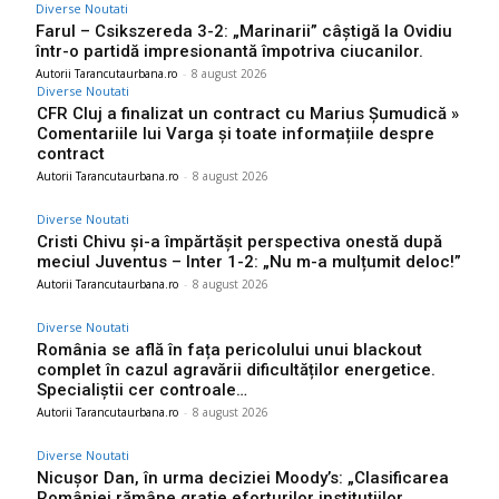
Diverse Noutati
Farul – Csikszereda 3-2: „Marinarii” câștigă la Ovidiu
într-o partidă impresionantă împotriva ciucanilor.
Autorii Tarancutaurbana.ro
-
8 august 2026
Diverse Noutati
CFR Cluj a finalizat un contract cu Marius Șumudică »
Comentariile lui Varga și toate informațiile despre
contract
Autorii Tarancutaurbana.ro
-
8 august 2026
Diverse Noutati
Cristi Chivu și-a împărtășit perspectiva onestă după
meciul Juventus – Inter 1-2: „Nu m-a mulțumit deloc!”
Autorii Tarancutaurbana.ro
-
8 august 2026
Diverse Noutati
România se află în fața pericolului unui blackout
complet în cazul agravării dificultăților energetice.
Specialiștii cer controale…
Autorii Tarancutaurbana.ro
-
8 august 2026
Diverse Noutati
Nicușor Dan, în urma deciziei Moody’s: „Clasificarea
României rămâne grație eforturilor instituțiilor,