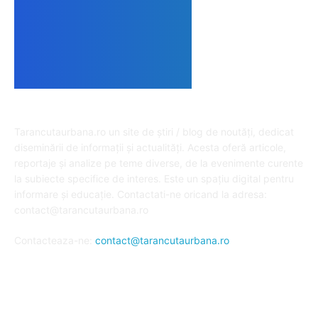
DESPRE NOI
Tarancutaurbana.ro un site de știri / blog de noutăți, dedicat
diseminării de informații și actualități. Acesta oferă articole,
reportaje și analize pe teme diverse, de la evenimente curente
la subiecte specifice de interes. Este un spațiu digital pentru
informare și educație. Contactati-ne oricand la adresa:
contact@tarancutaurbana.ro
Contacteaza-ne:
contact@tarancutaurbana.ro
URMARESTE-NE