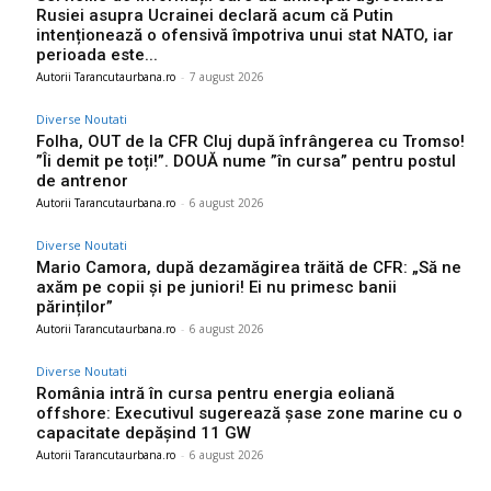
Rusiei asupra Ucrainei declară acum că Putin
intenționează o ofensivă împotriva unui stat NATO, iar
perioada este...
Autorii Tarancutaurbana.ro
-
7 august 2026
Diverse Noutati
Folha, OUT de la CFR Cluj după înfrângerea cu Tromso!
”Îi demit pe toți!”. DOUĂ nume ”în cursa” pentru postul
de antrenor
Autorii Tarancutaurbana.ro
-
6 august 2026
Diverse Noutati
Mario Camora, după dezamăgirea trăită de CFR: „Să ne
axăm pe copii și pe juniori! Ei nu primesc banii
părinților”
Autorii Tarancutaurbana.ro
-
6 august 2026
Diverse Noutati
România intră în cursa pentru energia eoliană
offshore: Executivul sugerează șase zone marine cu o
capacitate depășind 11 GW
Autorii Tarancutaurbana.ro
-
6 august 2026