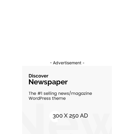
Sanatate / Hobby
18
Auto
16
Constructii
11
Cultura si Entertainment
10
- Advertisement -