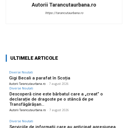
Autorii Tarancutaurbana.ro
https://tarancutaurbana.ro
Facebook
Twitter
Pinterest
W
ULTIMELE ARTICOLE
Diverse Noutati
Gigi Becali a parafat în Scoția
Autorii Tarancutaurbana.ro
-
7 august 2026
Diverse Noutati
Descoperă cine este bărbatul care a „creat” o
declarație de dragoste pe o stâncă de pe
Transfăgărășan…
Autorii Tarancutaurbana.ro
-
7 august 2026
Diverse Noutati
Serviciile de informații care au anticipat agresiunea