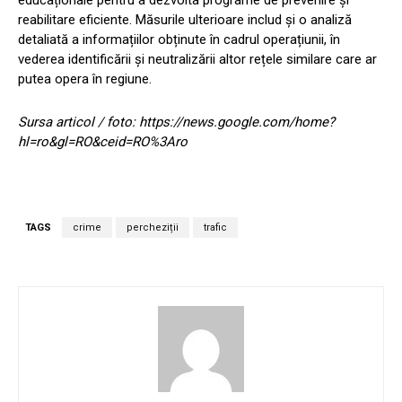
educaționale pentru a dezvolta programe de prevenire și
reabilitare eficiente. Măsurile ulterioare includ și o analiză
detaliată a informațiilor obținute în cadrul operațiunii, în
vederea identificării și neutralizării altor rețele similare care ar
putea opera în regiune.
Sursa articol / foto: https://news.google.com/home?
hl=ro&gl=RO&ceid=RO%3Aro
TAGS
crime
percheziții
trafic