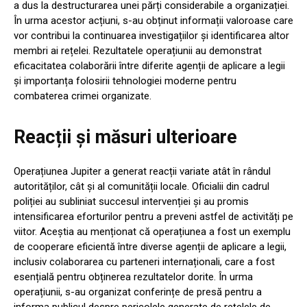
a dus la destructurarea unei părți considerabile a organizației.
În urma acestor acțiuni, s-au obținut informații valoroase care
vor contribui la continuarea investigațiilor și identificarea altor
membri ai rețelei. Rezultatele operațiunii au demonstrat
eficacitatea colaborării între diferite agenții de aplicare a legii
și importanța folosirii tehnologiei moderne pentru
combaterea crimei organizate.
Reacții și măsuri ulterioare
Operațiunea Jupiter a generat reacții variate atât în rândul
autorităților, cât și al comunității locale. Oficialii din cadrul
poliției au subliniat succesul intervenției și au promis
intensificarea eforturilor pentru a preveni astfel de activități pe
viitor. Aceștia au menționat că operațiunea a fost un exemplu
de cooperare eficientă între diverse agenții de aplicare a legii,
inclusiv colaborarea cu parteneri internaționali, care a fost
esențială pentru obținerea rezultatelor dorite. În urma
operațiunii, s-au organizat conferințe de presă pentru a