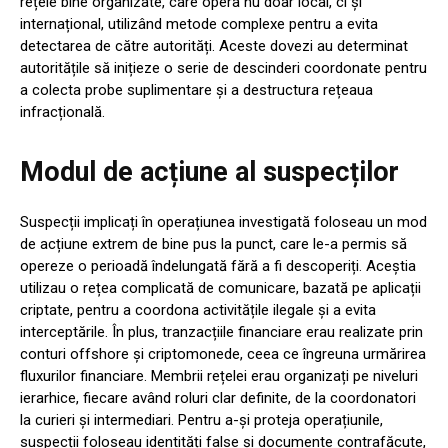
rețele bine organizate, care opera nu doar local, ci și
internațional, utilizând metode complexe pentru a evita
detectarea de către autorități. Aceste dovezi au determinat
autoritățile să inițieze o serie de descinderi coordonate pentru
a colecta probe suplimentare și a destructura rețeaua
infracțională.
Modul de acțiune al suspecților
Suspecții implicați în operațiunea investigată foloseau un mod
de acțiune extrem de bine pus la punct, care le-a permis să
opereze o perioadă îndelungată fără a fi descoperiți. Aceștia
utilizau o rețea complicată de comunicare, bazată pe aplicații
criptate, pentru a coordona activitățile ilegale și a evita
interceptările. În plus, tranzacțiile financiare erau realizate prin
conturi offshore și criptomonede, ceea ce îngreuna urmărirea
fluxurilor financiare. Membrii rețelei erau organizați pe niveluri
ierarhice, fiecare având roluri clar definite, de la coordonatori
la curieri și intermediari. Pentru a-și proteja operațiunile,
suspecții foloseau identități false și documente contrafăcute,