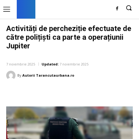
Activități de percheziție efectuate de
către polițiști ca parte a operațiunii
Jupiter
DIVERSE NOUTATI
7 noiembrie 2025
Updated:
7 noiembrie 2025
By
Autorii Tarancutaurbana.ro
Facebook
Twitter
Pinterest
W