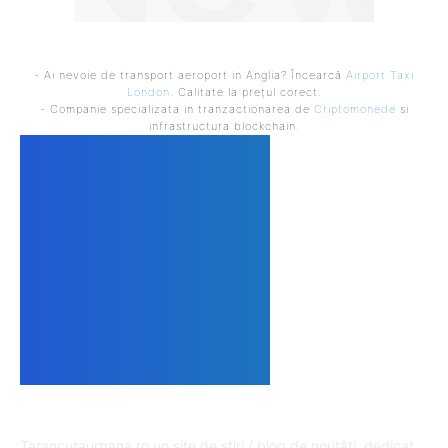
- Ai nevoie de transport aeroport in Anglia? Încearcă
Airport Taxi
London
. Calitate la prețul corect.
- Companie specializata in tranzactionarea de
Criptomonede
si
infrastructura blockchain.
DESPRE NOI
Tarancutaurbana.ro un site de știri / blog de noutăți, dedicat