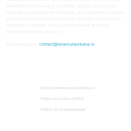
diseminării de informații și actualități. Acesta oferă articole,
reportaje și analize pe teme diverse, de la evenimente curente
la subiecte specifice de interes. Este un spațiu digital pentru
informare și educație. Contactati-ne oricand la adresa:
contact@tarancutaurbana.ro
Contacteaza-ne:
contact@tarancutaurbana.ro
URMARESTE-NE
Contact www.tarancutaurbana.ro
Politica de cookies (GDPR)
Politică de confidențialitate