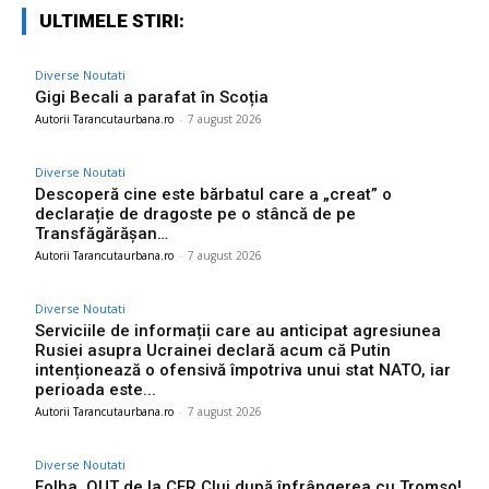
ULTIMELE STIRI:
Diverse Noutati
Gigi Becali a parafat în Scoția
Autorii Tarancutaurbana.ro
-
7 august 2026
Diverse Noutati
Descoperă cine este bărbatul care a „creat” o
declarație de dragoste pe o stâncă de pe
Transfăgărășan…
Autorii Tarancutaurbana.ro
-
7 august 2026
Diverse Noutati
Serviciile de informații care au anticipat agresiunea
Rusiei asupra Ucrainei declară acum că Putin
intenționează o ofensivă împotriva unui stat NATO, iar
perioada este...
Autorii Tarancutaurbana.ro
-
7 august 2026
Diverse Noutati
Folha, OUT de la CFR Cluj după înfrângerea cu Tromso!