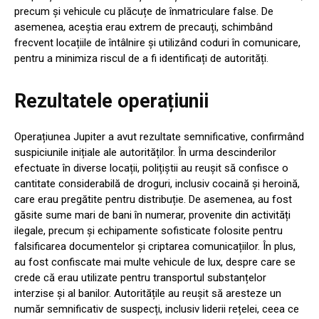
precum și vehicule cu plăcuțe de înmatriculare false. De
asemenea, aceștia erau extrem de precauți, schimbând
frecvent locațiile de întâlnire și utilizând coduri în comunicare,
pentru a minimiza riscul de a fi identificați de autorități.
Rezultatele operațiunii
Operațiunea Jupiter a avut rezultate semnificative, confirmând
suspiciunile inițiale ale autorităților. În urma descinderilor
efectuate în diverse locații, polițiștii au reușit să confisce o
cantitate considerabilă de droguri, inclusiv cocaină și heroină,
care erau pregătite pentru distribuție. De asemenea, au fost
găsite sume mari de bani în numerar, provenite din activități
ilegale, precum și echipamente sofisticate folosite pentru
falsificarea documentelor și criptarea comunicațiilor. În plus,
au fost confiscate mai multe vehicule de lux, despre care se
crede că erau utilizate pentru transportul substanțelor
interzise și al banilor. Autoritățile au reușit să aresteze un
număr semnificativ de suspecți, inclusiv liderii rețelei, ceea ce