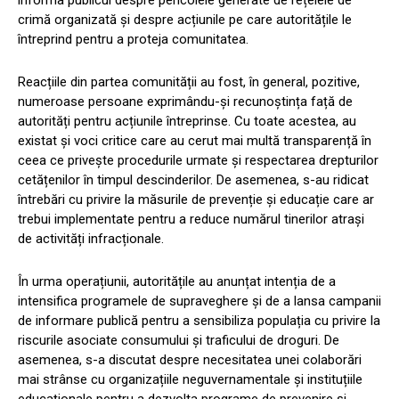
informa publicul despre pericolele generate de rețelele de
crimă organizată și despre acțiunile pe care autoritățile le
întreprind pentru a proteja comunitatea.
Reacțiile din partea comunității au fost, în general, pozitive,
numeroase persoane exprimându-și recunoștința față de
autorități pentru acțiunile întreprinse. Cu toate acestea, au
existat și voci critice care au cerut mai multă transparență în
ceea ce privește procedurile urmate și respectarea drepturilor
cetățenilor în timpul descinderilor. De asemenea, s-au ridicat
întrebări cu privire la măsurile de prevenție și educație care ar
trebui implementate pentru a reduce numărul tinerilor atrași
de activități infracționale.
În urma operațiunii, autoritățile au anunțat intenția de a
intensifica programele de supraveghere și de a lansa campanii
de informare publică pentru a sensibiliza populația cu privire la
riscurile asociate consumului și traficului de droguri. De
asemenea, s-a discutat despre necesitatea unei colaborări
mai strânse cu organizațiile neguvernamentale și instituțiile