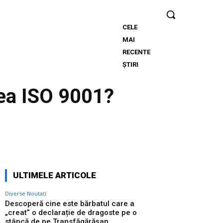
CELE
Descoperă cine
MAI
este bărbatul
RECENTE
care a „creat” o
ȘTIRI
declarație de
dragoste pe o
rea ISO 9001?
stâncă de pe
Transfăgărășan…
Twitter
Pinterest
WhatsApp
ULTIMELE ARTICOLE
Diverse Noutati
Descoperă cine este bărbatul care a
„creat” o declarație de dragoste pe o
stâncă de pe Transfăgărășan…