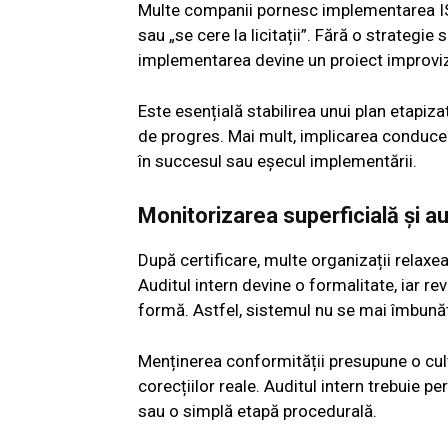
Multe companii pornesc implementarea ISO 
sau „se cere la licitații”. Fără o strategie 
implementarea devine un proiect improviz
Este esențială stabilirea unui plan etapizat
de progres. Mai mult, implicarea conducer
în succesul sau eșecul implementării.
Monitorizarea superficială și au
După certificare, multe organizații relaxe
Auditul intern devine o formalitate, iar r
formă. Astfel, sistemul nu se mai îmbună
Menținerea conformității presupune o cult
corecțiilor reale. Auditul intern trebuie 
sau o simplă etapă procedurală.