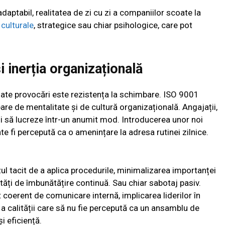
adaptabil, realitatea de zi cu zi a companiilor scoate la
,
culturale
, strategice sau chiar psihologice, care pot
 inerția organizațională
mate provocări este rezistența la schimbare. ISO 9001
re de mentalitate și de cultură organizațională. Angajații,
uiți să lucreze într-un anumit mod. Introducerea unor noi
ate fi percepută ca o amenințare la adresa rutinei zilnice.
ul tacit de a aplica procedurile, minimalizarea importanței
vități de îmbunătățire continuă. Sau chiar sabotaj pasiv.
 coerent de comunicare internă, implicarea liderilor în
i a calității care să nu fie percepută ca un ansamblu de
i eficiență.