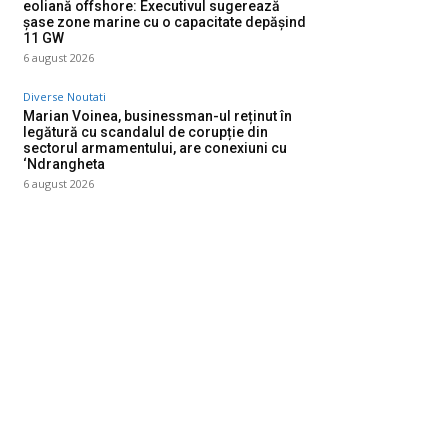
eoliană offshore: Executivul sugerează
șase zone marine cu o capacitate depășind
11 GW
6 august 2026
Diverse Noutati
Marian Voinea, businessman-ul reținut în
legătură cu scandalul de corupție din
sectorul armamentului, are conexiuni cu
‘Ndrangheta
6 august 2026