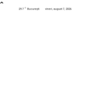
C
29.7
București
vineri, august 7, 2026