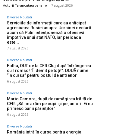
Autorii Tarancutaurbana.ro
-
7 august 2026
Diverse Noutati
Serviciile de informații care au anticipat
agresiunea Rusiei asupra Ucrainei declară
acum că Putin intenționează o ofensivă
împotriva unui stat NATO, iar perioada
este...
7 august 2026
Diverse Noutati
Folha, OUT de la CFR Cluj după înfrângerea
cu Tromso! ”Îi demit pe toți!”. DOUĂ nume
”în cursa” pentru postul de antrenor
6 august 2026
Diverse Noutati
Mario Camora, după dezamăgirea trăită de
CFR: „Să ne axăm pe copii și pe juniori! Ei nu
primesc banii părinților”
6 august 2026
Diverse Noutati
România intră în cursa pentru energia