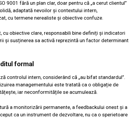
9001 fără un plan clar, doar pentru că „a cerut clientul”
solidă, adaptată nevoilor și contextului intern,
at, cu termene nerealiste și obiective confuze.
, cu obiective clare, responsabili bine definiți și indicatori
ii și susținerea sa activă reprezintă un factor determinant
ditul formal
ază controlul intern, considerând că „au bifat standardul”.
evizuirea managementului este tratată ca o obligație de
tățește, iar neconformitățile se acumulează.
ură a monitorizării permanente, a feedbackului onest și a
perceput ca un instrument de dezvoltare, nu ca o sperietoare