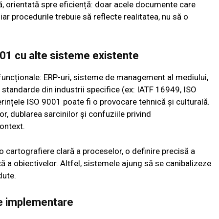
, orientată spre eficiență: doar acele documente care
ar procedurile trebuie să reflecte realitatea, nu să o
001 cu alte sisteme existente
 funcționale: ERP-uri, sisteme de management al mediului,
u standarde din industrii specifice (ex: IATF 16949, ISO
ințele ISO 9001 poate fi o provocare tehnică și culturală.
r, dublarea sarcinilor și confuziile privind
context.
o cartografiere clară a proceselor, o definire precisă a
că a obiectivelor. Altfel, sistemele ajung să se canibalizeze
dute.
de implementare