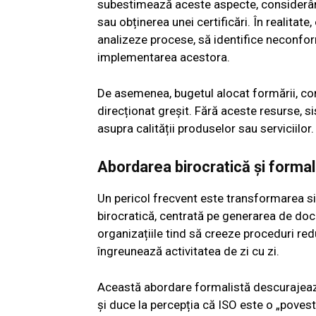
subestimează aceste aspecte, considerâ
sau obținerea unei certificări. În realita
analizeze procese, să identifice neconfor
implementarea acestora.
De asemenea, bugetul alocat formării, con
direcționat greșit. Fără aceste resurse, s
asupra calității produselor sau serviciilor.
Abordarea birocratică și forma
Un pericol frecvent este transformarea si
birocratică, centrată pe generarea de doc
organizațiile tind să creeze proceduri red
îngreunează activitatea de zi cu zi.
Această abordare formalistă descurajează 
și duce la percepția că ISO este o „povest