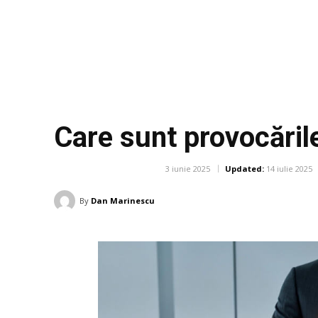
Care sunt provocări
3 iunie 2025
Updated:
14 iulie 2025
AFACERI SI INDUSTRII
By
Dan Marinescu