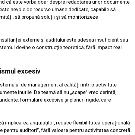
nd că este vorba doar despre redactarea unor documente
te, este nevoie de resurse umane dedicate, capabile să
mități, să propună soluții și să monitorizeze
sultanței externe și auditului este adesea insuficient sau
istemul devine o construcție teoretică, fără impact real
lismul excesiv
stemului de management al calității într-o activitate
umente inutile. De teamă să nu „scape” vreo cerință,
undante, formulare excesive și planuri rigide, care
implicarea angajaților, reduce flexibilitatea operațională
e pentru auditori”, fără valoare pentru activitatea concretă.