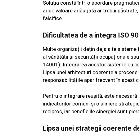
Soluția constă într-o abordare pragmatică
aduc valoare adăugată ar trebui păstrate, i
falsifice.
Dificultatea de a integra ISO 9
Multe organizații dețin deja alte sisteme
al sănătății și securității ocupaționale sa
14001). Integrarea acestor sisteme cu cer
Lipsa unei arhitecturi coerente a proceselo
responsabilitățile apar frecvent în acest 
Pentru o integrare reușită, este necesară 
indicatorilor comuni și o aliniere strategi
reciproc, iar beneficiile sinergiei sunt pier
Lipsa unei strategii coerente 