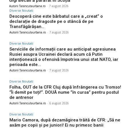
Gigi Becali a parafat în Scoția
Autorii Tarancutaurbana.ro
-
7 august 2026
Diverse Noutati
Descoperă cine este bărbatul care a „creat” o
declarație de dragoste pe o stâncă de pe
Transfăgărășan…
Autorii Tarancutaurbana.ro
-
7 august 2026
Diverse Noutati
Serviciile de informații care au anticipat agresiunea
Rusiei asupra Ucrainei declară acum că Putin
intenționează o ofensivă împotriva unui stat NATO, iar
perioada este...
Autorii Tarancutaurbana.ro
-
7 august 2026
Diverse Noutati
Folha, OUT de la CFR Cluj după înfrângerea cu Tromso!
”Îi demit pe toți!”. DOUĂ nume ”în cursa” pentru postul
de antrenor
Autorii Tarancutaurbana.ro
-
6 august 2026
Diverse Noutati
Mario Camora, după dezamăgirea trăită de CFR: „Să ne
axăm pe copii și pe juniori! Ei nu primesc banii