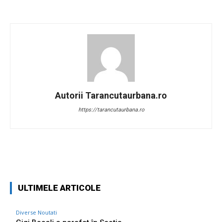
Autorii Tarancutaurbana.ro
https://tarancutaurbana.ro
Facebook
Twitter
Pinterest
W
ULTIMELE ARTICOLE
Diverse Noutati