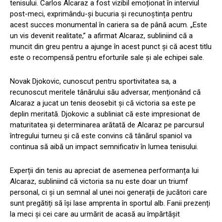
tenisului. Carlos Alcaraz a fost vizibil emoționat în interviul
post-meci, exprimându-și bucuria și recunoștința pentru
acest succes monumental în cariera sa de până acum. „Este
un vis devenit realitate,” a afirmat Alcaraz, subliniind că a
muncit din greu pentru a ajunge în acest punct și că acest titlu
este o recompensă pentru eforturile sale și ale echipei sale.
Novak Djokovic, cunoscut pentru sportivitatea sa, a
recunoscut meritele tânărului său adversar, menționând că
Alcaraz a jucat un tenis deosebit și că victoria sa este pe
deplin meritată. Djokovic a subliniat că este impresionat de
maturitatea și determinarea arătată de Alcaraz pe parcursul
întregului turneu și că este convins că tânărul spaniol va
continua să aibă un impact semnificativ în lumea tenisului.
Experții din tenis au apreciat de asemenea performanța lui
Alcaraz, subliniind că victoria sa nu este doar un triumf
personal, ci și un semnal al unei noi generații de jucători care
sunt pregătiți să își lase amprenta în sportul alb. Fanii prezenți
la meci și cei care au urmărit de acasă au împărtășit