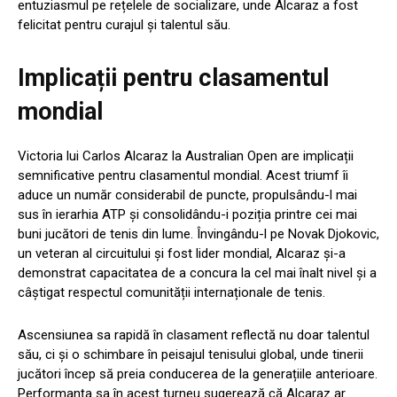
entuziasmul pe rețelele de socializare, unde Alcaraz a fost
felicitat pentru curajul și talentul său.
Implicații pentru clasamentul
mondial
Victoria lui Carlos Alcaraz la Australian Open are implicații
semnificative pentru clasamentul mondial. Acest triumf îi
aduce un număr considerabil de puncte, propulsându-l mai
sus în ierarhia ATP și consolidându-i poziția printre cei mai
buni jucători de tenis din lume. Învingându-l pe Novak Djokovic,
un veteran al circuitului și fost lider mondial, Alcaraz și-a
demonstrat capacitatea de a concura la cel mai înalt nivel și a
câștigat respectul comunității internaționale de tenis.
Ascensiunea sa rapidă în clasament reflectă nu doar talentul
său, ci și o schimbare în peisajul tenisului global, unde tinerii
jucători încep să preia conducerea de la generațiile anterioare.
Performanța sa în acest turneu sugerează că Alcaraz ar