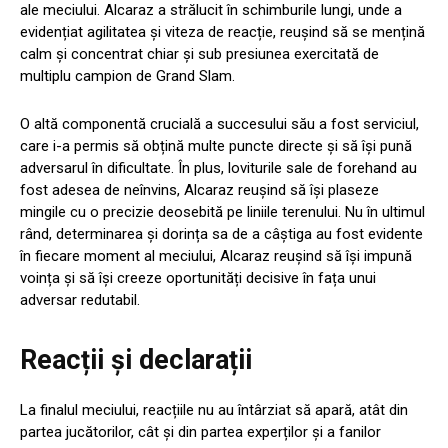
ale meciului. Alcaraz a strălucit în schimburile lungi, unde a
evidențiat agilitatea și viteza de reacție, reușind să se mențină
calm și concentrat chiar și sub presiunea exercitată de
multiplu campion de Grand Slam.
O altă componentă crucială a succesului său a fost serviciul,
care i-a permis să obțină multe puncte directe și să își pună
adversarul în dificultate. În plus, loviturile sale de forehand au
fost adesea de neînvins, Alcaraz reușind să își plaseze
mingile cu o precizie deosebită pe liniile terenului. Nu în ultimul
rând, determinarea și dorința sa de a câștiga au fost evidente
în fiecare moment al meciului, Alcaraz reușind să își impună
voința și să își creeze oportunități decisive în fața unui
adversar redutabil.
Reacții și declarații
La finalul meciului, reacțiile nu au întârziat să apară, atât din
partea jucătorilor, cât și din partea experților și a fanilor