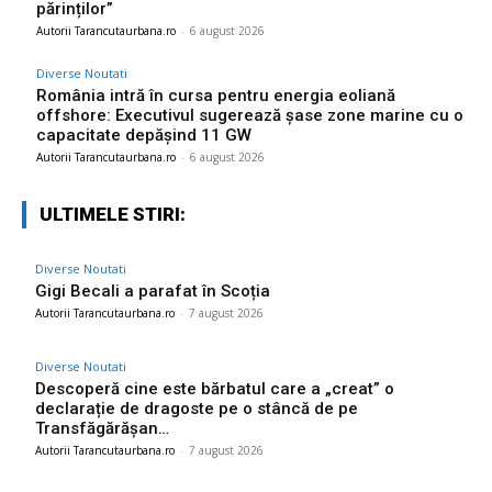
părinților”
Autorii Tarancutaurbana.ro
-
6 august 2026
Diverse Noutati
România intră în cursa pentru energia eoliană
offshore: Executivul sugerează șase zone marine cu o
capacitate depășind 11 GW
Autorii Tarancutaurbana.ro
-
6 august 2026
ULTIMELE STIRI:
Diverse Noutati
Gigi Becali a parafat în Scoția
Autorii Tarancutaurbana.ro
-
7 august 2026
Diverse Noutati
Descoperă cine este bărbatul care a „creat” o
declarație de dragoste pe o stâncă de pe
Transfăgărășan…
Autorii Tarancutaurbana.ro
-
7 august 2026