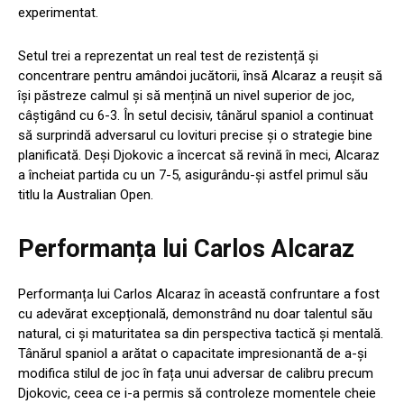
experimentat.
Setul trei a reprezentat un real test de rezistență și
concentrare pentru amândoi jucătorii, însă Alcaraz a reușit să
își păstreze calmul și să mențină un nivel superior de joc,
câștigând cu 6-3. În setul decisiv, tânărul spaniol a continuat
să surprindă adversarul cu lovituri precise și o strategie bine
planificată. Deși Djokovic a încercat să revină în meci, Alcaraz
a încheiat partida cu un 7-5, asigurându-și astfel primul său
titlu la Australian Open.
Performanța lui Carlos Alcaraz
Performanța lui Carlos Alcaraz în această confruntare a fost
cu adevărat excepțională, demonstrând nu doar talentul său
natural, ci și maturitatea sa din perspectiva tactică și mentală.
Tânărul spaniol a arătat o capacitate impresionantă de a-și
modifica stilul de joc în fața unui adversar de calibru precum
Djokovic, ceea ce i-a permis să controleze momentele cheie