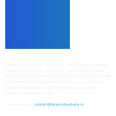
DESPRE NOI
Tarancutaurbana.ro un site de știri / blog de noutăți, dedicat
diseminării de informații și actualități. Acesta oferă articole,
reportaje și analize pe teme diverse, de la evenimente curente
la subiecte specifice de interes. Este un spațiu digital pentru
informare și educație. Contactati-ne oricand la adresa:
contact@tarancutaurbana.ro
Contacteaza-ne:
contact@tarancutaurbana.ro