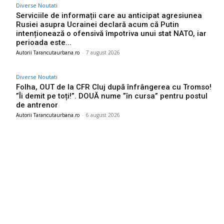
Diverse Noutati
Serviciile de informații care au anticipat agresiunea
Rusiei asupra Ucrainei declară acum că Putin
intenționează o ofensivă împotriva unui stat NATO, iar
perioada este...
Autorii Tarancutaurbana.ro
-
7 august 2026
Diverse Noutati
Folha, OUT de la CFR Cluj după înfrângerea cu Tromso!
”Îi demit pe toți!”. DOUĂ nume ”în cursa” pentru postul
de antrenor
Autorii Tarancutaurbana.ro
-
6 august 2026
Ultimele postari:
Gigi Becali a parafat în Scoția