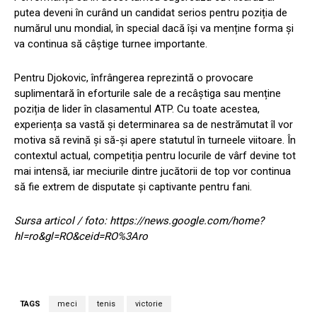
putea deveni în curând un candidat serios pentru poziția de
numărul unu mondial, în special dacă își va menține forma și
va continua să câștige turnee importante.
Pentru Djokovic, înfrângerea reprezintă o provocare
suplimentară în eforturile sale de a recâștiga sau menține
poziția de lider în clasamentul ATP. Cu toate acestea,
experiența sa vastă și determinarea sa de nestrămutat îl vor
motiva să revină și să-și apere statutul în turneele viitoare. În
contextul actual, competiția pentru locurile de vârf devine tot
mai intensă, iar meciurile dintre jucătorii de top vor continua
să fie extrem de disputate și captivante pentru fani.
Sursa articol / foto: https://news.google.com/home?
hl=ro&gl=RO&ceid=RO%3Aro
TAGS
meci
tenis
victorie