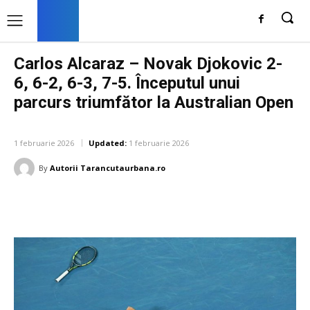
Carlos Alcaraz – Novak Djokovic 2-
6, 6-2, 6-3, 7-5. Începutul unui
parcurs triumfător la Australian Open
DIVERSE NOUTATI
1 februarie 2026
Updated:
1 februarie 2026
By
Autorii Tarancutaurbana.ro
Facebook
Twitter
Pinterest
W