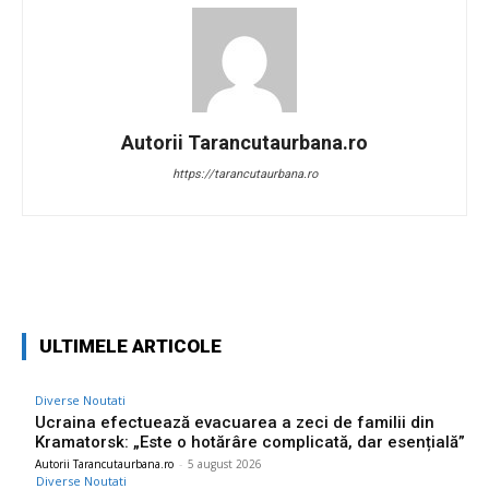
Autorii Tarancutaurbana.ro
https://tarancutaurbana.ro
Facebook
Twitter
Pinterest
W
ULTIMELE ARTICOLE
Diverse Noutati
Ucraina efectuează evacuarea a zeci de familii din
Kramatorsk: „Este o hotărâre complicată, dar esențială”
Autorii Tarancutaurbana.ro
-
5 august 2026
Diverse Noutati