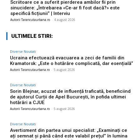
Scriitoare ce a suferit pierderea ambilor fii prin
sinucidere: „Întrebarea «Ce-ar fi fost dacă?» este
specifică ficțiunii” | Interviu
Autorii Tarancutaurbana.ro
-
4 august 2026
ULTIMELE STIRI:
Diverse Noutati
Ucraina efectuează evacuarea a zeci de familii din
Kramatorsk: „Este o hotărâre complicată, dar esențială”
Autorii Tarancutaurbana.ro
-
5 august 2026
Diverse Noutati
Sorin Blejnar, acuzat de influență traficată, beneficiind
de ajutorul Curții de Apel București, în pofida ultimei
hotărâri a CJUE
Autorii Tarancutaurbana.ro
-
5 august 2026
Diverse Noutati
Avertisment din partea unui specialist: „Examinați ce
ați semnat și până când este valabil prețul” în lumina