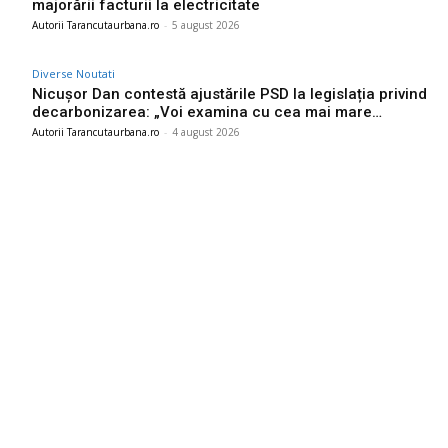
majorării facturii la electricitate
Autorii Tarancutaurbana.ro
-
5 august 2026
Diverse Noutati
Nicușor Dan contestă ajustările PSD la legislația privind
decarbonizarea: „Voi examina cu cea mai mare…
Autorii Tarancutaurbana.ro
-
4 august 2026
Ultimele postari:
Ucraina efectuează evacuarea a zeci de familii din
Kramatorsk: „Este o hotărâre complicată, dar esențială”
5 august 2026
Sorin Blejnar, acuzat de influență traficată, beneficiind de