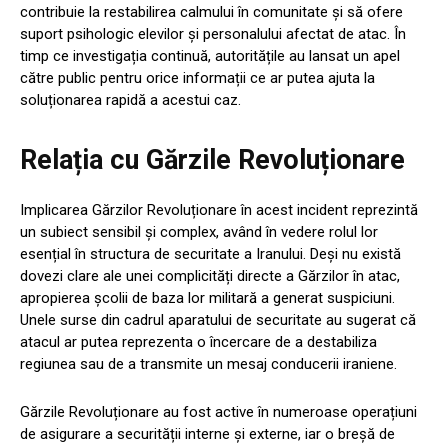
contribuie la restabilirea calmului în comunitate și să ofere
suport psihologic elevilor și personalului afectat de atac. În
timp ce investigația continuă, autoritățile au lansat un apel
către public pentru orice informații ce ar putea ajuta la
soluționarea rapidă a acestui caz.
Relația cu Gărzile Revoluționare
Implicarea Gărzilor Revoluționare în acest incident reprezintă
un subiect sensibil și complex, având în vedere rolul lor
esențial în structura de securitate a Iranului. Deși nu există
dovezi clare ale unei complicități directe a Gărzilor în atac,
apropierea școlii de baza lor militară a generat suspiciuni.
Unele surse din cadrul aparatului de securitate au sugerat că
atacul ar putea reprezenta o încercare de a destabiliza
regiunea sau de a transmite un mesaj conducerii iraniene.
Gărzile Revoluționare au fost active în numeroase operațiuni
de asigurare a securității interne și externe, iar o breșă de