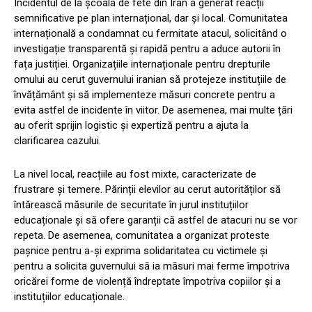
Incidentul de la școala de fete din Iran a generat reacții
semnificative pe plan internațional, dar și local. Comunitatea
internațională a condamnat cu fermitate atacul, solicitând o
investigație transparentă și rapidă pentru a aduce autorii în
fața justiției. Organizațiile internaționale pentru drepturile
omului au cerut guvernului iranian să protejeze instituțiile de
învățământ și să implementeze măsuri concrete pentru a
evita astfel de incidente în viitor. De asemenea, mai multe țări
au oferit sprijin logistic și expertiză pentru a ajuta la
clarificarea cazului.
La nivel local, reacțiile au fost mixte, caracterizate de
frustrare și temere. Părinții elevilor au cerut autorităților să
întărească măsurile de securitate în jurul instituțiilor
educaționale și să ofere garanții că astfel de atacuri nu se vor
repeta. De asemenea, comunitatea a organizat proteste
pașnice pentru a-și exprima solidaritatea cu victimele și
pentru a solicita guvernului să ia măsuri mai ferme împotriva
oricărei forme de violență îndreptate împotriva copiilor și a
instituțiilor educaționale.