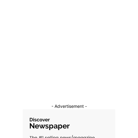
9 mai 2025
Categorii
Diverse Noutati
1135
Afaceri si Industrii
39
Sanatate / Hobby
18
Auto
16
Constructii
11
Cultura si Entertainment
10
- Advertisement -