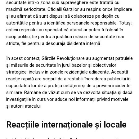
securitate într-o zonă sub supraveghere este tratată cu
maximă seriozitate. Oficialii Gărzilor au respins orice implicare
și au afirmat că sunt dispusi să colaboreze pe deplin cu
autoritățile pentru a identifica persoanele responsabile. Totuși,
criticii regimului au speculat că atacul ar putea fi folosit în
scop politic, fie pentru a justifica măsuri de securitate mai
stricte, fie pentru a descuraja disidența internă.
În acest context, Gărzile Revoluționare au augmentat patrulele
și măsurile de securitate în jurul bazelor și obiectivelor
strategice, inclusiv în zonele rezidențiale adiacente. Această
reacție rapidă are scopul de a restabili încrederea publicului în
capacitatea lor de a proteja cetățenii și de a preveni incidente
similare. Rămâne de văzut cum se va dezvolta situația și dacă
investigațiile în curs vor aduce noi informații privind motivele
și autorii atacului.
Reacțiile internaționale și locale