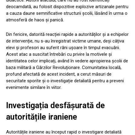
didactice. Autorii atacului, care nu au fost identificați
deocamdată, au folosit dispozitive explozive artizanale pentru
a cauza daune semnificative structurii școlii, lăsând în urma o
atmosferă de haos și panică.
Din fericire, datorită reacției rapide a autorităților și a echipelor
de intervenție, nu s-au înregistrat victime umane, deși câțiva
elevi și profesori au suferit răni ușoare în timpul evacuării.
Acest atac a suscitat întrebări cu privire la motivele și
identitatea celor implicați, având în vedere apropierea școlii de
baza militară a Gărzilor Revoluționare. Comunitatea locală,
profund afectată de acest incident, a cerut măsuri de
securitate sporite și o investigație detaliată pentru a preveni
evenimente similare în viitor.
Investigația desfășurată de
autoritățile iraniene
Autoritățile iraniene au început rapid o investigare detaliată