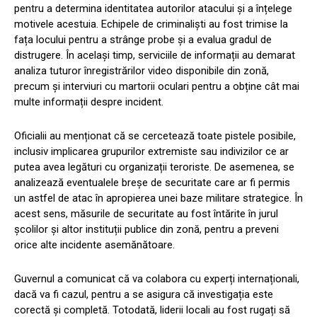
pentru a determina identitatea autorilor atacului și a înțelege
motivele acestuia. Echipele de criminaliști au fost trimise la
fața locului pentru a strânge probe și a evalua gradul de
distrugere. În același timp, serviciile de informații au demarat
analiza tuturor înregistrărilor video disponibile din zonă,
precum și interviuri cu martorii oculari pentru a obține cât mai
multe informații despre incident.
Oficialii au menționat că se cercetează toate pistele posibile,
inclusiv implicarea grupurilor extremiste sau indivizilor ce ar
putea avea legături cu organizații teroriste. De asemenea, se
analizează eventualele breșe de securitate care ar fi permis
un astfel de atac în apropierea unei baze militare strategice. În
acest sens, măsurile de securitate au fost întărite în jurul
școlilor și altor instituții publice din zonă, pentru a preveni
orice alte incidente asemănătoare.
Guvernul a comunicat că va colabora cu experți internaționali,
dacă va fi cazul, pentru a se asigura că investigația este
corectă și completă. Totodată, liderii locali au fost rugați să