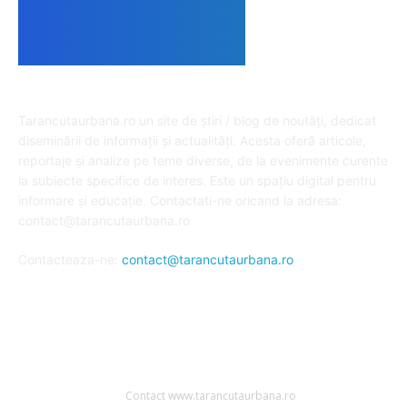
DESPRE NOI
Tarancutaurbana.ro un site de știri / blog de noutăți, dedicat
diseminării de informații și actualități. Acesta oferă articole,
reportaje și analize pe teme diverse, de la evenimente curente
la subiecte specifice de interes. Este un spațiu digital pentru
informare și educație. Contactati-ne oricand la adresa:
contact@tarancutaurbana.ro
Contacteaza-ne:
contact@tarancutaurbana.ro
URMARESTE-NE
Contact www.tarancutaurbana.ro