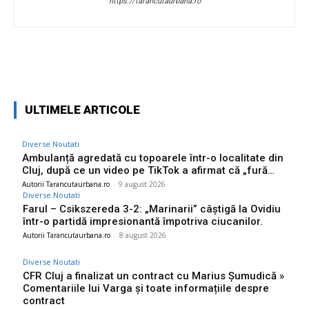
https://tarancutaurbana.ro
Facebook
Twitter
Pinterest
W
ULTIMELE ARTICOLE
Diverse Noutati
Ambulanță agredată cu topoarele într-o localitate din
Cluj, după ce un video pe TikTok a afirmat că „fură…
Autorii Tarancutaurbana.ro
-
9 august 2026
Diverse Noutati
Farul – Csikszereda 3-2: „Marinarii” câștigă la Ovidiu
într-o partidă impresionantă împotriva ciucanilor.
Autorii Tarancutaurbana.ro
-
8 august 2026
Diverse Noutati
CFR Cluj a finalizat un contract cu Marius Șumudică »
Comentariile lui Varga și toate informațiile despre
contract