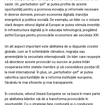
vaste. Un „perturbator-șef” ar putea profita de aceste
oportunități pentru a promova inovația și reformele necesare
în diverse domenii, precum economia digitală, tranziția
energetică și politica socială. De exemplu, un lider cu o viziune
clară despre viitorul digital al Europei ar putea stimula investiții
în infrastructura digitală și în educația tehnologică, pregătind
astfel Europa pentru provocările economice ale secolului XXI.
Un alt aspect important este abilitatea de a răspunde crizelor
globale, cum ar fi schimbările climatice, migrația sau
amenințările la securitate internațională. Un lider care reușește
să abordeze aceste provocări cu succes ar putea întări
cooperarea între statele membre și să consolideze poziția UE
la nivel internațional. În plus, un „perturbator-șef” ar putea
valorifica oportunitățile de a reforma instituțiile europene,
făcându-le mai eficiente și mai transparente.
În concluzie, viitorul Uniunii Europene se va baza în mare parte
pe abilitatea liderilor săi de a transforma provocările în
oportunități. Cu o strategie bine conturată și o conducere