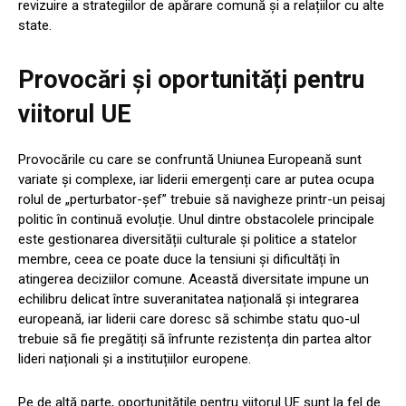
revizuire a strategiilor de apărare comună și a relațiilor cu alte
state.
Provocări și oportunități pentru
viitorul UE
Provocările cu care se confruntă Uniunea Europeană sunt
variate și complexe, iar liderii emergenți care ar putea ocupa
rolul de „perturbator-șef” trebuie să navigheze printr-un peisaj
politic în continuă evoluție. Unul dintre obstacolele principale
este gestionarea diversității culturale și politice a statelor
membre, ceea ce poate duce la tensiuni și dificultăți în
atingerea deciziilor comune. Această diversitate impune un
echilibru delicat între suveranitatea națională și integrarea
europeană, iar liderii care doresc să schimbe statu quo-ul
trebuie să fie pregătiți să înfrunte rezistența din partea altor
lideri naționali și a instituțiilor europene.
Pe de altă parte, oportunitățile pentru viitorul UE sunt la fel de