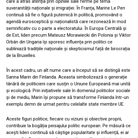
care a atras atenția prin opiniile sale ferme pe tema
suveranității naționale și imigrației. În Franța, Marine Le Pen
continuă să fie o figură puternică în politică, promovând o
agendă eurosceptică și naționalistă care rezonează în mod
semnificativ cu o parte a electoratului. În Europa Centrală și
de Est, lideri precum Mateusz Morawiecki din Polonia și Viktor
Orbán din Ungaria își sporesc influența prin politici ce
subliniază tradițiile naționale și skepticismul față de birocrația
de la Bruxelles.
În acest cadru, un alt nume care a început să se distingă este
Sanna Marin din Finlanda. Aceasta simbolizează o generație
tânără de politicieni care susțin o Uniune Europeană mai unită
și ecologică. Prin inițiativele sale în domeniul politicilor sociale
și de mediu, Marin își propune să transforme Finlanda într-un
exemplu demn de urmat pentru celelalte state membre UE.
Aceste figuri politice, fiecare cu viziuni și obiective proprii,
contribuie la bogăția peisajului politic european. Pe măsură ce
acești lideri continuă să câștige popularitate și influență, ei ar