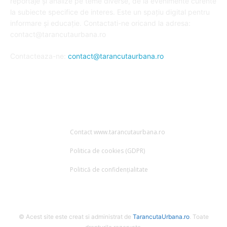
reportaje și analize pe teme diverse, de la evenimente curente
la subiecte specifice de interes. Este un spațiu digital pentru
informare și educație. Contactati-ne oricand la adresa:
contact@tarancutaurbana.ro
Contacteaza-ne:
contact@tarancutaurbana.ro
URMARESTE-NE
Contact www.tarancutaurbana.ro
Politica de cookies (GDPR)
Politică de confidențialitate
© Acest site este creat si administrat de
TarancutaUrbana.ro
. Toate