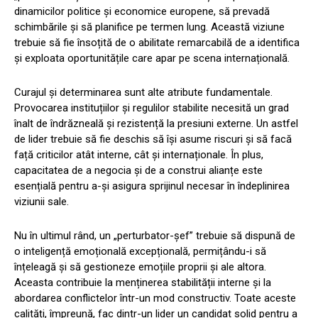
dinamicilor politice și economice europene, să prevadă
schimbările și să planifice pe termen lung. Această viziune
trebuie să fie însoțită de o abilitate remarcabilă de a identifica
și exploata oportunitățile care apar pe scena internațională.
Curajul și determinarea sunt alte atribute fundamentale.
Provocarea instituțiilor și regulilor stabilite necesită un grad
înalt de îndrăzneală și rezistență la presiuni externe. Un astfel
de lider trebuie să fie deschis să își asume riscuri și să facă
față criticilor atât interne, cât și internaționale. În plus,
capacitatea de a negocia și de a construi alianțe este
esențială pentru a-și asigura sprijinul necesar în îndeplinirea
viziunii sale.
Nu în ultimul rând, un „perturbator-șef” trebuie să dispună de
o inteligență emoțională excepțională, permițându-i să
înțeleagă și să gestioneze emoțiile proprii și ale altora.
Aceasta contribuie la menținerea stabilității interne și la
abordarea conflictelor într-un mod constructiv. Toate aceste
calități, împreună, fac dintr-un lider un candidat solid pentru a