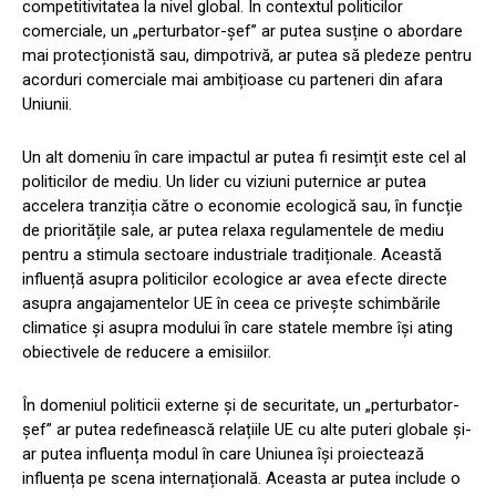
competitivitatea la nivel global. În contextul politicilor
comerciale, un „perturbator-șef” ar putea susține o abordare
mai protecționistă sau, dimpotrivă, ar putea să pledeze pentru
acorduri comerciale mai ambițioase cu parteneri din afara
Uniunii.
Un alt domeniu în care impactul ar putea fi resimțit este cel al
politicilor de mediu. Un lider cu viziuni puternice ar putea
accelera tranziția către o economie ecologică sau, în funcție
de prioritățile sale, ar putea relaxa regulamentele de mediu
pentru a stimula sectoare industriale tradiționale. Această
influență asupra politicilor ecologice ar avea efecte directe
asupra angajamentelor UE în ceea ce privește schimbările
climatice și asupra modului în care statele membre își ating
obiectivele de reducere a emisiilor.
În domeniul politicii externe și de securitate, un „perturbator-
șef” ar putea redefinească relațiile UE cu alte puteri globale și-
ar putea influența modul în care Uniunea își proiectează
influența pe scena internațională. Aceasta ar putea include o