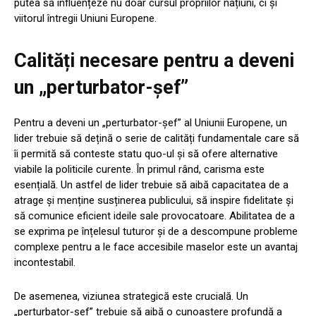
putea să influențeze nu doar cursul propriilor națiuni, ci și
viitorul întregii Uniuni Europene.
Calități necesare pentru a deveni
un „perturbator-șef”
Pentru a deveni un „perturbator-șef” al Uniunii Europene, un
lider trebuie să dețină o serie de calități fundamentale care să
îi permită să conteste statu quo-ul și să ofere alternative
viabile la politicile curente. În primul rând, carisma este
esențială. Un astfel de lider trebuie să aibă capacitatea de a
atrage și menține susținerea publicului, să inspire fidelitate și
să comunice eficient ideile sale provocatoare. Abilitatea de a
se exprima pe înțelesul tuturor și de a descompune probleme
complexe pentru a le face accesibile maselor este un avantaj
incontestabil.
De asemenea, viziunea strategică este crucială. Un
„perturbator-șef” trebuie să aibă o cunoaștere profundă a