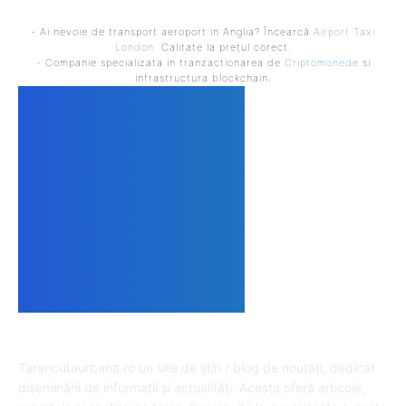
- Ai nevoie de transport aeroport in Anglia? Încearcă
Airport Taxi
London
. Calitate la prețul corect.
- Companie specializata in tranzactionarea de
Criptomonede
si
infrastructura blockchain.
DESPRE NOI
Tarancutaurbana.ro un site de știri / blog de noutăți, dedicat
diseminării de informații și actualități. Acesta oferă articole,