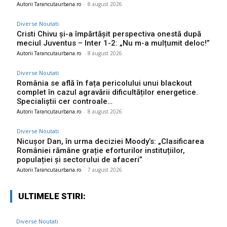
Autorii Tarancutaurbana.ro
-
8 august 2026
Diverse Noutati
Cristi Chivu și-a împărtășit perspectiva onestă după
meciul Juventus – Inter 1-2: „Nu m-a mulțumit deloc!”
Autorii Tarancutaurbana.ro
-
8 august 2026
Diverse Noutati
România se află în fața pericolului unui blackout
complet în cazul agravării dificultăților energetice.
Specialiștii cer controale…
Autorii Tarancutaurbana.ro
-
8 august 2026
Diverse Noutati
Nicușor Dan, în urma deciziei Moody’s: „Clasificarea
României rămâne grație eforturilor instituțiilor,
populației și sectorului de afaceri”
Autorii Tarancutaurbana.ro
-
7 august 2026
ULTIMELE STIRI:
Diverse Noutati