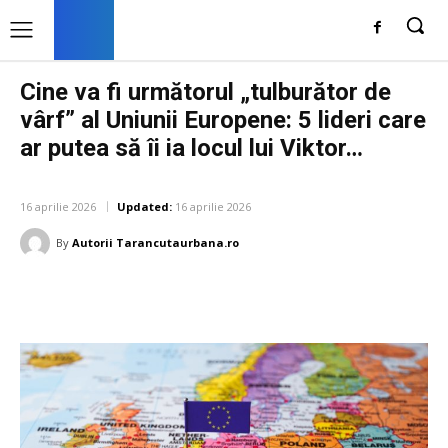
Cine va fi următorul „tulburător de
vârf” al Uniunii Europene: 5 lideri care
ar putea să îi ia locul lui Viktor…
DIVERSE NOUTATI
16 aprilie 2026
Updated:
16 aprilie 2026
By
Autorii Tarancutaurbana.ro
Facebook
Twitter
Pinterest
W