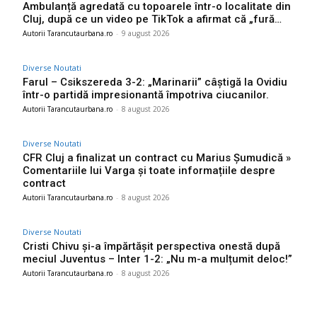
Ambulanță agredată cu topoarele într-o localitate din
Cluj, după ce un video pe TikTok a afirmat că „fură…
Autorii Tarancutaurbana.ro
-
9 august 2026
Diverse Noutati
Farul – Csikszereda 3-2: „Marinarii” câștigă la Ovidiu
într-o partidă impresionantă împotriva ciucanilor.
Autorii Tarancutaurbana.ro
-
8 august 2026
Diverse Noutati
CFR Cluj a finalizat un contract cu Marius Șumudică »
Comentariile lui Varga și toate informațiile despre
contract
Autorii Tarancutaurbana.ro
-
8 august 2026
Diverse Noutati
Cristi Chivu și-a împărtășit perspectiva onestă după
meciul Juventus – Inter 1-2: „Nu m-a mulțumit deloc!”
Autorii Tarancutaurbana.ro
-
8 august 2026