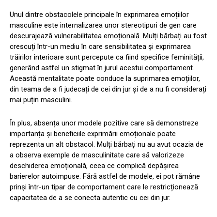
Unul dintre obstacolele principale în exprimarea emoțiilor
masculine este internalizarea unor stereotipuri de gen care
descurajează vulnerabilitatea emoțională. Mulți bărbați au fost
crescuți într-un mediu în care sensibilitatea și exprimarea
trăirilor interioare sunt percepute ca fiind specifice feminității,
generând astfel un stigmat în jurul acestui comportament.
Această mentalitate poate conduce la suprimarea emoțiilor,
din teama de a fi judecați de cei din jur și de a nu fi considerați
mai puțin masculini.
În plus, absența unor modele pozitive care să demonstreze
importanța și beneficiile exprimării emoționale poate
reprezenta un alt obstacol. Mulți bărbați nu au avut ocazia de
a observa exemple de masculinitate care să valorizeze
deschiderea emoțională, ceea ce complică depășirea
barierelor autoimpuse. Fără astfel de modele, ei pot rămâne
prinși într-un tipar de comportament care le restricționează
capacitatea de a se conecta autentic cu cei din jur.