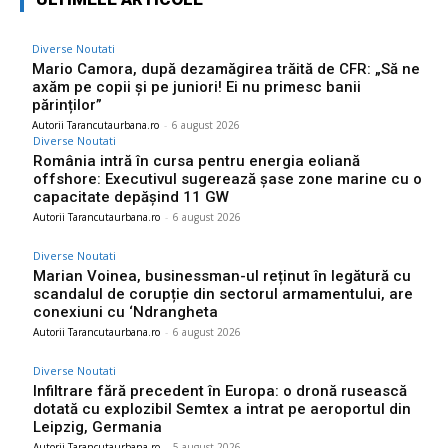
Diverse Noutati
Mario Camora, după dezamăgirea trăită de CFR: „Să ne
axăm pe copii și pe juniori! Ei nu primesc banii
părinților”
Autorii Tarancutaurbana.ro
-
6 august 2026
Diverse Noutati
România intră în cursa pentru energia eoliană
offshore: Executivul sugerează șase zone marine cu o
capacitate depășind 11 GW
Autorii Tarancutaurbana.ro
-
6 august 2026
Diverse Noutati
Marian Voinea, businessman-ul reținut în legătură cu
scandalul de corupție din sectorul armamentului, are
conexiuni cu ‘Ndrangheta
Autorii Tarancutaurbana.ro
-
6 august 2026
Diverse Noutati
Infiltrare fără precedent în Europa: o dronă rusească
dotată cu explozibil Semtex a intrat pe aeroportul din
Leipzig, Germania
Autorii Tarancutaurbana.ro
-
5 august 2026