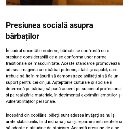
Presiunea socială asupra
bărbaților
În cadrul societății moderne, bărbații se confruntă cu o
presiune considerabilă de a se conforma unor norme
tradiționale de masculinitate. Aceste standarde promovează
adesea imaginea unui bărbat puternic, stabil și capabil, care
trebuie să fie în măsură să demonstreze abilități și să fie un
suport pentru cei din jur. Așteptările culturale și sociale îi
determină pe bărbați să pună accent pe succesul profesional
și pe realizările materiale, în detrimentul exprimării emoțiilor și
vulnerabilităților personale.
Începând din copilărie, băieții sunt adesea învățați să nu își
arate slăbiciunile, fiind îndrumați să își reprime sentimentele și
să adopte o atitudine de stoicism. Această presiune de a se