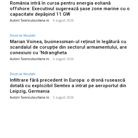
România intră în cursa pentru energia eoliană
offshore: Executivul sugerează șase zone marine cu o
capacitate depășind 11 GW
Autorii Tarancutaurbana.ro
-
6 august 2026
Diverse Noutati
Marian Voinea, businessman-ul reținut în legătură cu
scandalul de corupție din sectorul armamentului, are
conexiuni cu ‘Ndrangheta
Autorii Tarancutaurbana.ro
-
6 august 2026
Diverse Noutati
Infiltrare fără precedent în Europa: o dronă rusească
dotată cu explozibil Semtex a intrat pe aeroportul din
Leipzig, Germania
Autorii Tarancutaurbana.ro
-
5 august 2026