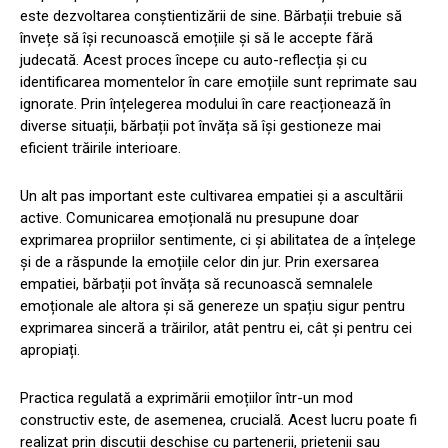
este dezvoltarea conștientizării de sine. Bărbații trebuie să
învețe să își recunoască emoțiile și să le accepte fără
judecată. Acest proces începe cu auto-reflecția și cu
identificarea momentelor în care emoțiile sunt reprimate sau
ignorate. Prin înțelegerea modului în care reacționează în
diverse situații, bărbații pot învăța să își gestioneze mai
eficient trăirile interioare.
Un alt pas important este cultivarea empatiei și a ascultării
active. Comunicarea emoțională nu presupune doar
exprimarea propriilor sentimente, ci și abilitatea de a înțelege
și de a răspunde la emoțiile celor din jur. Prin exersarea
empatiei, bărbații pot învăța să recunoască semnalele
emoționale ale altora și să genereze un spațiu sigur pentru
exprimarea sinceră a trăirilor, atât pentru ei, cât și pentru cei
apropiați.
Practica regulată a exprimării emoțiilor într-un mod
constructiv este, de asemenea, crucială. Acest lucru poate fi
realizat prin discuții deschise cu partenerii, prietenii sau