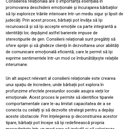
Consilierea relațională are o importanță esențială în
promovarea deschiderii emoționale și încurajarea bărbaților
să își exploreze trăirile interioare într-un mediu sigur și lipsit de
judecăți. Prin acest proces, bărbații pot învăța să își
recunoască și să își accepte emoțiile ca parte integrantă a
identității lor, depășind astfel barierele impuse de
stereotipurile de gen. Consilierii relaționali sunt pregătiți să
ofere sprijin și să ghideze clienții în dezvoltarea unor abilități
de comunicare emoțională eficientă, care le permit să își
exprime sentimentele într-un mod ce îmbunătățește relațiile
interumane.
Un alt aspect relevant al consilierii relaționale este crearea
unui spațiu de încredere, unde bărbații pot explora în
profunzime efectele presiunilor sociale asupra vieții lor
emoționale. Acest proces le permite să identifice tiparele
comportamentale care le-au limitat capacitatea de a se
conecta cu ceilalți și să dezvolte strategii pentru a depăși
aceste obstacole. Prin înțelegerea și deconstruirea acestor
tipare, bărbații pot începe să își redefinească propria