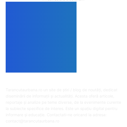
DESPRE NOI
Tarancutaurbana.ro un site de știri / blog de noutăți, dedicat
diseminării de informații și actualități. Acesta oferă articole,
reportaje și analize pe teme diverse, de la evenimente curente
la subiecte specifice de interes. Este un spațiu digital pentru
informare și educație. Contactati-ne oricand la adresa:
contact@tarancutaurbana.ro