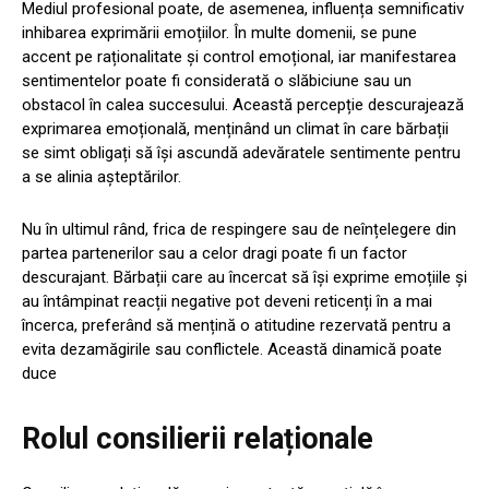
Mediul profesional poate, de asemenea, influența semnificativ
inhibarea exprimării emoțiilor. În multe domenii, se pune
accent pe raționalitate și control emoțional, iar manifestarea
sentimentelor poate fi considerată o slăbiciune sau un
obstacol în calea succesului. Această percepție descurajează
exprimarea emoțională, menținând un climat în care bărbații
se simt obligați să își ascundă adevăratele sentimente pentru
a se alinia așteptărilor.
Nu în ultimul rând, frica de respingere sau de neînțelegere din
partea partenerilor sau a celor dragi poate fi un factor
descurajant. Bărbații care au încercat să își exprime emoțiile și
au întâmpinat reacții negative pot deveni reticenți în a mai
încerca, preferând să mențină o atitudine rezervată pentru a
evita dezamăgirile sau conflictele. Această dinamică poate
duce
Rolul consilierii relaționale