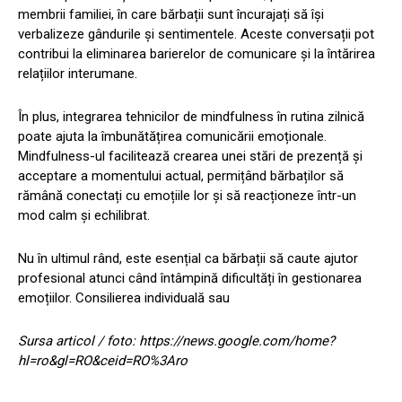
membrii familiei, în care bărbații sunt încurajați să își
verbalizeze gândurile și sentimentele. Aceste conversații pot
contribui la eliminarea barierelor de comunicare și la întărirea
relațiilor interumane.
În plus, integrarea tehnicilor de mindfulness în rutina zilnică
poate ajuta la îmbunătățirea comunicării emoționale.
Mindfulness-ul facilitează crearea unei stări de prezență și
acceptare a momentului actual, permițând bărbaților să
rămână conectați cu emoțiile lor și să reacționeze într-un
mod calm și echilibrat.
Nu în ultimul rând, este esențial ca bărbații să caute ajutor
profesional atunci când întâmpină dificultăți în gestionarea
emoțiilor. Consilierea individuală sau
Sursa articol / foto: https://news.google.com/home?
hl=ro&gl=RO&ceid=RO%3Aro