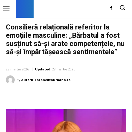
Consilieră relațională referitor la
emoțiile masculine: „Bărbatul a fost
susținut să-și arate competențele, nu
să-și împărtășească sentimentele”
DIVERSE NOUTATI
28 martie 2026
Updated:
28 martie 2026
By
Autorii Tarancutaurbana.ro
Facebook
Twitter
Pinterest
W