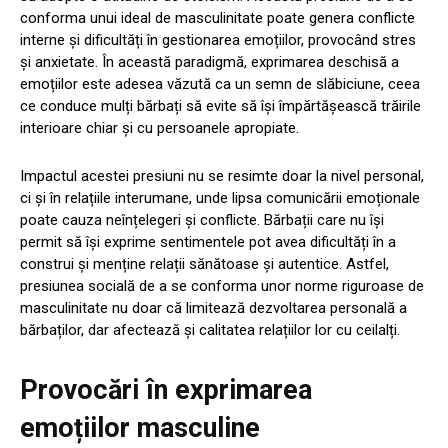
conforma unui ideal de masculinitate poate genera conflicte
interne și dificultăți în gestionarea emoțiilor, provocând stres
și anxietate. În această paradigmă, exprimarea deschisă a
emoțiilor este adesea văzută ca un semn de slăbiciune, ceea
ce conduce mulți bărbați să evite să își împărtășească trăirile
interioare chiar și cu persoanele apropiate.
Impactul acestei presiuni nu se resimte doar la nivel personal,
ci și în relațiile interumane, unde lipsa comunicării emoționale
poate cauza neînțelegeri și conflicte. Bărbații care nu își
permit să își exprime sentimentele pot avea dificultăți în a
construi și menține relații sănătoase și autentice. Astfel,
presiunea socială de a se conforma unor norme riguroase de
masculinitate nu doar că limitează dezvoltarea personală a
bărbaților, dar afectează și calitatea relațiilor lor cu ceilalți.
Provocări în exprimarea
emoțiilor masculine