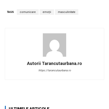
TAGS
comunicare
emoții
masculinitate
Autorii Tarancutaurbana.ro
https://tarancutaurbana.ro
Facebook
Twitter
Pinterest
W
ULTIMELE ARTICOLE