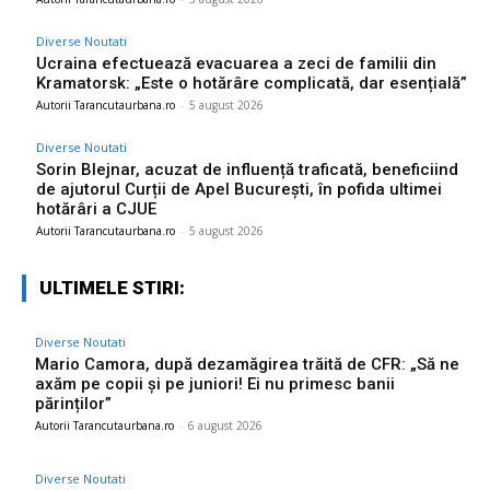
Diverse Noutati
Ucraina efectuează evacuarea a zeci de familii din
Kramatorsk: „Este o hotărâre complicată, dar esențială”
Autorii Tarancutaurbana.ro
-
5 august 2026
Diverse Noutati
Sorin Blejnar, acuzat de influență traficată, beneficiind
de ajutorul Curții de Apel București, în pofida ultimei
hotărâri a CJUE
Autorii Tarancutaurbana.ro
-
5 august 2026
ULTIMELE STIRI:
Diverse Noutati
Mario Camora, după dezamăgirea trăită de CFR: „Să ne
axăm pe copii și pe juniori! Ei nu primesc banii
părinților”
Autorii Tarancutaurbana.ro
-
6 august 2026
Diverse Noutati