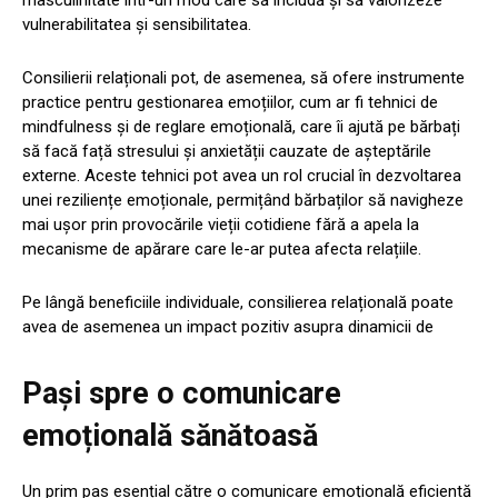
masculinitate într-un mod care să includă și să valorizeze
vulnerabilitatea și sensibilitatea.
Consilierii relaționali pot, de asemenea, să ofere instrumente
practice pentru gestionarea emoțiilor, cum ar fi tehnici de
mindfulness și de reglare emoțională, care îi ajută pe bărbați
să facă față stresului și anxietății cauzate de așteptările
externe. Aceste tehnici pot avea un rol crucial în dezvoltarea
unei reziliențe emoționale, permițând bărbaților să navigheze
mai ușor prin provocările vieții cotidiene fără a apela la
mecanisme de apărare care le-ar putea afecta relațiile.
Pe lângă beneficiile individuale, consilierea relațională poate
avea de asemenea un impact pozitiv asupra dinamicii de
Pași spre o comunicare
emoțională sănătoasă
Un prim pas esențial către o comunicare emoțională eficientă