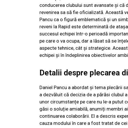
conducerea clubului sunt avansate și că do
revenirea sa să fie oficializată. Această v
Pancu ca o figură emblematică și un simbol
reveni la Rapid este determinată de atașam
succesul echipei într-o perioadă important
pe care o va ocupa, dar a lăsat să se înțel
aspecte tehnice, cât și strategice. Aceast
echipei și în îndeplinirea obiectivelor amb
Detalii despre plecarea d
Daniel Pancu a abordat și tema plecării sal
a dezvăluit că decizia de a părăsi clubul a 
unor circumstanțe pe care nu le-a putut co
găsi o soluție amiabilă, anumiți membri ai
continuarea colaborării. El a descris expe
cauza modului în care a fost tratat de cei