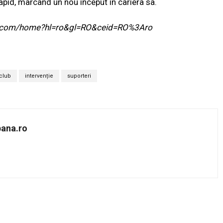
 Rapid, marcând un nou început în cariera sa.
ogle.com/home?hl=ro&gl=RO&ceid=RO%3Aro
club
intervenție
suporteri
bana.ro
Twitter
Pinterest
WhatsApp