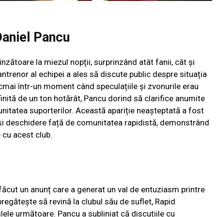
 Daniel Pancu
inzătoare la miezul nopții, surprinzând atât fanii, cât și
i antrenor al echipei a ales să discute public despre situația
tocmai într-un moment când speculațiile și zvonurile erau
finită de un ton hotărât, Pancu dorind să clarifice anumite
unitatea suporterilor. Această apariție neașteptată a fost
și deschidere față de comunitatea rapidistă, demonstrând
 cu acest club.
a făcut un anunț care a generat un val de entuziasm printre
pregătește să revină la clubul său de suflet, Rapid
 zilele următoare. Pancu a subliniat că discuțiile cu