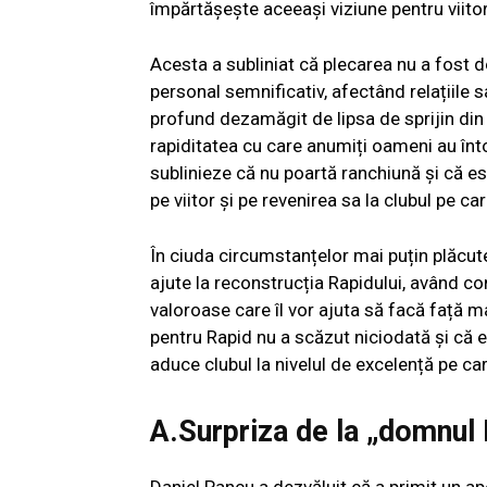
împărtășește aceeași viziune pentru viitor
Acesta a subliniat că plecarea nu a fost d
personal semnificativ, afectând relațiile s
profund dezamăgit de lipsa de sprijin din 
rapiditatea cu care anumiți oameni au întor
sublinieze că nu poartă ranchiună și că e
pe viitor și pe revenirea sa la clubul pe car
În ciuda circumstanțelor mai puțin plăcut
ajute la reconstrucția Rapidului, având con
valoroase care îl vor ajuta să facă față m
pentru Rapid nu a scăzut niciodată și că 
aduce clubul la nivelul de excelență pe car
A.Surpriza de la „domnul