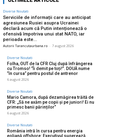
ULTIMELE ARTICOLE
Diverse Noutati
Serviciile de informații care au anticipat
agresiunea Rusiei asupra Ucrainei
declară acum că Putin intenționează o
ofensivă împotriva unui stat NATO, iar
perioada este...
Autorii Tarancutaurbana.ro
-
7 august 2026
Diverse Noutati
Folha, OUT de la CFR Cluj după înfrângerea
cu Tromso! ”Îi demit pe toți!”. DOUĂ nume
”în cursa” pentru postul de antrenor
6 august 2026
Diverse Noutati
Mario Camora, după dezamăgirea trăită de
CFR: „Să ne axăm pe copii și pe juniori! Ei nu
primesc banii părinților”
6 august 2026
Diverse Noutati
România intră în cursa pentru energia
eoliană offshore: Executivul sugerează