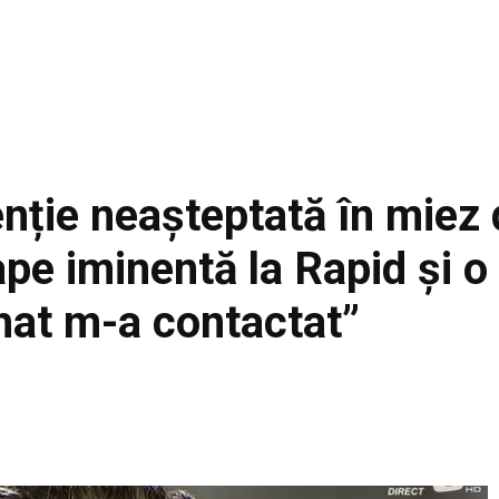
enție neașteptată în miez
pe iminentă la Rapid și o
hat m-a contactat”
Facebook
Acțiune