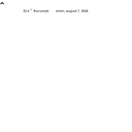
C
32.6
București
vineri, august 7, 2026