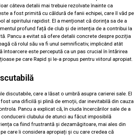
ar câteva detalii mai trebuie rezolvate înainte ca
este a fost primită cu căldură de fanii echipei, care îl văd pe
 al spiritului rapidist. El a menționat că dorința sa de a
entul profund față de club și de intenția de a contribui la
ă. Pancu a evitat să ofere detalii concrete despre poziția
eagă că rolul său va fi unul semnificativ, implicând atât
ă întoarcere este percepută ca un pas crucial în întărirea
ițioase pe care Rapid și le-a propus pentru viitorul apropiat.
iscutabilă
e discutabile, care a lăsat o umbră asupra carierei sale. El
fost una dificilă și plină de emoții, dar inevitabilă din cauza
ntrola. Pancu a explicat că, în ciuda încercărilor sale de a
 conducerii clubului de atunci au făcut imposibilă
riența ca fiind frustrantă și dezamăgitoare, mai ales din
 pe care îi considera apropiați și cu care credea că