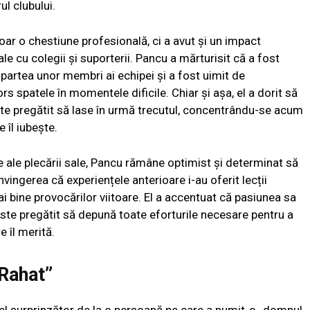
ul clubului.
oar o chestiune profesională, ci a avut și un impact
ale cu colegii și suporterii. Pancu a mărturisit că a fost
partea unor membri ai echipei și a fost uimit de
s spatele în momentele dificile. Chiar și așa, el a dorit să
ste pregătit să lase în urmă trecutul, concentrându-se acum
e îl iubește.
e ale plecării sale, Pancu rămâne optimist și determinat să
vingerea că experiențele anterioare i-au oferit lecții
ai bine provocărilor viitoare. El a accentuat că pasiunea sa
este pregătit să depună toate eforturile necesare pentru a
e îl merită.
 Rahat”