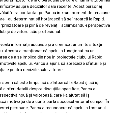
pel surprinzător de la o persoană pe care a numit-o „domnul
ificativ asupra deciziilor sale recente. Acest personaj
zvăluită, l-a contactat pe Pancu într-un moment de tensiune
are l-au determinat să hotărască să se întoarcă la Rapid.
rprinzătoare și plină de revelații, schimbându-i perspectiva
ub și de viitorul său profesional.
eală informații ascunse și a clarificat anumite situații
u. Acesta a menționat că apelul a funcționat ca un
area de a se implica din nou în proiectele clubului Rapid.
a motivele apelului, Pancu a ajuns să aprecieze sfaturile și
iale pentru deciziile sale viitoare.
 semn că este timpul să se întoarcă la Rapid și să își
ă a oferi detalii despre discuțiile specifice, Pancu a
rspectivă nouă și valoroasă, care l-a ajutat să își
că motivația de a contribui la succesul viitor al echipei. În
cestei persoane, Pancu a recunoscut că apelul a fost unul