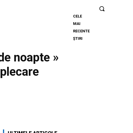
CELE
Serviciile de
MAI
informații
RECENTE
care au
ȘTIRI
anticipat
agresiunea
 de noapte »
Rusiei asupra
Ucrainei
 plecare
declară acum
că Putin
intenționează
o ofensivă
împotriva
unui stat
Twitter
Pinterest
WhatsApp
NATO, iar
perioada
este...