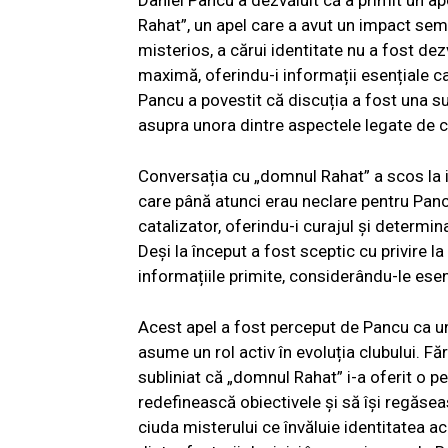
Daniel Pancu a dezvăluit că a primit un a
Rahat”, un apel care a avut un impact semn
misterios, a cărui identitate nu a fost de
maximă, oferindu-i informații esențiale c
Pancu a povestit că discuția a fost una su
asupra unora dintre aspectele legate de cl
Conversația cu „domnul Rahat” a scos la iv
care până atunci erau neclare pentru Panc
catalizator, oferindu-i curajul și determin
Deși la început a fost sceptic cu privire l
informațiile primite, considerându-le esenț
Acest apel a fost perceput de Pancu ca un
asume un rol activ în evoluția clubului. Făr
subliniat că „domnul Rahat” i-a oferit o pe
redefinească obiectivele și să își regăseas
ciuda misterului ce învăluie identitatea a