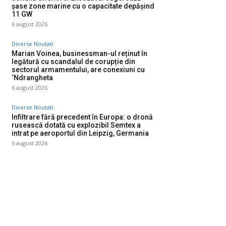
șase zone marine cu o capacitate depășind
11 GW
6 august 2026
Diverse Noutati
Marian Voinea, businessman-ul reținut în
legătură cu scandalul de corupție din
sectorul armamentului, are conexiuni cu
‘Ndrangheta
6 august 2026
Diverse Noutati
Infiltrare fără precedent în Europa: o dronă
rusească dotată cu explozibil Semtex a
intrat pe aeroportul din Leipzig, Germania
5 august 2026