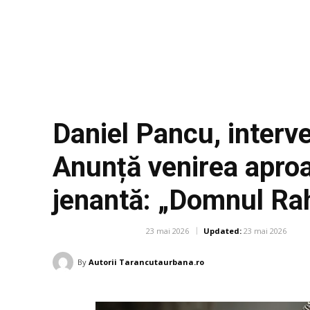
Daniel Pancu, interv
Anunță venirea aproa
jenantă: „Domnul Ra
23 mai 2026
Updated:
23 mai 2026
DIVERSE NOUTATI
By
Autorii Tarancutaurbana.ro