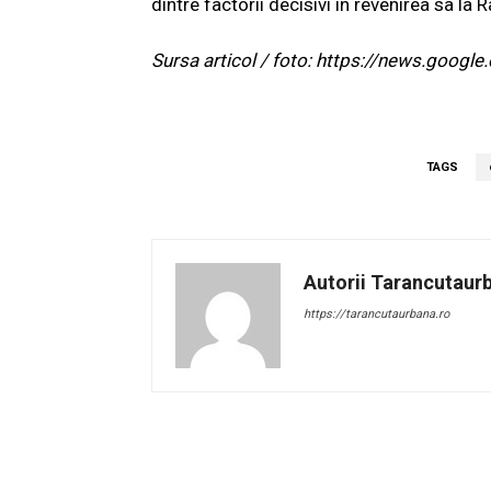
dintre factorii decisivi în revenirea sa la
Sursa articol / foto: https://news.go
TAGS
Autorii Tarancutaur
https://tarancutaurbana.ro
Facebook
Acțiune