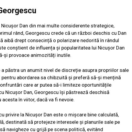
n Georgescu
pe Nicușor Dan din mai multe considerente strategice,
 primul rând, Georgescu crede că un război deschis cu Dan
să aibă drept consecință o polarizare nedorită în rândul
e conștient de influența și popularitatea lui Nicușor Dan
ă-și provoace animozități inutile.
e a păstra un anumit nivel de discreție asupra propriilor sale
 pentru abordarea sa chibzuită și preferă să-și mențină
onfruntări care ar putea să-i limiteze oportunitățile
ă cu Nicușor Dan, Georgescu își păstrează deschisă
acesta în viitor, dacă va fi nevoie.
cu privire la Nicușor Dan este o mișcare bine calculată,
ă, destinată să protejeze interesele și planurile sale pe
să navigheze cu grijă pe scena politică, evitând