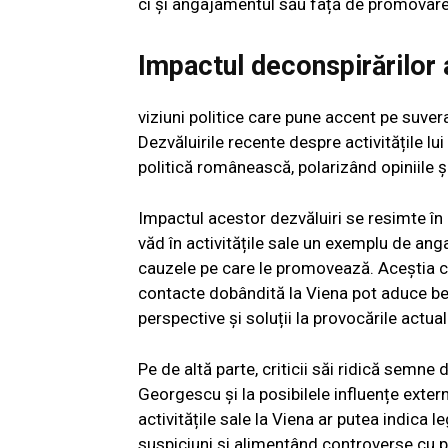
ci și angajamentul său față de promovare
Impactul deconspirărilor 
viziuni politice care pune accent pe suvera
Dezvăluirile recente despre activitățile l
politică românească, polarizând opiniile ș
Impactul acestor dezvăluiri se resimte în 
văd în activitățile sale un exemplu de an
cauzele pe care le promovează. Aceștia co
contacte dobândită la Viena pot aduce ben
perspective și soluții la provocările actual
Pe de altă parte, criticii săi ridică semne d
Georgescu și la posibilele influențe exter
activitățile sale la Viena ar putea indica 
suspiciuni și alimentând controverse cu pr