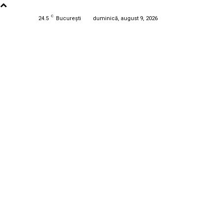
C
24.5
București
duminică, august 9, 2026