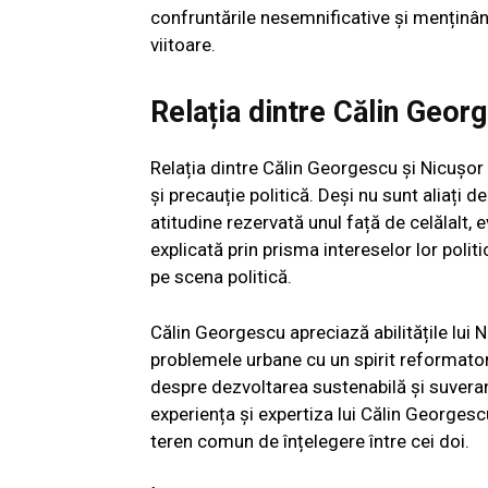
confruntările nesemnificative și menținând
viitoare.
Relația dintre Călin Geor
Relația dintre Călin Georgescu și Nicușo
și precauție politică. Deși nu sunt aliați d
atitudine rezervată unul față de celălalt,
explicată prin prisma intereselor lor poli
pe scena politică.
Călin Georgescu apreciază abilitățile lui 
problemele urbane cu un spirit reformator,
despre dezvoltarea sustenabilă și suveran
experiența și expertiza lui Călin Georges
teren comun de înțelegere între cei doi.