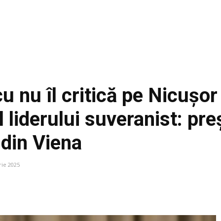
u nu îl critică pe Nicușo
liderului suveranist: pre
 din Viena
ie 2025
Facebook
Acțiune