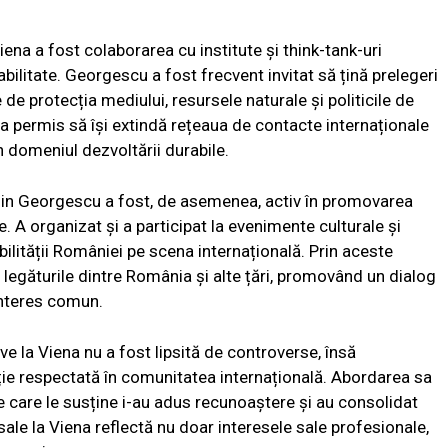
Viena a fost colaborarea cu institute și think-tank-uri
abilitate. Georgescu a fost frecvent invitat să țină prelegeri
 de protecția mediului, resursele naturale și politicile de
-a permis să își extindă rețeaua de contacte internaționale
n domeniul dezvoltării durabile.
Călin Georgescu a fost, de asemenea, activ în promovarea
te. A organizat și a participat la evenimente culturale și
ilității României pe scena internațională. Prin aceste
 legăturile dintre România și alte țări, promovând un dialog
interes comun.
ive la Viena nu a fost lipsită de controverse, însă
ție respectată în comunitatea internațională. Abordarea sa
e care le susține i-au adus recunoaștere și au consolidat
 sale la Viena reflectă nu doar interesele sale profesionale,