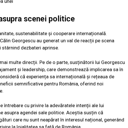
a unei
asupra scenei politice
nitate, sustenabilitate și cooperare internațională.
ui Călin Georgescu au generat un val de reacții pe scena
i stârnind dezbateri aprinse.
mai multe direcții. Pe de o parte, susținătorii lui Georgescu
gajament și leadership, care demonstrează implicarea sa în
nsideră că experiența sa internațională și rețeaua de
eficii semnificative pentru România, oferind noi
e.
e întrebare cu privire la adevăratele intenții ale lui
ne asupra agendei sale politice. Aceștia susțin că
legături care nu sunt neapărat în interesul național, generând
ivire la loialitatea sa față de România.