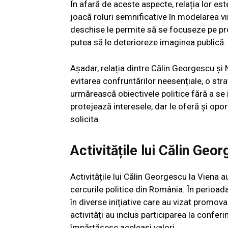
În afară de aceste aspecte, relația lor est
joacă roluri semnificative în modelarea viit
deschise le permite să se focuseze pe prop
putea să le deterioreze imaginea publică.
Așadar, relația dintre Călin Georgescu și 
evitarea confruntărilor neesențiale, o stra
urmărească obiectivele politice fără a se 
protejează interesele, dar le oferă și opor
solicita.
Activitățile lui Călin Geo
Activitățile lui Călin Georgescu la Viena a
cercurile politice din România. În perioad
în diverse inițiative care au vizat promova
activități au inclus participarea la confer
împărtășesc aceleași valori.