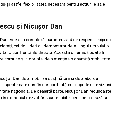
u-și astfel flexibilitatea necesară pentru acțiunile sale
gescu și Nicușor Dan
r Dan este una complexă, caracterizată de respect reciproc
eclarați, cei doi lideri au demonstrat de-a lungul timpului o
 evitând confruntările directe. Această dinamică poate fi
tice comune și a dorinței de a menține o anumită stabilitate
Nicușor Dan de a mobiliza susținătorii și de a aborda
 aspecte care sunt în concordanță cu propriile sale viziuni
itate națională. De cealaltă parte, Nicușor Dan recunoaște
cu în domeniul dezvoltării sustenabile, ceea ce creează un